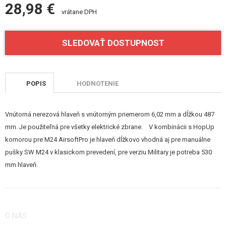
28,98 €
VÝSTROJ, UNIFORMY, PÚZDRA
vrátane DPH
MASKOVANIE, FARBY, PÁSKY
SLEDOVAŤ DOSTUPNOST
VYSIELAČKY, HEADSETY, KAMERY
DOPLNKY K ZBRANIAM, POPRUHY
POPIS
HODNOTENIE
NÁHRADNÉ DIELY ZBRANÍ, UPGRADE
Vnútorná nerezová hlaveň s vnútorným priemerom 6,02 mm a dĺžkou 487
PRE ELEKTRICKÉ ZBRANE - VNÚTORNÉ
mm. Je použiteľná pre všetky elektrické zbrane. V kombinácii s HopUp
PRE ELEKTRICKÉ ZBRANE - VONKAJŠIE
komorou pre M24 AirsoftPro je hlaveň dĺžkovo vhodná aj pre manuálne
pušky SW M24 v klasickom prevedení, pre verziu Military je potreba 530
DIELY PRE SNIPERKY
mm hlaveň.
PRE VSR, BAR10, MB03, CM.701
PRE SNOW WOLF M24
O NÁS
PRE CYMA M24 (CM.702)