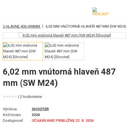
|
EG HLAVNE 400-499MM
6,02 MM VNÚTORNÁ HLAVEŇ 487 MM (SW M24)
KATEGÓRIE
AIRSOFTOVÉ ZBRANE
VZDUCHOVÉ ZBRANE, PRAKY
GRANÁTOMETY, GRANÁTY
6,02 mm vnútorná hlaveň 487
mm (SW M24)
GULIČKY, PLYN
AKUMULÁTORY, NABÍJAČKY
| 2 hodnotenie
ZÁSOBNÍKY, PLNIČKY
Výrobca
SHOOTER
Kód tovaru
3224
OKULIARE, MASKY
Dostupnosť
OČAKÁVAME PRIBLIŽNE 22. 8. 2026