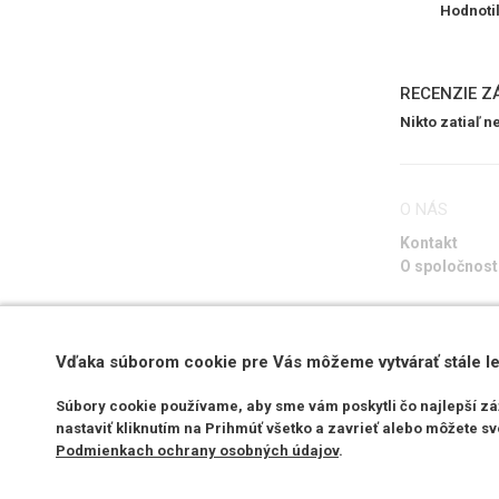
Hodnoti
RECENZIE Z
Nikto zatiaľ 
O NÁS
Kontakt
O spoločnost
Vďaka súborom cookie pre Vás môžeme vytvárať stále le
Súbory cookie používame, aby sme vám poskytli čo najlepší z
nastaviť kliknutím na Prihmúť všetko a zavrieť alebo môžete sv
Podmienkach ochrany osobných údajov
.