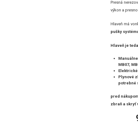
Presná nerezov
výkon a presnos
Hlaveň má vonk
pušky systém
Hlaveň je teda
Manuálne
MB07, MB0
Elektrick
Plynové 
potrebné s
pred nákupom 
zbraň a skryť 