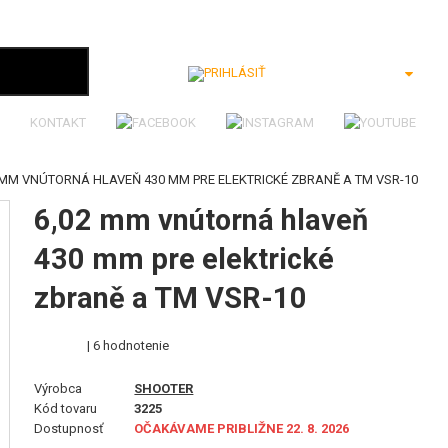
Prihlásiť
KONTAKT
 MM VNÚTORNÁ HLAVEŇ 430 MM PRE ELEKTRICKÉ ZBRANĚ A TM VSR-10
6,02 mm vnútorná hlaveň
430 mm pre elektrické
zbraně a TM VSR-10
| 6 hodnotenie
Výrobca
SHOOTER
Kód tovaru
3225
Dostupnosť
OČAKÁVAME PRIBLIŽNE 22. 8. 2026