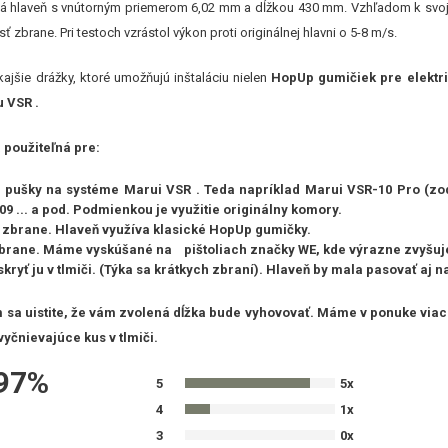
á hlaveň s vnútorným priemerom 6,02 mm a dĺžkou 430 mm. Vzhľadom k svojej 
ť zbrane. Pri testoch vzrástol výkon proti originálnej hlavni o 5-8 m/s.
ajšie drážky, ktoré umožňujú inštaláciu nielen
HopUp gumičiek pre elektri
u VSR
.
 použiteľná pre:
 pušky na systéme Marui VSR
. Teda napríklad Marui VSR-10 Pro (zod
9 ... a pod. Podmienkou je využitie originálny komory.
é zbrane.
Hlaveň využíva klasické HopUp gumičky.
zbrane.
Máme vyskúšané na pištoliach značky WE, kde výrazne zvyšuje 
kryť ju v tlmiči. (Týka sa krátkych zbraní). Hlaveň by mala pasovať aj n
sa uistite, že vám zvolená dĺžka bude vyhovovať. Máme v ponuke viac 
vyčnievajúce kus v tlmiči.
97%
5
5x
4
1x
3
0x