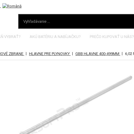
AŇ VYBRAŤ?
AKÚ BATÉRIU A NABÍJAČKU?
PREČO KUPOVAŤ U NÁS?
|
|
|
YNOVÉ ZBRANE
HLAVNE PRE PLYNOVKY
GBB HLAVNE 400-499MM
6,02