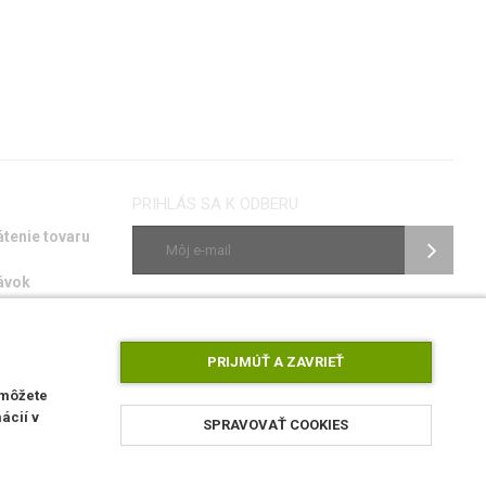
PRIHLÁS SA K ODBERU
átenie tovaru
ávok
vky
SLEDUJ NÁS
ie porúch
PRIJMÚŤ A ZAVRIEŤ
 môžete
ácií v
SPRAVOVAŤ COOKIES
AirsoftPro.sk © 2026