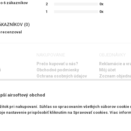
lo
6 zákazníkov
2
0x
1
0x
ÁKAZNÍKOV (0)
nerecenzoval
NAKUPOVANIE
OBJEDNÁVKY
Prečo kupovať u nás?
Reklamácie a vr
i
Obchodné podmienky
Môj účet
Ochrana osobných údajov
Zoznam objedn
Storno objedná
Časté otázky
Návod na riešen
pší airsoftový obchod
ážitok pri nakupovaní. Súhlas so spracovaním všetkých súborov cookie
oje nastavenie prispôsobiť kliknutím na Spravovať cookies. Viac inform