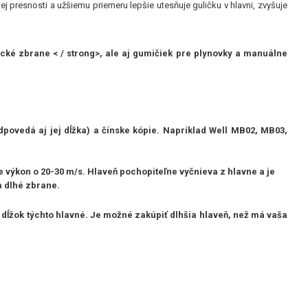
presnosti a užšiemu priemeru lepšie utesňuje guličku v hlavni, zvyšuje
cké zbrane < / strong>, ale aj gumičiek
pre plynovky
a
manuálne
povedá aj jej dĺžka) a čínske kópie. Napríklad Well MB02, MB03,
výkon o 20-30 m/s. Hlaveň pochopiteľne vyčnieva z hlavne a je
a dlhé zbrane.
dĺžok týchto hlavné. Je možné zakúpiť dlhšia hlaveň, než má vaša