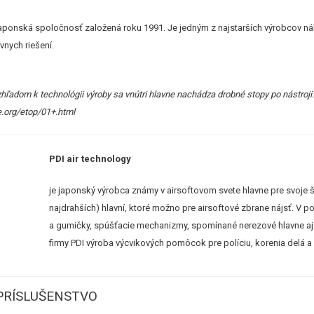
e japonská spoločnosť založená roku 1991. Je jedným z najstarších výrobcov n
vnych riešení.
hľadom k technológii výroby sa vnútri hlavne nachádza drobné stopy po nástroji
e.org/etop/01+.html
PDI air technology
je japonský výrobca známy v airsoftovom svete hlavne pre svoje šp
najdrahších) hlavní, ktoré možno pre airsoftové zbrane nájsť. V p
a gumičky, spúšťacie mechanizmy, spomínané nerezové hlavne aj la
firmy PDI výroba výcvikových pomôcok pre políciu, korenia delá a 
PRÍSLUŠENSTVO