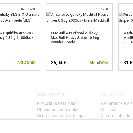
Kód 5491
Kód 5718
ové guličky BLS BIO
MadBull Airsoftové guličky
MadBu
vy 0,36 g | 1000ks -
MadBull Heavy Sniper 0,36g
MadBu
2000ks - biele
2000k
26,04 €
31,8
SKLADOM
SKLADOM
NAKUPOVANIE
OBJEDNÁVKY
Prečo kupovať u nás?
Reklamácie a vrá
Obchodné podmienky
Môj účet
Ochrana osobných údajov
Zoznam objedná
Storno objednáv
Časté otázky