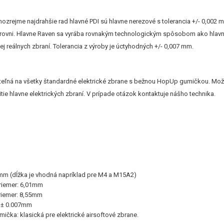
ozrejme najdrahšie rad hlavné PDI sú hlavne nerezové s tolerancia +/- 0,002 
úrovni. Hlavne Raven sa vyrába rovnakým technologickým spôsobom ako hlavne 
ej reálnych zbraní. Tolerancia z výroby je úctyhodných +/- 0,007 mm.
iteľná na všetky štandardné elektrické zbrane s bežnou HopUp gumičkou. Možno
ie hlavne elektrických zbraní. V prípade otázok kontaktuje nášho technika.
mm (dĺžka je vhodná napríklad pre M4 a M15A2)
priemer: 6,01mm
priemer: 8,55mm
a: ± 0.007mm
ička: klasická pre elektrické airsoftové zbrane.