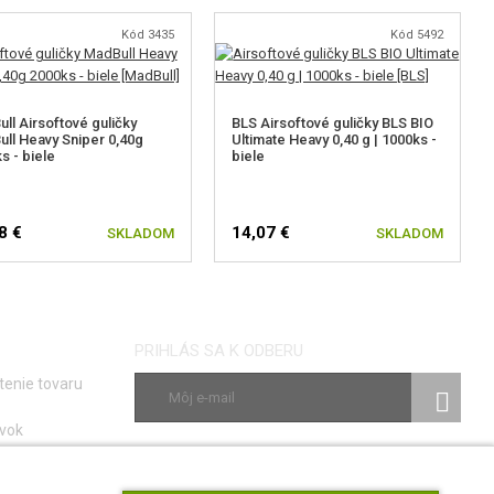
Kód 3435
Kód 5492
ll Airsoftové guličky
BLS Airsoftové guličky BLS BIO
ll Heavy Sniper 0,40g
Ultimate Heavy 0,40 g | 1000ks -
s - biele
biele
8 €
14,07 €
SKLADOM
SKLADOM
PRIHLÁS SA K ODBERU
tenie tovaru
vok
ky
SLEDUJ NÁS