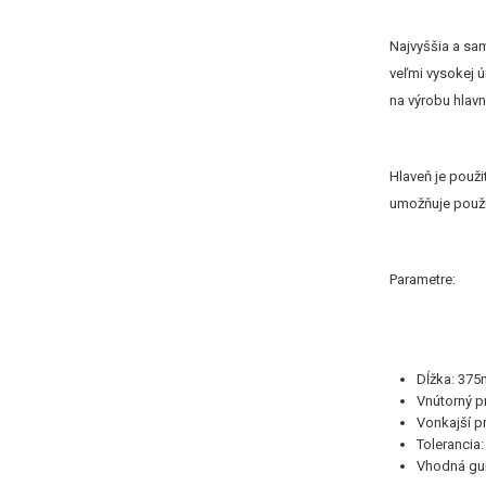
Najvyššia a sam
veľmi vysokej 
na výrobu hlavn
Hlaveň je použ
umožňuje použit
Parametre:
Dĺžka: 375
Vnútorný 
Vonkajší 
Toleranci
Vhodná gum