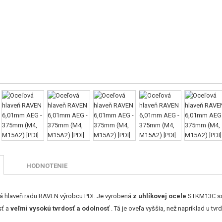
HODNOTENIE
vá hlaveň radu RAVEN výrobcu PDI. Je vyrobená
z uhlíkovej ocele
STKM13C sa 
sť a
veľmi vysokú tvrdosť a odolnosť
. Tá je oveľa vyššia, než napríklad u tv