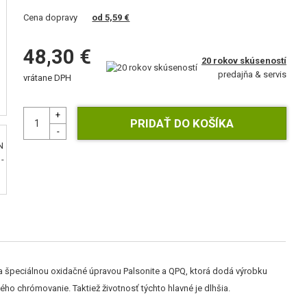
Cena dopravy
od 5,59 €
48,30 €
20 rokov skúseností
predajňa & servis
vrátane DPH
špeciálnou oxidačné úpravou Palsonite a QPQ, ktorá dodá výrobku
rdého chrómovanie. Taktiež životnosť týchto hlavné je dlhšia.