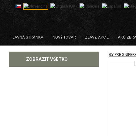
HLAVNÁ STRÁNKA
NOVÝ TOVAR
ZĽAVY, AKCIE
AKÚ ZBR
|
NÁHRADNÉ DIELY ZBRANÍ, UPGRADE
DIELY PRE SNIPE
KATEGÓRIE
ZOBRAZIŤ VŠETKO