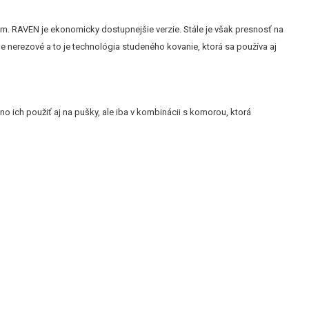
mm. RAVEN je ekonomicky dostupnejšie verzie. Stále je však presnosť na
nerezové a to je technológia studeného kovanie, ktorá sa používa aj
 ich použiť aj na pušky, ale iba v kombinácii s komorou, ktorá