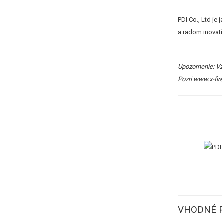
PDI Co., Ltd j
a radom inovatí
Upozornenie: Vz
Pozri
www.x-fir
VHODNÉ 