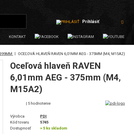
Prihlásiť
KONTAKT
|
-399MM
OCEĽOVÁ HLAVEŇ RAVEN 6,01MM AEG - 375MM (M4, M15A2)
Oceľová hlaveň RAVEN
6,01mm AEG - 375mm (M4,
M15A2)
| 5 hodnotenie
Výrobca
PDI
Kód tovaru
5745
Dostupnosť
> 5 ks skladom