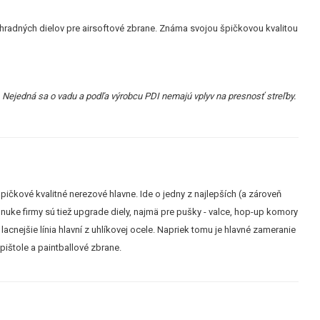
áhradných dielov pre airsoftové zbrane. Známa svojou špičkovou kvalitou
. Nejedná sa o vadu a podľa výrobcu PDI nemajú vplyv na presnosť streľby.
ičkové kvalitné nerezové hlavne. Ide o jedny z najlepších (a zároveň
onuke firmy sú tiež upgrade diely, najmä pre pušky - valce, hop-up komory
cnejšie línia hlavní z uhlíkovej ocele. Napriek tomu je hlavné zameranie
pištole a paintballové zbrane.