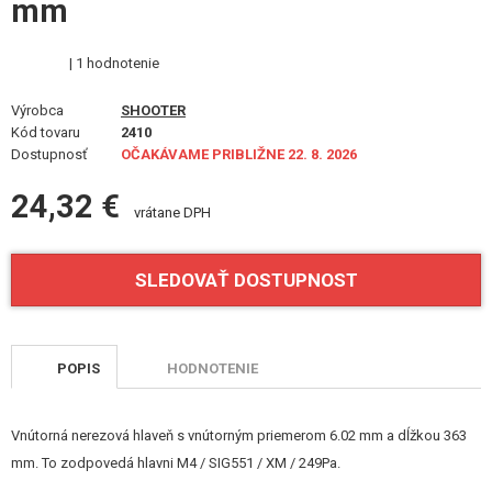
mm
VÝSTROJ, UNIFORMY, PÚZDRA
MASKOVANIE, FARBY, PÁSKY
| 1 hodnotenie
Výrobca
VYSIELAČKY, HEADSETY, KAMERY
SHOOTER
Kód tovaru
2410
Dostupnosť
OČAKÁVAME PRIBLIŽNE 22. 8. 2026
DOPLNKY K ZBRANIAM, POPRUHY
24,32 €
NÁHRADNÉ DIELY ZBRANÍ, UPGRADE
vrátane DPH
SERVIS A ÚDRŽBA ZBRANÍ
SLEDOVAŤ DOSTUPNOST
SEBAOBRANA, VÝCVIK, NOŽE
TERČE, STRELNICE
POPIS
HODNOTENIE
OUTDOOR A BUSHCRAFT
Vnútorná nerezová hlaveň s vnútorným priemerom 6.02 mm a dĺžkou 363
JEDLO
mm. To zodpovedá hlavni M4 / SIG551 / XM / 249Pa.