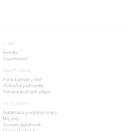
STAVEBNICE, MODELY
REKLAMNÉ PREDMETY
POŠKODENÝ, POUŽITÝ TOVAR
O NÁS
NOVÝ TOVAR
Kontakt
O spoločnosti
ZĽAVY, AKCIE
NAKUPOVANIE
KONTAKT
Prečo kupovať u nás?
Obchodné podmienky
Ochrana osobných údajov
OBJEDNÁVKY
Reklamácie a vrátenie tovaru
Môj účet
Zoznam objednávok