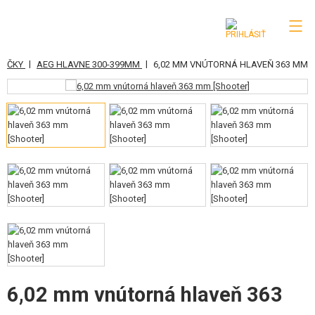
|
|
MIČKY
AEG HLAVNE 300-399MM
6,02 MM VNÚTORNÁ HLAVEŇ 363 MM
KATEGÓRIE
AIRSOFTOVÉ ZBRANE
VZDUCHOVÉ ZBRANE, PRAKY
GRANÁTOMETY, GRANÁTY
GULIČKY, PLYN
AKUMULÁTORY, NABÍJAČKY
ZÁSOBNÍKY, PLNIČKY
6,02 mm vnútorná hlaveň 363
OKULIARE, MASKY