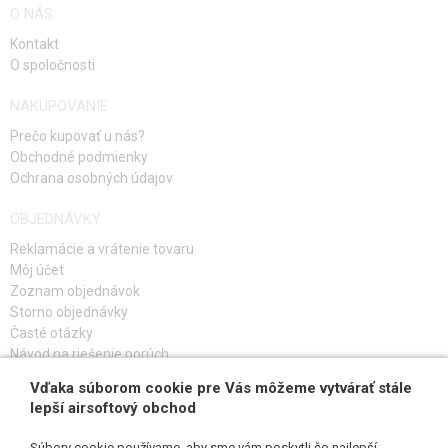
O NÁS
Kontakt
O spoločnosti
NAKUPOVANIE
Prečo kupovať u nás?
Obchodné podmienky
Ochrana osobných údajov
OBJEDNÁVKY
Reklamácie a vrátenie tovaru
Môj účet
Zoznam objednávok
Storno objednávky
Časté otázky
Návod na riešenie porúch
Vďaka súborom cookie pre Vás môžeme vytvárať stále
PRIHLÁS SA K ODBERU
lepší airsoftový obchod
Súbory cookie používame, aby sme vám poskytli čo najlepší