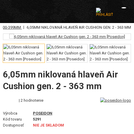
|
 300-399MM
6,05MM NIKLOVANÁ HLAVEŇ AIR CUSHION GEN. 2 - 363 MM
KATEGÓRIE
AIRSOFTOVÉ ZBRANE
VZDUCHOVÉ ZBRANE, PRAKY
GRANÁTOMETY, GRANÁTY
6,05mm niklovaná hlaveň Air
Cushion gen. 2 - 363 mm
GULIČKY, PLYN
AKUMULÁTORY, NABÍJAČKY
| 2 hodnotenie
ZÁSOBNÍKY, PLNIČKY
Výrobca
POSEIDON
Kód tovaru
5291
OKULIARE, MASKY
Dostupnosť
NIE JE SKLADOM