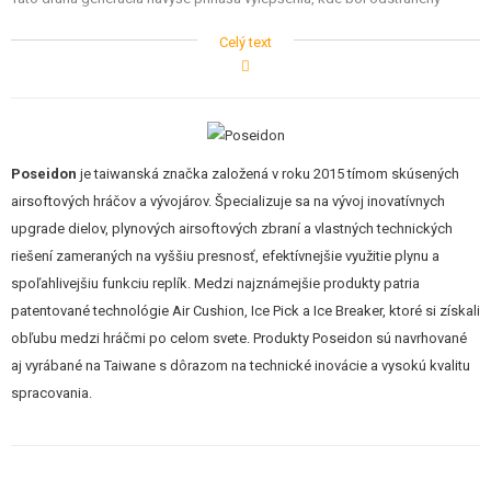
STAVEBNICE, MODELY
vzduchový kanálik na konci hlavne a bol nahradený zväčšeným vnútorným
Celý text
priemerom hlavne. Hlaveň má teda dvojitý vnútorný priemer – po väčšine
REKLAMNÉ PREDMETY
dĺžky má 6,05 mm, pre optimálny pomer medzi úsťovou rýchlosťou
(tesnosť okolo guličky) a presnosťou. Koniec hlavne je potom značne
POŠKODENÝ, POUŽITÝ TOVAR
rozšírený, aby sa stabilizoval vzduch okolo guličky a tá je vďaka tomu ešte
presnejšia a stabilnejšia.
NOVÝ TOVAR
Poseidon
je taiwanská značka založená v roku 2015 tímom skúsených
airsoftových hráčov a vývojárov. Špecializuje sa na vývoj inovatívnych
Kompatibilné s klasickými elektrickými zbraňami AEG
ZĽAVY, AKCIE
upgrade dielov, plynových airsoftových zbraní a vlastných technických
Navrhnuté pre vysoko výkonné airsoftové zbrane
Technológia Air Relief Divergencia minimalizuje vzduchovou
riešení zameraných na vyššiu presnosť, efektívnejšie využitie plynu a
turbulenciu, keď gulička opúšťa hlaveň
KONTAKT
spoľahlivejšiu funkciu replík. Medzi najznámejšie produkty patria
Patentovaná technológia Air Cushion a dvojitý vnutorný priemer pre
patentované technológie Air Cushion, Ice Pick a Ice Breaker, ktoré si získali
extrémne presnosť a dostrel
obľubu medzi hráčmi po celom svete. Produkty Poseidon sú navrhované
Vyrobené z medenej mangánovej zliatiny na CNC strojoch
Hlaveň je poniklovaná pre čo najvyššiu tvrdosť
aj vyrábané na Taiwane s dôrazom na technické inovácie a vysokú kvalitu
spracovania.