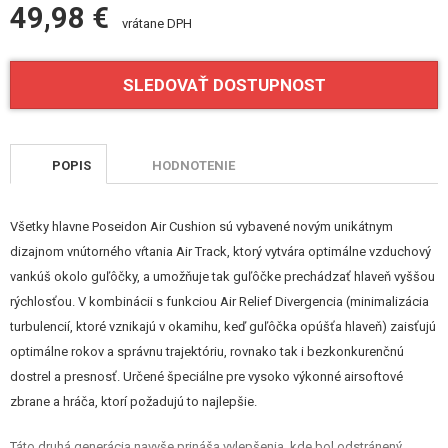
49,98 €
VÝSTROJ, UNIFORMY, PÚZDRA
vrátane DPH
MASKOVANIE, FARBY, PÁSKY
SLEDOVAŤ DOSTUPNOST
VYSIELAČKY, HEADSETY, KAMERY
DOPLNKY K ZBRANIAM, POPRUHY
POPIS
HODNOTENIE
NÁHRADNÉ DIELY ZBRANÍ, UPGRADE
Všetky hlavne Poseidon Air Cushion sú vybavené novým unikátnym
SERVIS A ÚDRŽBA ZBRANÍ
dizajnom vnútorného vŕtania Air Track, ktorý vytvára optimálne vzduchový
vankúš okolo guľôčky, a umožňuje tak guľôčke prechádzať hlaveň vyššou
SEBAOBRANA, VÝCVIK, NOŽE
rýchlosťou. V kombinácii s funkciou Air Relief Divergencia (minimalizácia
TERČE, STRELNICE
turbulencií, ktoré vznikajú v okamihu, keď guľôčka opúšťa hlaveň) zaisťujú
optimálne rokov a správnu trajektóriu, rovnako tak i bezkonkurenčnú
OUTDOOR A BUSHCRAFT
dostrel a presnosť. Určené špeciálne pre vysoko výkonné airsoftové
zbrane a hráča, ktorí požadujú to najlepšie.
JEDLO
Táto druhá generácia navyše prináša vylepšenia, kde bol odstránený