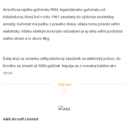
STAVEBNICE, MODELY
Airsoftová replika guľometu PKM, legendárneho guľometu od
REKLAMNÉ PREDMETY
Kalašnikova, ktorý bol v roku 1961 zaradený do výzbroje sovietskej
armády. Guľomet má pažbu z pravého dreva, vďaka tomu pôsobí veľmi
POŠKODENÝ, POUŽITÝ TOVAR
realisticky. Vďaka všetkým kovovým súčastiam je aj váha veľmi podobná
reálne zbrani a to skoro 8kg.
NOVÝ TOVAR
ZĽAVY, AKCIE
Ďalej stojí za zmienku veľký plechový zásobník na elektrický pohon, do
ktorého sa zmestí až 5000 guličiek. Napája sa z rovnakej batérie ako
zbraň.
KONTAKT
Celý text
Zaujímavosťou sú dve tlačidlá tj. FASTER a SLOW. Pomocou týchto
tlačidiel môžete zvyšovať či znižovať kadenciu. Samozrejme záleží na sile
batérie, ale je tak možné zvýšiť realistickosť zbrane.
A&K Airsoft Limited
Súčasťou guľometu je taktiež kovová sklopná dvojnožka.