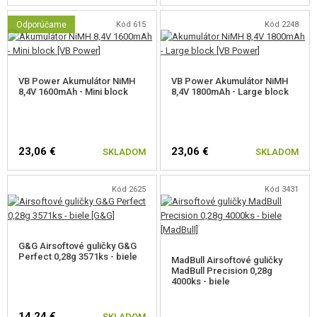
Odporúčame
Kód 615
Kód 2248
VB Power Akumulátor NiMH
VB Power Akumulátor NiMH
8,4V 1600mAh - Mini block
8,4V 1800mAh - Large block
23,06 €
23,06 €
SKLADOM
SKLADOM
Kód 2625
Kód 3431
G&G Airsoftové guličky G&G
Perfect 0,28g 3571ks - biele
MadBull Airsoftové guličky
MadBull Precision 0,28g
4000ks - biele
14,24 €
SKLADOM