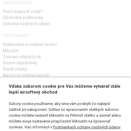
NAKUPOVANIE
Prečo kupovať u nás?
Obchodné podmienky
Ochrana osobných údajov
OBJEDNÁVKY
Reklamácie a vrátenie tovaru
Môj účet
Zoznam objednávok
Storno objednávky
Časté otázky
Návod na riešenie porúch
Vďaka súborom cookie pre Vás môžeme vytvárať stále
PRIHLÁS SA K ODBERU
lepší airsoftový obchod
Súbory cookie používame, aby sme vám poskytli čo najlepší
zážitok pri nakupovaní. Súhlas so spracovaním všetkých súborov
cookie môžete nastaviť kliknutím na Prihmúť všetko a zavrieť alebo
SLEDUJ NÁS
môžete svoje nastavenie prispôsobiť kliknutím na Spravovať
cookies. Viac informácií v
Podmienkach ochrany osobných údajov
.