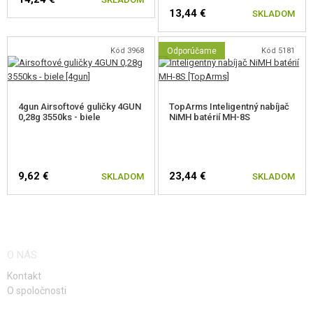
13,44 €
SKLADOM
Kód 3968
Odporúčame
Kód 5181
4gun Airsoftové guličky 4GUN
TopArms Inteligentný nabíjač
0,28g 3550ks - biele
NiMH batérií MH-8S
9,62 €
23,44 €
SKLADOM
SKLADOM
O NÁS
Kontakt
O spoločnosti