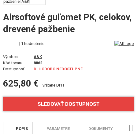
VÝSTROJ, UNIFORMY, PÚZDRA
Airsoftové guľomet PK, celokov,
MASKOVANIE, FARBY, PÁSKY
drevené pažbenie
VYSIELAČKY, HEADSETY, KAMERY
| 1 hodnotenie
DOPLNKY K ZBRANIAM, POPRUHY
Výrobca
A&K
NÁHRADNÉ DIELY ZBRANÍ, UPGRADE
Kód tovaru
8862
Dostupnosť
DLHODOBO NEDOSTUPNÉ
SERVIS A ÚDRŽBA ZBRANÍ
625,80 €
vrátane DPH
SEBAOBRANA, VÝCVIK, NOŽE
TERČE, STRELNICE
SLEDOVAŤ DOSTUPNOST
OUTDOOR A BUSHCRAFT
JEDLO
POPIS
PARAMETRE
DOKUMENTY
HO