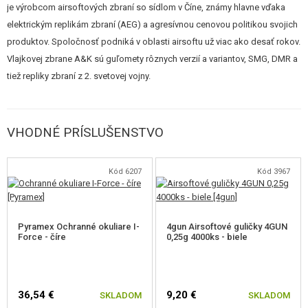
je výrobcom airsoftových zbraní so sídlom v Číne, známy hlavne vďaka
elektrickým replikám zbraní (AEG) a agresívnou cenovou politikou svojich
produktov. Spoločnosť podniká v oblasti airsoftu už viac ako desať rokov.
Vlajkovej zbrane A&K sú guľomety rôznych verzií a variantov, SMG, DMR a
tiež repliky zbraní z 2. svetovej vojny.
VHODNÉ PRÍSLUŠENSTVO
Kód 6207
Kód 3967
Pyramex Ochranné okuliare I-
4gun Airsoftové guličky 4GUN
Force - číre
0,25g 4000ks - biele
36,54 €
9,20 €
SKLADOM
SKLADOM