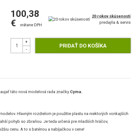
100,38
20 rokov skúseností
€
predajňa & servis
vrátane DPH
a zaujať táto nová modelová rada značky
Cyma.
h modelov. Hlavným rozdielom je použitie plastu na niektorých vonkajších
ľahší pohyb so zbraňou. Je teda určená pre mladších hráčov,
žšiu cenu. A to s batériou a nabíjačkou v cene!