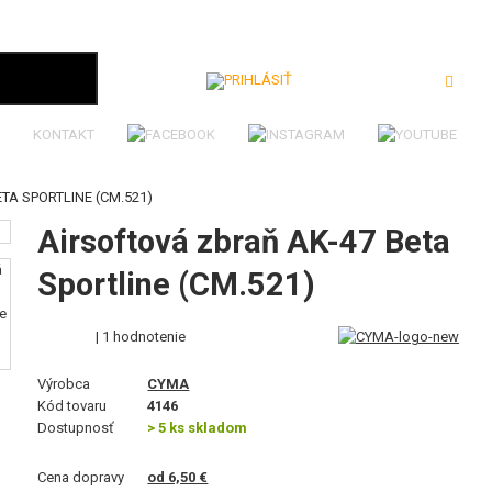
Prihlásiť
KONTAKT
TA SPORTLINE (CM.521)
Airsoftová zbraň AK-47 Beta
Sportline (CM.521)
| 1 hodnotenie
Výrobca
CYMA
Kód tovaru
4146
Dostupnosť
> 5 ks skladom
Cena dopravy
od 6,50 €