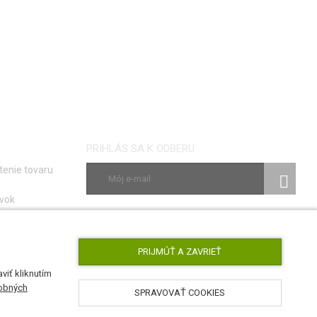
PRIHLÁS SA K ODBERU
tenie tovaru
vok
ky
SLEDUJ NÁS
e porúch
PRIJMÚŤ A ZAVRIEŤ
viť kliknutím
obných
SPRAVOVAŤ COOKIES
AirsoftPro.sk © 2026