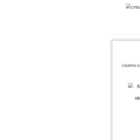
Ušetrite 
VB