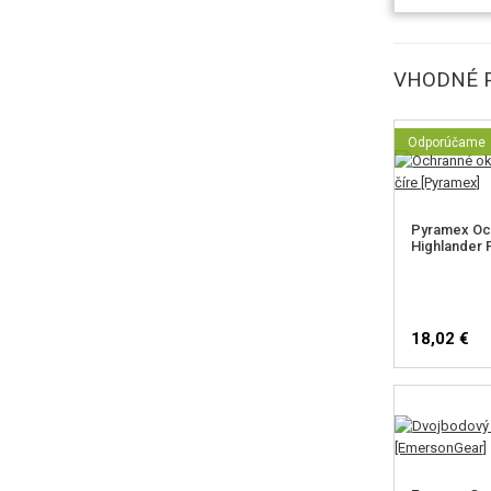
VHODNÉ 
Odporúčame
Pyramex Och
Highlander P
18,02 €