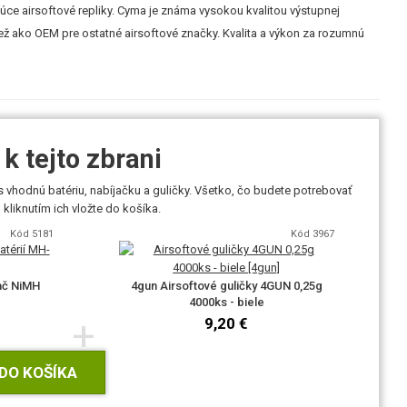
ajúce airsoftové repliky. Cyma je známa vysokou kvalitou výstupnej
iež ako OEM pre ostatné airsoftové značky. Kvalita a výkon za rozumnú
k tejto zbrani
 vhodnú batériu, nabíjačku a guličky. Všetko, čo budete potrebovať
liknutím ich vložte do košíka.
Kód 5181
Kód 3967
jač NiMH
4gun Airsoftové guličky 4GUN 0,25g
4000ks - biele
+
9,20 €
DO KOŠÍKA