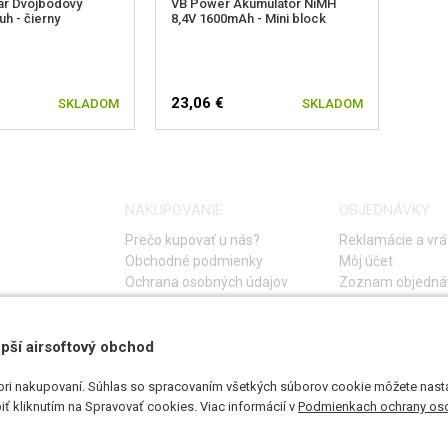
r Dvojbodový
VB Power Akumulátor NiMH
h - čierny
8,4V 1600mAh - Mini block
23,06 €
SKLADOM
SKLADOM
NAKUPOVANIE
OBJEDNÁVKY
Prečo kupovať u nás?
Reklamácie a vrá
Obchodné podmienky
Môj účet
Ochrana osobných údajov
Zoznam objedná
Storno objednáv
Časté otázky
Návod na riešeni
pší airsoftový obchod
pri nakupovaní. Súhlas so spracovaním všetkých súborov cookie môžete nasta
ť kliknutím na Spravovať cookies. Viac informácií v
Podmienkach ochrany os