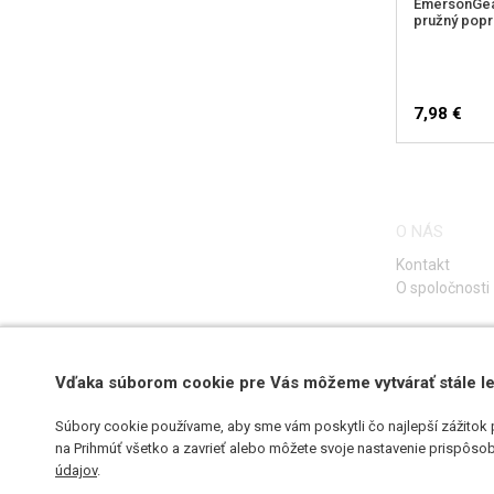
EmersonGea
pružný popru
7,98 €
O NÁS
Kontakt
O spoločnosti
Vďaka súborom cookie pre Vás môžeme vytvárať stále le
Súbory cookie používame, aby sme vám poskytli čo najlepší zážitok 
na Prihmúť všetko a zavrieť alebo môžete svoje nastavenie prispôsobi
údajov
.