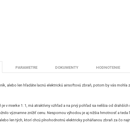
PARAMETRE
DOKUMENTY
HODNOTENIE
ník, alebo len hľadáte lacnú elektrickú airsoftovú zbraň, potom by vás mohl
je v mierke 1: 1, má atraktívny vzhľad a na prvý pohľad sa nelíšia od drahšíc
ožnilo významne znížiť cenu. Nespornou výhodou je aj nižšia hmotnosť a teda 
alebo len tých, ktorí chcú plnohodnotnú elektricky poháňanou zbraň za čo najni