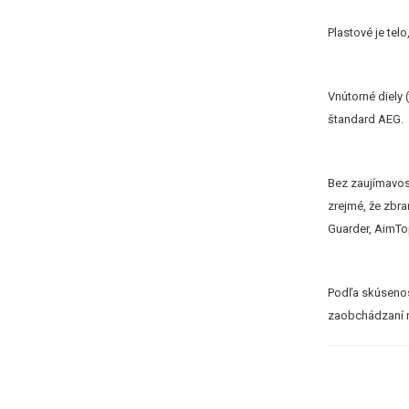
Plastové je tel
Vnútorné diely
štandard AEG.
Bez zaujímavost
zrejmé, že zbr
Guarder, AimTo
Podľa skúsenost
zaobchádzaní ne