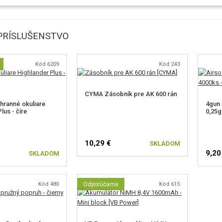
PRÍSLUŠENSTVO
Kód 6209
Kód 243
CYMA Zásobník pre AK 600 rán
ranné okuliare
4gun 
lus - číre
0,25g
10,29 €
SKLADOM
9,20
SKLADOM
Kód 480
Odporúčame
Kód 615