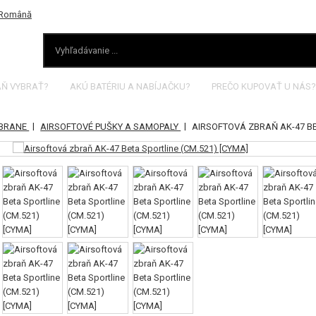
AŇ VYBRAŤ?
AKÚ BATÉRIU A NABÍJAČKU?
PREČO KUPOVAŤ U NÁS?
|
|
ZBRANE
AIRSOFTOVÉ PUŠKY A SAMOPALY
AIRSOFTOVÁ ZBRAŇ AK-47 BE