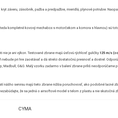
o, kryt záveru, zásobník, pažba a predpažbie, mieridlá, plynové potrubie. Naopa
 (teda kompletné kovový mechabox s motorčekom a komora s hlavnou) sú toto
i nie je ani výkon. Testované zbrane majú úsťovú rýchlosť guličky
125 m/s (c
aň nebude pri hre zaostávať a dá strelci dostatočnú presnosť a dostrel. Odpo
p, Madbull, G&G. Malý vzorku zadarmo v balení zbrane príliš neodporúčame po
í nášho servisu majú tieto zbrane nižšia poruchovosť, ako podobné lacné zbr
zabúdajte, že sa jedná o airsoftové model s telom z plastu a nie skutočná zbr
CYMA