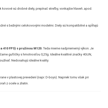
k kovové sú drobné diely, prepínač streľby, vonkajšie hlaveň..apod.
žné s bežnými celokovovými modelmi. Diely sú kompatibilné a spĺňajú
ca 410 FPS) s pružinou M120.
Teda mierne nadpriemerný výkon. Je
rúčame guľôčky s hmotnosťou 0,25g. Ideálne kvalitné značky 4GUN,
užívať. Nedosahujú ideálne kvality.
ane v plastovej prevedení (napr. D-boys). Napriek tomu však pri
aň z ocele a zliatin.