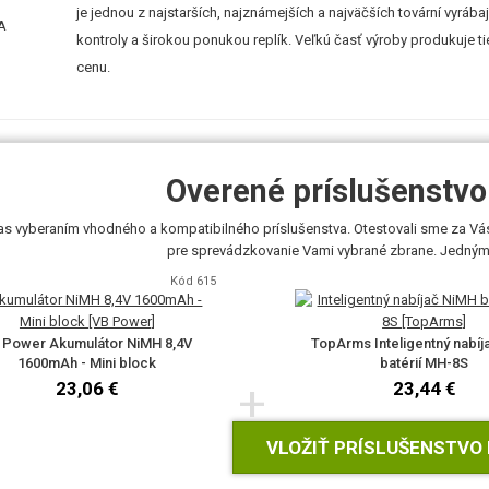
je jednou z najstarších, najznámejších a najväčších tovární vyráb
kontroly a širokou ponukou replík. Veľkú časť výroby produkuje t
cenu.
Overené príslušenstvo 
čas vyberaním vhodného a kompatibilného príslušenstva. Otestovali sme za Vás
pre sprevádzkovanie Vami vybrané zbrane. Jedným k
Kód 615
 Power Akumulátor NiMH 8,4V
TopArms Inteligentný nabí
1600mAh - Mini block
batérií MH-8S
+
23,06 €
23,44 €
VLOŽIŤ PRÍSLUŠENSTVO 