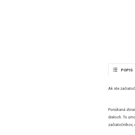
POPIS
Ak ste začiatoč
Ponúkaná zbraň 
dieloch. To um
začiatočníkov, 