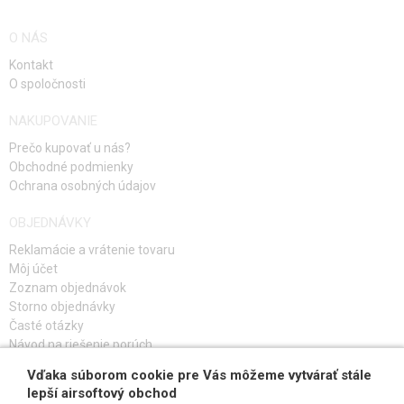
O NÁS
Kontakt
O spoločnosti
NAKUPOVANIE
Prečo kupovať u nás?
Obchodné podmienky
Ochrana osobných údajov
OBJEDNÁVKY
Reklamácie a vrátenie tovaru
Môj účet
Zoznam objednávok
Storno objednávky
Časté otázky
Návod na riešenie porúch
Vďaka súborom cookie pre Vás môžeme vytvárať stále
PRIHLÁS SA K ODBERU
lepší airsoftový obchod