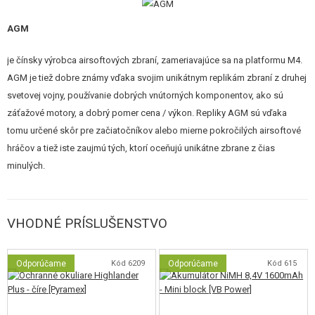
STAVEBNICE, MODELY
AGM
REKLAMNÉ PREDMETY
je čínsky výrobca airsoftových zbraní, zameriavajúce sa na platformu M4.
POŠKODENÝ, POUŽITÝ TOVAR
AGM je tiež dobre známy vďaka svojim unikátnym replikám zbraní z druhej
svetovej vojny, používanie dobrých vnútorných komponentov, ako sú
NOVÝ TOVAR
záťažové motory, a dobrý pomer cena / výkon. Repliky AGM sú vďaka
tomu určené skôr pre začiatočníkov alebo mierne pokročilých airsoftové
ZĽAVY, AKCIE
hráčov a tiež iste zaujmú tých, ktorí oceňujú unikátne zbrane z čias
minulých.
KONTAKT
VHODNÉ PRÍSLUŠENSTVO
Odporúčame
Kód 6209
Odporúčame
Kód 615