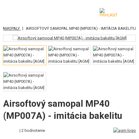
|
A SAMOPALY
AIRSOFTOVÝ SAMOPAL MP40 (MP007A) - IMITÁCIA BAKELITU
KATEGÓRIE
AIRSOFTOVÉ ZBRANE
VZDUCHOVÉ ZBRANE, PRAKY
GRANÁTOMETY, GRANÁTY
GULIČKY, PLYN
AKUMULÁTORY, NABÍJAČKY
Airsoftový samopal MP40
(MP007A) - imitácia bakelitu
ZÁSOBNÍKY, PLNIČKY
OKULIARE, MASKY
| 2 hodnotenie