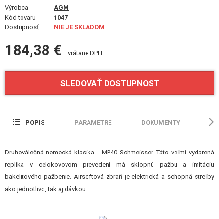
VÝSTROJ, UNIFORMY, PÚZDRA
Výrobca
AGM
Kód tovaru
1047
Dostupnosť
MASKOVANIE, FARBY, PÁSKY
NIE JE SKLADOM
184,38 €
VYSIELAČKY, HEADSETY, KAMERY
vrátane DPH
DOPLNKY K ZBRANIAM, POPRUHY
SLEDOVAŤ DOSTUPNOST
NÁHRADNÉ DIELY ZBRANÍ, UPGRADE
SERVIS A ÚDRŽBA ZBRANÍ
POPIS
PARAMETRE
DOKUMENTY
HO
SEBAOBRANA, VÝCVIK, NOŽE
Druhoválečná nemecká klasika - MP40 Schmeisser. Táto veľmi vydarená
TERČE, STRELNICE
replika v celokovovom prevedení má sklopnú pažbu a imitáciu
bakelitového pažbenie. Airsoftová zbraň je elektrická a schopná streľby
OUTDOOR A BUSHCRAFT
ako jednotlivo, tak aj dávkou.
JEDLO