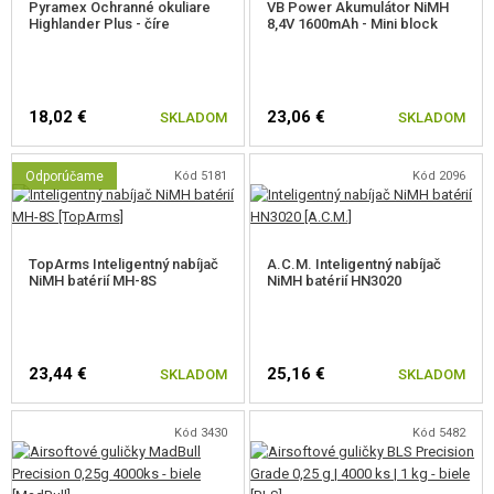
Pyramex Ochranné okuliare
VB Power Akumulátor NiMH
Highlander Plus - číre
8,4V 1600mAh - Mini block
18,02 €
23,06 €
SKLADOM
SKLADOM
Odporúčame
Kód 5181
Kód 2096
TopArms Inteligentný nabíjač
A.C.M. Inteligentný nabíjač
NiMH batérií MH-8S
NiMH batérií HN3020
23,44 €
25,16 €
SKLADOM
SKLADOM
Kód 3430
Kód 5482