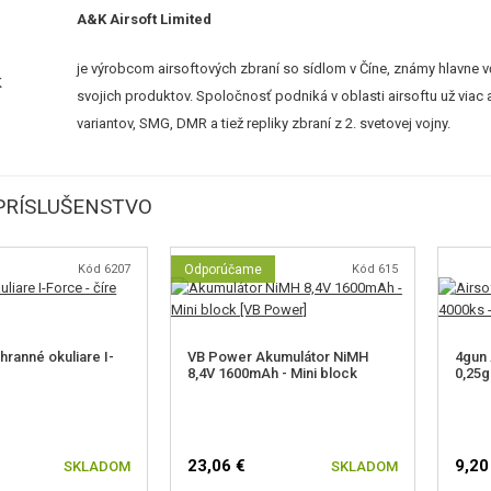
A&K Airsoft Limited
je výrobcom airsoftových zbraní so sídlom v Číne, známy hlavne 
svojich produktov. Spoločnosť podniká v oblasti airsoftu už viac
variantov, SMG, DMR a tiež repliky zbraní z 2. svetovej vojny.
PRÍSLUŠENSTVO
Kód 6207
Odporúčame
Kód 615
ranné okuliare I-
VB Power Akumulátor NiMH
4gun 
8,4V 1600mAh - Mini block
0,25g
23,06 €
9,20
SKLADOM
SKLADOM