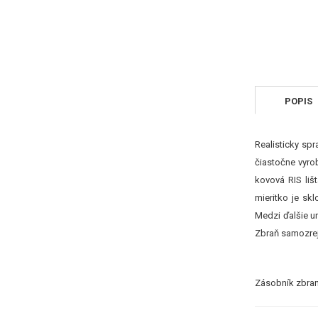
POPIS
Realisticky sp
čiastočne vyrob
kovová RIS liš
mieritko je sk
Medzi ďalšie u
Zbraň samozrejm
Zásobník zbran