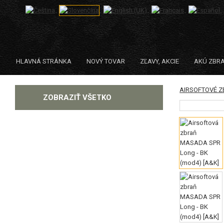
HLAVNÁ STRÁNKA
NOVÝ TOVAR
ZĽAVY, AKCIE
AKÚ ZBR
AIRSOFTOVÉ 
KATEGÓRIE
ZOBRAZIŤ VŠETKO