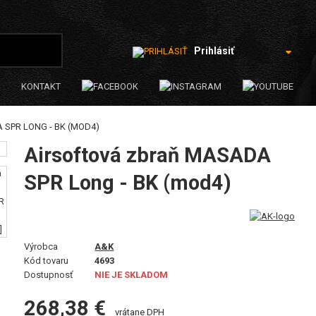
Prihlásiť
KONTAKT
SPR LONG - BK (MOD4)
Airsoftová zbraň MASADA
SPR Long - BK (mod4)
Výrobca
A&K
Kód tovaru
4693
Dostupnosť
NIE JE SKLADOM
268,38 €
vrátane DPH