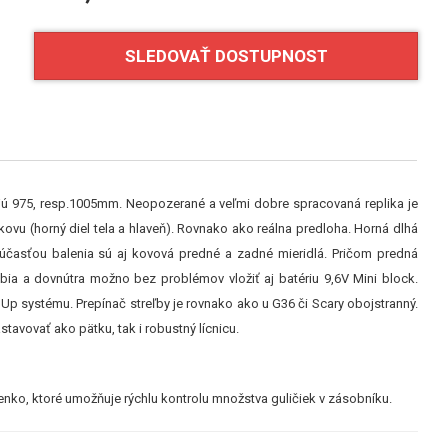
SLEDOVAŤ DOSTUPNOST
jú 975, resp.1005mm. Neopozerané a veľmi dobre spracovaná replika je
ovu (horný diel tela a hlaveň). Rovnako ako reálna predloha. Horná dlhá
účasťou balenia sú aj kovová predné a zadné mieridlá. Pričom predná
bia a dovnútra možno bez problémov vložiť aj batériu 9,6V Mini block.
Up systému. Prepínač streľby je rovnako ako u G36 či Scary obojstranný.
tavovať ako pätku, tak i robustný lícnicu.
nko, ktoré umožňuje rýchlu kontrolu množstva guličiek v zásobníku.