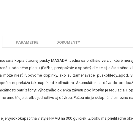
PARAMETRE
DOKUMENTY
racovaná kópia útočnej pušky MASADA. Jedná sa o dlhšiu verziu, ktoré mera
ená z odolného plastu (Pažba, predpažbie a spodný diel tela) a čiastočne z k
ta môže niesť ľubovoľné doplnky, ako sú zameriavače, puškohledy..apod. S
lopné a neprekáža tak napríklad kolimátora. Akumulátor sa dáva do predpaž
nikátnosti patrí záchyt výhozného okienka záveru pod ktorým je regulácia Hop
e umožňuje streľbu jednotlivo aj dávkou. Pažba nie je sklopná, ale možno nas
e je vysokokapacitná v štýle PMAG na 300 guličiek. Z boku má priehľadné okie