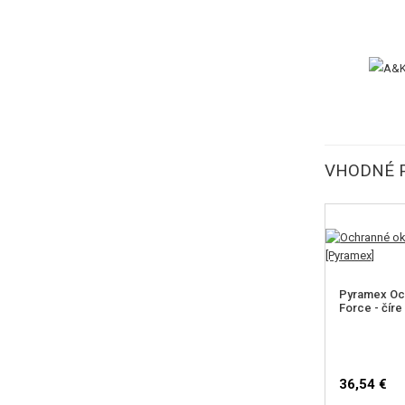
VHODNÉ 
Pyramex Och
Force - číre
36,54 €