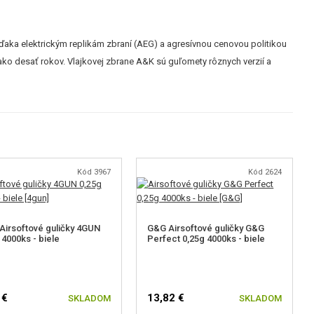
vďaka elektrickým replikám zbraní (AEG) a agresívnou cenovou politikou
 ako desať rokov. Vlajkovej zbrane A&K sú guľomety rôznych verzií a
Kód 3967
Kód 2624
Airsoftové guličky 4GUN
G&G Airsoftové guličky G&G
 4000ks - biele
Perfect 0,25g 4000ks - biele
 €
13,82 €
SKLADOM
SKLADOM