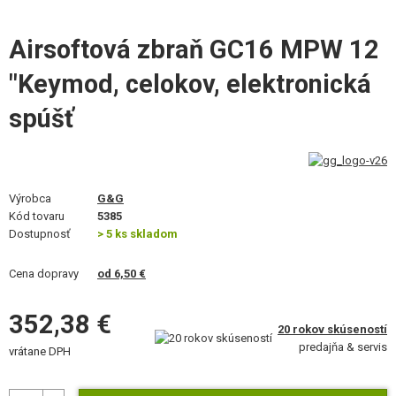
VÝSTROJ, UNIFORMY, PÚZDRA
Airsoftová zbraň GC16 MPW 12
MASKOVANIE, FARBY, PÁSKY
"Keymod, celokov, elektronická
VYSIELAČKY, HEADSETY, KAMERY
spúšť
DOPLNKY K ZBRANIAM, POPRUHY
NÁHRADNÉ DIELY ZBRANÍ, UPGRADE
Výrobca
G&G
SERVIS A ÚDRŽBA ZBRANÍ
Kód tovaru
5385
Dostupnosť
> 5 ks skladom
SEBAOBRANA, VÝCVIK, NOŽE
Cena dopravy
od 6,50 €
TERČE, STRELNICE
352,38 €
OUTDOOR A BUSHCRAFT
20 rokov skúseností
predajňa & servis
vrátane DPH
JEDLO