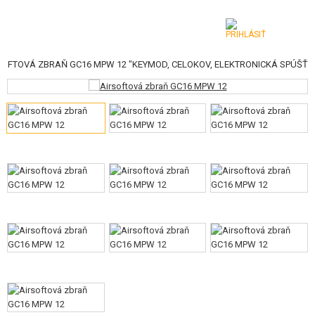
SOFTOVÁ ZBRAŇ GC16 MPW 12 "KEYMOD, CELOKOV, ELEKTRONICKÁ SPÚŠŤ
KATEGÓRIE
AIRSOFTOVÉ ZBRANE
VZDUCHOVÉ ZBRANE, PRAKY
GRANÁTOMETY, GRANÁTY
GULIČKY, PLYN
AKUMULÁTORY, NABÍJAČKY
ZÁSOBNÍKY, PLNIČKY
OKULIARE, MASKY