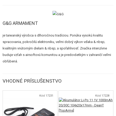
Akumulátor sa vkladá do výsuvnej pažby štýlu Crane LMT. V zadnej časti je
možné po stlačení tlačidla odklopiť gumovú pätku do strany a vložiť
klasický delený akumulátor Mini CQB. Zásobník je vysokokapacitný na 300
G&G ARMAMENT
rán. Jeho zvláštnosťou je ergonomický gumový návlek, takže pri prebíjaní
sa nešmýka.
je taiwanský výrobca s dlhoročnou tradíciou. Ponúka vysokú kvalitu
spracovania, pokročilú elektroniku, veľmi dobrý výkon vďaka & nbsp;
Vnútri zbrane sa nachádza kovový mechabox s
8 mm guličkovými
kvalitným vnútorným dielam & nbsp; a spoľahlivosť. Značka intenzívne
ložiskami, oceľovými kolesami, vysoko-záťažový motor (G&G Ifrit
buduje vzťah s airsoftovú komunitou a je predovšetkým v zahraničí veľmi
25k)
a pružinou M120. Výkon zbrane je cca 125m/s (410 FPS) a kadencie
obľúbená.
je veľmi nadpriemerných cca
22 rán za sekundu
. Najzaujímavejšia je ale
elektronika tejto zbrane - štandardné spúšťové kontakty boli nahradené
elektronikou / procesorovou jednotkou s mikrospínačmi, Mosfetom atď.
VHODNÉ PRÍSLUŠENSTVO
Jedná sa o E.T.U. (Electronic Trigger Unit) a ponúka mnoho výhod:
Veľmi rýchlu odozvu spúšte!
Kód 17231
Kód 17228
Citlivú spúšť
s kratším zdvihom.
Mosfet
, ktorý chráni spúšťové kontakty a zrýchľuje odozvu motora.
Možnosť nastaviť režim
Burst
namiesto režimu dávka. Teda
trojrannú dávku na jedno stlačenie spúšte.
(Nastavuje sa