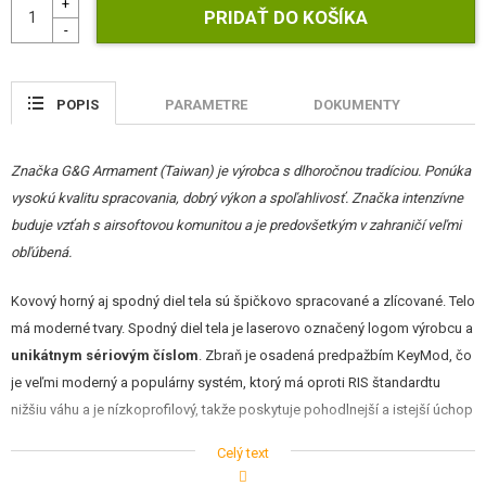
STAVEBNICE, MODELY
REKLAMNÉ PREDMETY
POPIS
PARAMETRE
DOKUMENTY
POŠKODENÝ, POUŽITÝ TOVAR
NOVÝ TOVAR
Značka G&G Armament (Taiwan) je výrobca s dlhoročnou tradíciou. Ponúka
vysokú kvalitu spracovania, dobrý výkon a spoľahlivosť. Značka intenzívne
ZĽAVY, AKCIE
buduje vzťah s airsoftovou komunitou a je predovšetkým v zahraničí veľmi
obľúbená.
KONTAKT
Kovový horný aj spodný diel tela sú špičkovo spracované a zlícované. Telo
má moderné tvary. Spodný diel tela je laserovo označený logom výrobcu a
unikátnym sériovým číslom
. Zbraň je osadená predpažbím KeyMod, čo
je veľmi moderný a populárny systém, ktorý má oproti RIS štandardtu
nižšiu váhu a je nízkoprofilový, takže poskytuje pohodlnejší a istejší úchop
a manipuláciu so zbraňou. Vypúšťač zásobníka aj tlačidlo záchytu záveru
Celý text
sú obojstranné. Naťahovacia páka záveru je zväčšená pre lepší úchop.