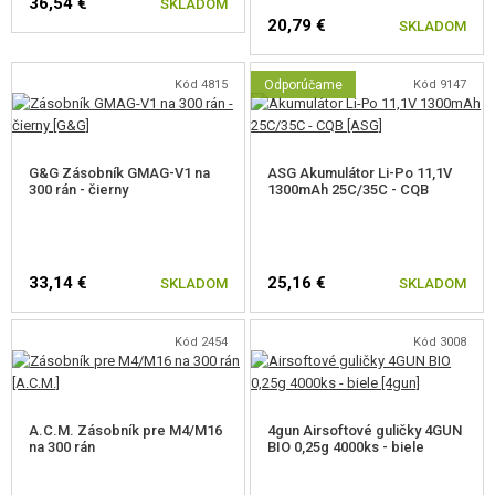
36,54 €
SKLADOM
20,79 €
SKLADOM
Kód 4815
Odporúčame
Kód 9147
G&G Zásobník GMAG-V1 na
ASG Akumulátor Li-Po 11,1V
300 rán - čierny
1300mAh 25C/35C - CQB
33,14 €
25,16 €
SKLADOM
SKLADOM
Kód 2454
Kód 3008
A.C.M. Zásobník pre M4/M16
4gun Airsoftové guličky 4GUN
na 300 rán
BIO 0,25g 4000ks - biele