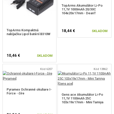
podržaním spúšte v režime semi (jednotlivé rany) na viac ako 10
TopArms Akumulátor Li-Po
sekúnd, po odpojení batérie sa vypne)
11,1V 1000mAh 20/30C
104x20x17mm - DeanT
Odporúčaná batéria je 11,1 V Li-Pol!
TopArms Kompaktná
18,44 €
SKLADOM
nabíjačka Lipol batérií B310W
10,46 €
SKLADOM
Kód 6207
Kód 13862
Pyramex Ochranné okuliare I-
Force - číre
Gens ace Akumulátor Li-Po
11,1V 1100mAh 25C
103x19x17mm - Mini Tamiya