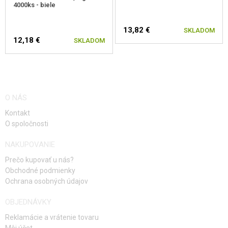
4000ks - biele
13,82 €
SKLADOM
12,18 €
SKLADOM
O NÁS
Kontakt
O spoločnosti
NAKUPOVANIE
Prečo kupovať u nás?
Obchodné podmienky
Ochrana osobných údajov
OBJEDNÁVKY
Reklamácie a vrátenie tovaru