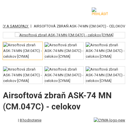
|
ŠKY A SAMOPALY
AIRSOFTOVÁ ZBRAŇ ASK-74 MN (CM.047C) - CELOKOV
KATEGÓRIE
AIRSOFTOVÉ ZBRANE
VZDUCHOVÉ ZBRANE, PRAKY
GRANÁTOMETY, GRANÁTY
GULIČKY, PLYN
AKUMULÁTORY, NABÍJAČKY
Airsoftová zbraň ASK-74 MN
(CM.047C) - celokov
ZÁSOBNÍKY, PLNIČKY
OKULIARE, MASKY
|
8 hodnotenie