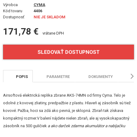
VÝSTROJ, UNIFORMY, PÚZDRA
Výrobca
CYMA
Kód tovaru
4406
Dostupnosť
MASKOVANIE, FARBY, PÁSKY
NIE JE SKLADOM
171,78 €
VYSIELAČKY, HEADSETY, KAMERY
vrátane DPH
DOPLNKY K ZBRANIAM, POPRUHY
SLEDOVAŤ DOSTUPNOST
NÁHRADNÉ DIELY ZBRANÍ, UPGRADE
SERVIS A ÚDRŽBA ZBRANÍ
POPIS
PARAMETRE
DOKUMENTY
HO
SEBAOBRANA, VÝCVIK, NOŽE
Airsoftová elektrická replika zbrane AKS-74MN od firmy Cyma. Telo je
TERČE, STRELNICE
odolné z kovovej zliatiny, predpažbie z plastu. Hlaveň aj zásobník sú tiež
kovové. Pažba, hoci sa zdá ako pevná, je sklopná. Zbraň tak získava
OUTDOOR A BUSHCRAFT
kompaktný rozmer.V balení nájdete nielen zbraň, ale aj vysokokapacitný
zásobník na 500 guličiek
a ako darček zdarma akumulátor a nabíjačku
JEDLO