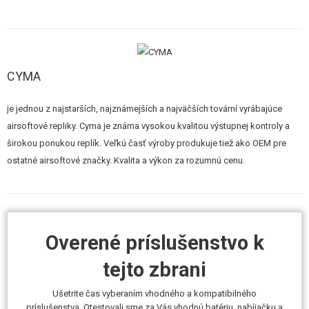
STAVEBNICE, MODELY
REKLAMNÉ PREDMETY
POŠKODENÝ, POUŽITÝ TOVAR
CYMA
NOVÝ TOVAR
je jednou z najstarších, najznámejších a najväčších tovární vyrábajúce
airsoftové repliky. Cyma je známa vysokou kvalitou výstupnej kontroly a
ZĽAVY, AKCIE
širokou ponukou replík. Veľkú časť výroby produkuje tiež ako OEM pre
ostatné airsoftové značky. Kvalita a výkon za rozumnú cenu.
KONTAKT
Overené príslušenstvo k
tejto zbrani
Ušetrite čas vyberaním vhodného a kompatibilného
príslušenstva. Otestovali sme za Vás vhodnú batériu, nabíjačku a