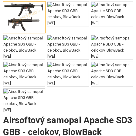
VÝSTROJ, UNIFORMY, PÚZDRA
MASKOVANIE, FARBY, PÁSKY
VYSIELAČKY, HEADSETY, KAMERY
DOPLNKY K ZBRANIAM, POPRUHY
NÁHRADNÉ DIELY ZBRANÍ, UPGRADE
SERVIS A ÚDRŽBA ZBRANÍ
SEBAOBRANA, VÝCVIK, NOŽE
TERČE, STRELNICE
OUTDOOR A BUSHCRAFT
Airsoftový samopal Apache SD3
JEDLO
GBB - celokov, BlowBack