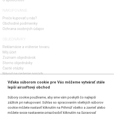
NAKUPOVANIE
Prečo kupovať u nás?
Obchodné podmienky
Ochrana osobných údajov
OBJEDNÁVKY
Reklamácie a vrátenie tovaru
Môj účet
Zoznam objednávok
Storno objednávky
Časté otázky
Návod na riešenie porúch
Vďaka súborom cookie pre Vás môžeme vytvárať stále
PRIHLÁS SA K ODBERU
lepší airsoftový obchod
Súbory cookie používame, aby sme vám poskytli čo najlepší
zážitok pri nakupovaní. Súhlas so spracovaním všetkých súborov
cookie môžete nastaviť kliknutím na Prihmúť všetko a zavrieť alebo
SLEDUJ NÁS
môžete svoje nastavenie prispôsobiť kliknutím na Spravovať