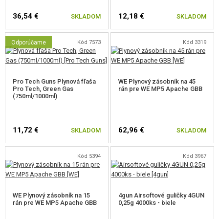
a spoľahlivejšie funkcie, výkon do 140 m/s, silnejší BlowBack, nutnosť
36,54 €
nosiť so sebou veľkú fľašu, riziko netesnosti zásobníkov a rýchlejšie
12,18 €
SKLADOM
SKLADOM
opotrebovanie vnútorných dielov zbrane.
Odporúčame
Kód 7573
Kód 3319
Poznámka: uvedené výkony sú orientačné. Závisí na dĺžke hlavne, teplote
prostredia. Zvyčajne prvý výstrel je najvýkonnejší a postupne klesá.
Pro Tech Guns Plynová fľaša
WE Plynový zásobník na 45
Pro Tech, Green Gas
rán pre WE MP5 Apache GBB
(750ml/1000ml)
11,72 €
62,96 €
SKLADOM
SKLADOM
Kód 5394
Kód 3967
WE Plynový zásobník na 15
4gun Airsoftové guličky 4GUN
rán pre WE MP5 Apache GBB
0,25g 4000ks - biele