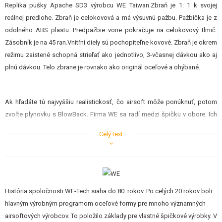
Replika pušky Apache SD3 výrobcu WE Taiwan.Zbraň je 1: 1 k svojej
reálnej predlohe. Zbraň je celokovová a má výsuvnú pažbu. Pažbička je z
odolného ABS plastu. Predpažbie vone pokračuje na celokovový tlmič.
Zásobník je na 45 ran.Vnitřní diely sú pochopiteľne kovové. Zbraň je okrem
režimu zaistené schopná strieľať ako jednotlivo, 3-včasnej dávkou ako aj
plnú dávkou. Telo zbrane je rovnako ako originál oceľové a ohýbané.
Ak hľadáte tú najvyššiu realistickosť, čo airsoft môže ponúknuť, potom
zvoľte plynovku s BlowBack. Firma WE sa radí medzi špičku v obore. Ich
zbrane so svojou konštrukciou blíži reálnym zbraniam. Majú podobný
Celý text
spúšťový mechanizmus s úderníkom, kovový záver, vratné pružiny,
funkčné záchyt záveru, zásobník približne reálne kapacity. Majú reálnu
rozborku, reálny princíp naťahovanie záveru pred prvou ranou, čistí sa a
mažú. A HLAVNE pri streľbe reálne pohybujú záverom. Pri každom výstrele
záver "kopne" dozadu a zvlášť v režime dávka je to pre strelca zážitok.
História spoločnosti WE-Tech siaha do 80. rokov. Po celých 20 rokov boli
hlavným výrobným programom oceľové formy pre mnoho významných
airsoftových výrobcov. To položilo základy pre vlastné špičkové výrobky. V