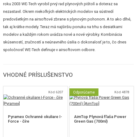
Plynové zbrane pochopiteľne neprináša len samé superlatívy. Negatívom
roku 2003 WE-Tech vyrobil prvý rad plynových pištolí a doteraz sa
je ťažšie nastavovanie HopUp systému ktorý ovplyvňuje expandujúcej
nezastavil. Okrem niekoľkých elektrických modelov sa sústredí
plyn, vyššia miera opotrebenia vnútorných dielov, alebo citlivosť na nízke
predovšetkým na airsoftové zbrane s plynovým pohonom. A to ako dlhé,
teploty (pracovné rozmedzí 15-25 ° C). Plynové zbrane nie sú pre
tak aj krátke modely. Teraz má najširšiu ponuku na trhu s desiatkami
rozmaznané majiteľa elektrických zbraní, ale pre špecifickú skupinu
modelov a každým rokom uvádza nové a nové výrobky. Kombinácia
hráčov, ktorí túžia posunúť realistickosť airsoftu na vyššiu úroveň.
skúseností, zručností a neúnavného úsilia o dokonalosť je to, čo dnes
spoločnosť WE-Tech definuje v airsoftovom odbore.
Zbraň je schopná strieľať ako na green gas, tak aj na plyn red gas. Tu
uvádzame nami namerané hodnoty pre porovnanie:
VHODNÉ PRÍSLUŠENSTVO
Kód 6207
Odporúčame
Kód 4878
Plynový zásobník plnený Green Gas:
rýchle plnenie zásobníkov z
fľaše, lacnejšie prevádzku, šetrné k zbrani s nižšou mierou
opotrebovania. Nutnosť nosiť so sebou fľašu a nespoľahlivosť pri
nižších teplotách- zvlášť dávky. Výkon do 130 m/s.
Pyramex Ochranné okuliare I-
AimTop Plynová fľaša Power
Force - číre
Green Gas (700ml)
Plynový zásobník plyněný red Gase:
rýchle plnenie zásobníkov z
fľaše, stredne drahý prevádzku,lepšiu odolnosť proti nižším teplotám