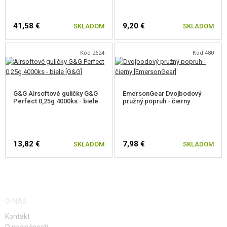
41,58 €
9,20 €
SKLADOM
SKLADOM
Kód 2624
Kód 480
G&G Airsoftové guličky G&G
EmersonGear Dvojbodový
Perfect 0,25g 4000ks - biele
pružný popruh - čierny
13,82 €
7,98 €
SKLADOM
SKLADOM
O NÁS
Kontakt
O spoločnosti