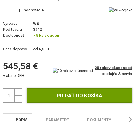
STAVEBNICE, MODELY
| 1 hodnotenie
REKLAMNÉ PREDMETY
Výrobca
WE
Kód tovaru
3942
POŠKODENÝ, POUŽITÝ TOVAR
Dostupnosť
> 5 ks skladom
NOVÝ TOVAR
Cena dopravy
od 6,50 €
ZĽAVY, AKCIE
545,58 €
20 rokov skúseností
predajňa & servis
vrátane DPH
KONTAKT
POPIS
PARAMETRE
DOKUMENTY
HO