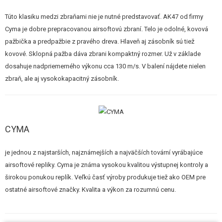
STAVEBNICE, MODELY
Túto klasiku medzi zbraňami nie je nutné predstavovať. AK47 od firmy
REKLAMNÉ PREDMETY
Cyma je dobre prepracovanou airsoftovú zbraní. Telo je odolné, kovová
pažbička a predpažbie z pravého dreva. Hlaveň aj zásobník sú tiež
POŠKODENÝ, POUŽITÝ TOVAR
kovové. Sklopná pažba dáva zbrani kompaktný rozmer. Už v základe
dosahuje nadpriemerného výkonu cca 130 m/s. V balení nájdete nielen
NOVÝ TOVAR
zbraň, ale aj vysokokapacitný zásobník.
ZĽAVY, AKCIE
KONTAKT
CYMA
je jednou z najstarších, najznámejších a najväčších tovární vyrábajúce
airsoftové repliky. Cyma je známa vysokou kvalitou výstupnej kontroly a
širokou ponukou replík. Veľkú časť výroby produkuje tiež ako OEM pre
ostatné airsoftové značky. Kvalita a výkon za rozumnú cenu.