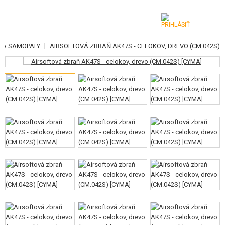
|
Y A SAMOPALY
AIRSOFTOVÁ ZBRAŇ AK47S - CELOKOV, DREVO (CM.042S)
KATEGÓRIE
AIRSOFTOVÉ ZBRANE
VZDUCHOVÉ ZBRANE, PRAKY
GRANÁTOMETY, GRANÁTY
GULIČKY, PLYN
AKUMULÁTORY, NABÍJAČKY
ZÁSOBNÍKY, PLNIČKY
OKULIARE, MASKY