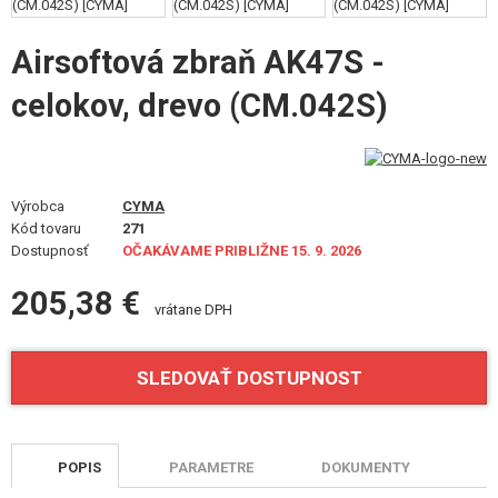
VÝSTROJ, UNIFORMY, PÚZDRA
Airsoftová zbraň AK47S -
MASKOVANIE, FARBY, PÁSKY
celokov, drevo (CM.042S)
VYSIELAČKY, HEADSETY, KAMERY
DOPLNKY K ZBRANIAM, POPRUHY
Výrobca
CYMA
NÁHRADNÉ DIELY ZBRANÍ, UPGRADE
Kód tovaru
271
Dostupnosť
OČAKÁVAME PRIBLIŽNE 15. 9. 2026
SERVIS A ÚDRŽBA ZBRANÍ
205,38 €
vrátane DPH
SEBAOBRANA, VÝCVIK, NOŽE
TERČE, STRELNICE
SLEDOVAŤ DOSTUPNOST
OUTDOOR A BUSHCRAFT
JEDLO
POPIS
PARAMETRE
DOKUMENTY