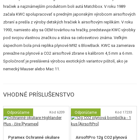
mieridlá možno viesť obstojnú mierenou terčovú streľbu. Hop-Up je fixná,
hračiek a najznámejším produktom boli autá Matchbox. V roku 1989
neregulovateľný.
začala KWC spolupracovať s predným japonským výrobcom airsoftových
zbraní a prešla z výroby detských hračiek k airsoftovým replikám. V roku
Samopal nemá realistický BlowBack, na druhej strane má tento systém rad
1993, namiesto aby sa OEM továrňou na hračky, predstavuje KWC výrobky
výhod. Predovšetkým je to nižšia cena, prakticky žiadna údržba, vysoký
pod svojou vlastnou značkou a stáva sa celosvetovo známa. Veľkým
výkon a veľká výdrž bombičky až na 130 rán. Zbraň si tak určite nájde
úspechom bola prvá replika plynové M92 s BlowBack. KWC sa zameriava
svojich priaznivcov.
prevažne na plynové a CO2 airsoftové zbrane s kalibrom 4,5 mm a 6 mm.
Spoločnosť je preslávená výrobou exotických variantov pištolí, ako je
nemecký Mauser alebo Mac 11.
VHODNÉ PRÍSLUŠENSTVO
Odporúčame
Kód 6209
Odporúčame
Kód 17233
Pyramex Ochranné okuliare
AirsoftPro 12g CO2 plynová