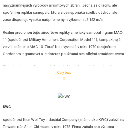
STAVEBNICE, MODELY
najvýznamnejších výrobcov airsoftových zbraní. Jedná sa o lacnú, ale
spoľahlivú repliku samopalu, ktorá síce neponúka streľbu dávkou, ale
REKLAMNÉ PREDMETY
zase disponuje vysoko nadpriemerným výkonom až 152 m/s!
POŠKODENÝ, POUŽITÝ TOVAR
Reálnu predlohou tejto airsoftové repliky americký samopal Ingram MAC-
11 (spoločnosť Military Armament Corporation Model 11), kompaktnejší
NOVÝ TOVAR
verzia známeho MAC-10. Zbraň bola vyvinutá v roku 1970 dizajnérom
Gordonom Ingramovci a je doteraz používaná niekoľkými armádami sveta
ZĽAVY, AKCIE
Táto airsoftová replika je v mierke 1: 1. Okrem kovové výsuvné pažby a
Celý text
KONTAKT
vnútorných dielov, je celá zbraň z odolného ABS plastu. Avšak matná
povrchová úprava evokuje kovové spracovanie. Funkčné poistka pred
lucik spúšte je samozrejmosťou.
Do zásobníka sa vkladajú ako guľôčky (26 guličiek, ideálne 0,28-0,30g),
KWC
tak i bežná 12g CO2 bombička. Po založení dlhého zásobníka do rukoväti
stačí len stláčať spúšť. Výstrel je relatívne hlučný a CO2 pohon dodáva
spoločnosť Kien Well Toy Industrial Company (známu ako KWC) založil na
guľôčke vysoko nadpriemerný výkon až 152 m / s (2,3 joulov). Cez pevná
Taiwane pán Shun-Chi Huang v roku 1978. Firma začala ako výrobca