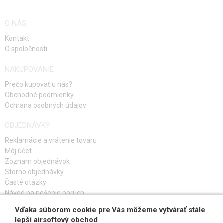
O NÁS
Kontakt
O spoločnosti
NAKUPOVANIE
Prečo kupovať u nás?
Obchodné podmienky
Ochrana osobných údajov
OBJEDNÁVKY
Reklamácie a vrátenie tovaru
Môj účet
Zoznam objednávok
Storno objednávky
Časté otázky
Návod na riešenie porúch
Vďaka súborom cookie pre Vás môžeme vytvárať stále
PRIHLÁS SA K ODBERU
lepší airsoftový obchod