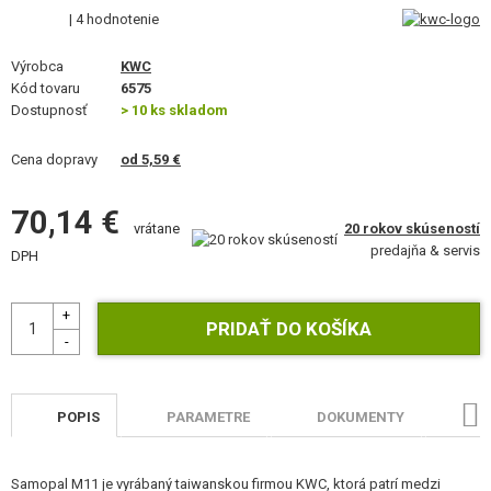
VÝSTROJ, UNIFORMY, PÚZDRA
| 4 hodnotenie
MASKOVANIE, FARBY, PÁSKY
Výrobca
KWC
Kód tovaru
6575
Dostupnosť
VYSIELAČKY, HEADSETY, KAMERY
> 10 ks skladom
Cena dopravy
DOPLNKY K ZBRANIAM, POPRUHY
od 5,59 €
NÁHRADNÉ DIELY ZBRANÍ, UPGRADE
70,14 €
20 rokov skúseností
vrátane
predajňa & servis
DPH
SERVIS A ÚDRŽBA ZBRANÍ
SEBAOBRANA, VÝCVIK, NOŽE
TERČE, STRELNICE
OUTDOOR A BUSHCRAFT
POPIS
PARAMETRE
DOKUMENTY
HO
JEDLO
Samopal M11 je vyrábaný taiwanskou firmou KWC, ktorá patrí medzi