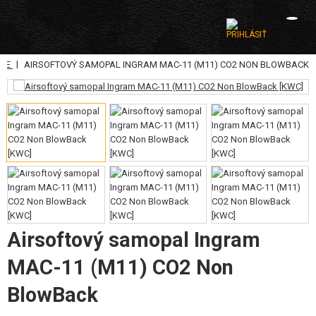
|
ANE
AIRSOFTOVÝ SAMOPAL INGRAM MAC-11 (M11) CO2 NON BLOWBACK
KATEGÓRIE
AIRSOFTOVÉ ZBRANE
VZDUCHOVÉ ZBRANE, PRAKY
GRANÁTOMETY, GRANÁTY
GULIČKY, PLYN
AKUMULÁTORY, NABÍJAČKY
Airsoftový samopal Ingram
ZÁSOBNÍKY, PLNIČKY
MAC-11 (M11) CO2 Non
BlowBack
OKULIARE, MASKY