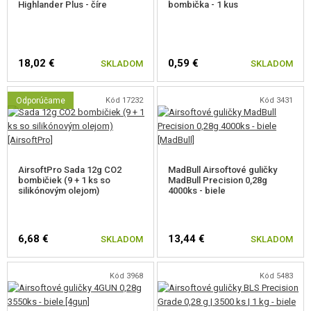
Highlander Plus - číre
bombička - 1 kus
18,02 €
0,59 €
SKLADOM
SKLADOM
Odporúčame
Kód 17232
Kód 3431
AirsoftPro Sada 12g CO2
MadBull Airsoftové guličky
bombičiek (9 + 1 ks so
MadBull Precision 0,28g
silikónovým olejom)
4000ks - biele
6,68 €
13,44 €
SKLADOM
SKLADOM
Kód 3968
Kód 5483