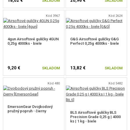
18,02 €
20,96 €
SKLADOM
SKLADOM
Kód 3967
Kód 2624
4gun Airsoftové guličky 4GUN
G&G Airsoftové guličky G&G
0,25g 4000ks - biele
Perfect 0,25g 4000ks - biele
9,20 €
13,82 €
SKLADOM
SKLADOM
Kód 480
Kód 5482
EmersonGear Dvojbodový
pružný popruh - čierny
BLS Airsoftové guličky BLS
Precision Grade 0,25 g | 4000
ks | 1 kg - biele