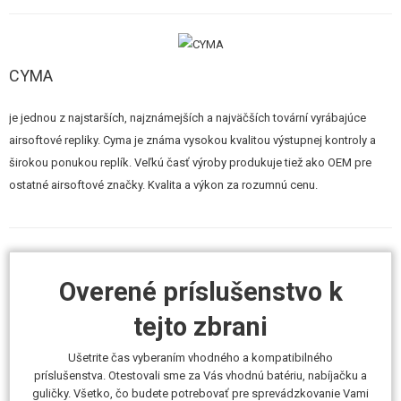
priamo nabáda k inštalácii zameriavačov či vertikálnych rukoväťou. Zbraň
má navyše tlmič, ktorý zbrani dodáva jedinečný vzhľad.
CYMA
Plastové je telo, pažba a predpažbie, mieridlá. Naopak kovové sú niektoré
je jednou z najstarších, najznámejších a najväčších tovární vyrábajúce
drobné diely.
airsoftové repliky. Cyma je známa vysokou kvalitou výstupnej kontroly a
širokou ponukou replík. Veľkú časť výroby produkuje tiež ako OEM pre
ostatné airsoftové značky. Kvalita a výkon za rozumnú cenu.
Vnútorné diely (teda kompletné kovový mechabox s motorčekom a
komora s hlavnou) sú totožné s bežnými celokovovými modelmi. Diely sú
kompatibilné a spĺňajú štandard AEG.
Overené príslušenstvo k
Bez zaujímavosti nie je ani výkon. Testované zbrane majú úsťovú rýchlosť
guličky
125 m/s (cca 410 FPS) s pružinou M120.
Teda mierne
tejto zbrani
nadpriemerný výkon. Je zrejmé, že zbraň nebude pri hre zaostávať a dá
Ušetrite čas vyberaním vhodného a kompatibilného
strelci dostatočnú presnosť a dostrel. Odporúčame guľôčky s
príslušenstva. Otestovali sme za Vás vhodnú batériu, nabíjačku a
hmotnosťou 0,25g. Ideálne kvalitné značky 4GUN, Guarder, AimTop,
guličky. Všetko, čo budete potrebovať pre sprevádzkovanie Vami