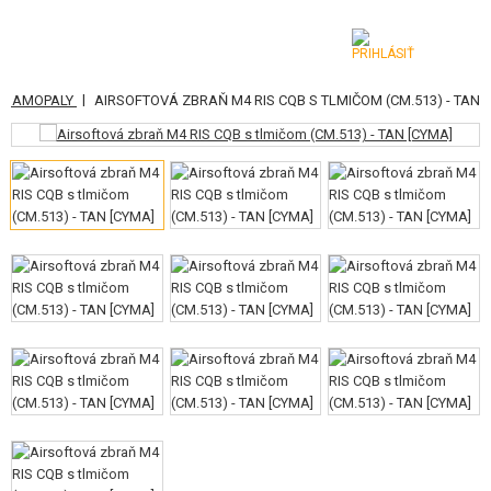
|
A SAMOPALY
AIRSOFTOVÁ ZBRAŇ M4 RIS CQB S TLMIČOM (CM.513) - TAN
KATEGÓRIE
AIRSOFTOVÉ ZBRANE
VZDUCHOVÉ ZBRANE, PRAKY
GRANÁTOMETY, GRANÁTY
GULIČKY, PLYN
AKUMULÁTORY, NABÍJAČKY
ZÁSOBNÍKY, PLNIČKY
OKULIARE, MASKY