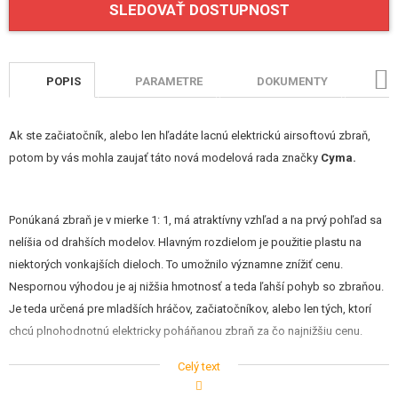
SLEDOVAŤ DOSTUPNOST
STAVEBNICE, MODELY
REKLAMNÉ PREDMETY
POPIS
PARAMETRE
DOKUMENTY
HO
POŠKODENÝ, POUŽITÝ TOVAR
NOVÝ TOVAR
Ak ste začiatočník, alebo len hľadáte lacnú elektrickú airsoftovú zbraň,
potom by vás mohla zaujať táto nová modelová rada značky
Cyma.
ZĽAVY, AKCIE
Ponúkaná zbraň je v mierke 1: 1, má atraktívny vzhľad a na prvý pohľad sa
KONTAKT
nelíšia od drahších modelov. Hlavným rozdielom je použitie plastu na
niektorých vonkajších dieloch. To umožnilo významne znížiť cenu.
Nespornou výhodou je aj nižšia hmotnosť a teda ľahší pohyb so zbraňou.
Je teda určená pre mladších hráčov, začiatočníkov, alebo len tých, ktorí
chcú plnohodnotnú elektricky poháňanou zbraň za čo najnižšiu cenu.
Celý text
Zbraň je osadená klasickým RIS predpažbím a sklopnými mieridlami. To