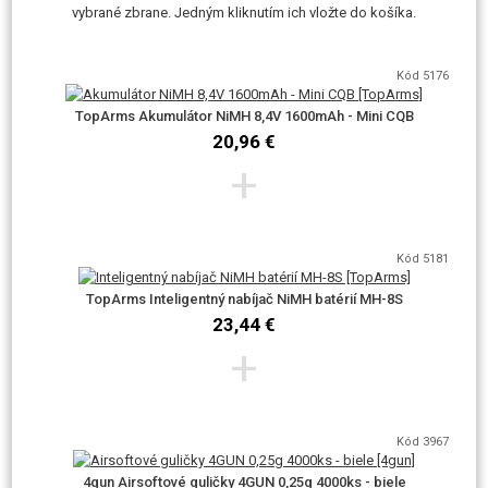
Madbull, G&G. Malý vzorku zadarmo v balení zbrane príliš neodporúčame
vybrané zbrane. Jedným kliknutím ich vložte do košíka.
používať. Nedosahujú ideálne kvality.
Kód 5176
Podľa skúseností nášho servisu majú tieto zbrane nižšia poruchovosť,
TopArms Akumulátor NiMH 8,4V 1600mAh - Mini CQB
ako podobné lacné zbrane v plastovej prevedení (napr. D-boys). Napriek
20,96 €
+
tomu však pri zaobchádzaní nezabúdajte, že sa jedná o airsoftové model
s telom z plastu a nie skutočná zbraň z ocele a zliatin.
Kód 5181
TopArms Inteligentný nabíjač NiMH batérií MH-8S
23,44 €
+
Kód 3967
4gun Airsoftové guličky 4GUN 0,25g 4000ks - biele