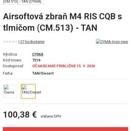
VÝSTROJ, UNIFORMY, PÚZDRA
Airsoftová zbraň M4 RIS CQB s
MASKOVANIE, FARBY, PÁSKY
tlmičom (CM.513) - TAN
VYSIELAČKY, HEADSETY, KAMERY
|
27 hodnotenie
DOPLNKY K ZBRANIAM, POPRUHY
Výrobca
CYMA
NÁHRADNÉ DIELY ZBRANÍ, UPGRADE
Kód tovaru
7216
Dostupnosť
OČAKÁVAME PRIBLIŽNE 15. 9. 2026
SERVIS A ÚDRŽBA ZBRANÍ
Farba
TAN/Desert
SEBAOBRANA, VÝCVIK, NOŽE
TERČE, STRELNICE
OUTDOOR A BUSHCRAFT
100,38 €
vrátane DPH
JEDLO