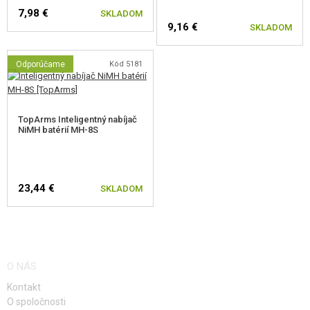
7,98 €
SKLADOM
9,16 €
SKLADOM
Odporúčame
Kód 5181
TopArms Inteligentný nabíjač
NiMH batérií MH-8S
23,44 €
SKLADOM
O NÁS
Kontakt
O spoločnosti