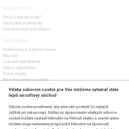
NAKUPOVANIE
Prečo kupovať u nás?
Obchodné podmienky
Ochrana osobných údajov
OBJEDNÁVKY
Reklamácie a vrátenie tovaru
Môj účet
Zoznam objednávok
Storno objednávky
Časté otázky
Návod na riešenie porúch
Vďaka súborom cookie pre Vás môžeme vytvárať stále
PRIHLÁS SA K ODBERU
lepší airsoftový obchod
Súbory cookie používame, aby sme vám poskytli čo najlepší
zážitok pri nakupovaní. Súhlas so spracovaním všetkých súborov
cookie môžete nastaviť kliknutím na Prihmúť všetko a zavrieť alebo
SLEDUJ NÁS
môžete svoje nastavenie prispôsobiť kliknutím na Spravovať