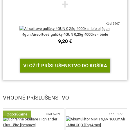
+
VÝHODY E&C
Kód 3967
4gun Airsoftové guličky 4GUN 0,25g 4000ks - biele
KVALITA
9,20 €
Všetky modely zbraní sú celokovové. Vnútri zbraní nájdete okrem iného
nadštandardné 8mm guličkové ložiská, rotačnú hop-up komoru,
nízkoodporový kabeláž a silný motor.
VLOŽIŤ PRÍSLUŠENSTVO DO KOŠÍKA
VÝKON
Úsťová rýchlosť je až 135m/s, čo je optimálne pre streľbu na stredne a
VHODNÉ PRÍSLUŠENSTVO
dlhú vzdialenosť.
Odporúčame
Kód 6209
Kód 5177