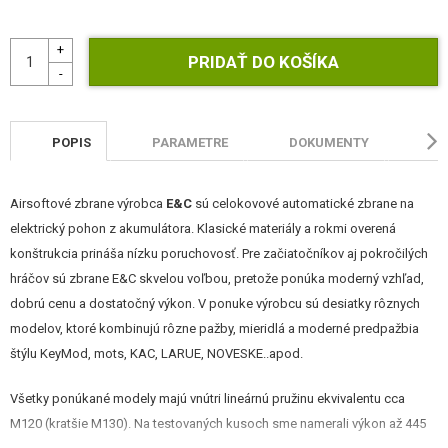
STAVEBNICE, MODELY
REKLAMNÉ PREDMETY
POŠKODENÝ, POUŽITÝ TOVAR
POPIS
PARAMETRE
DOKUMENTY
HO
NOVÝ TOVAR
ZĽAVY, AKCIE
Airsoftové zbrane výrobca
E&C
sú celokovové automatické zbrane na
elektrický pohon z akumulátora. Klasické materiály a rokmi overená
konštrukcia prináša nízku poruchovosť. Pre začiatočníkov aj pokročilých
KONTAKT
hráčov sú zbrane E&C skvelou voľbou, pretože ponúka moderný vzhľad,
dobrú cenu a dostatočný výkon. V ponuke výrobcu sú desiatky rôznych
modelov, ktoré kombinujú rôzne pažby, mieridlá a moderné predpažbia
štýlu KeyMod, mots, KAC, LARUE, NOVESKE..apod.
Všetky ponúkané modely majú vnútri lineárnú pružinu ekvivalentu cca
M120 (kratšie M130). Na testovaných kusoch sme namerali výkon až 445