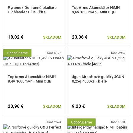
Pyramex Ochranné okuliare
TopArms Akumulátor NiMH
JEDINEČNOSŤ
Highlander Plus - číre
9,6V 1600mAh - Mini CQB
Nejde o bezmennom mäsu identických kópií zbraní. Každá zbraň má
svoje unikátne sériové číslo. Ponúkame viac ako 30 rôznych modelov.
18,02 €
23,06 €
SKLADOM
SKLADOM
SPOĽAHLIVOSŤ
Odporúčame
Kód 5176
Kód 3967
E&C zbrane sú známe pre svoju spoľahlivosť. Poruchovosť je menej ako
1,5% - to je niekoľkonásobne nižšie ako je priemer a Vy tak dostávate za
svoje peniaze spoľahlivú zbraň.
TopArms Akumulátor NiMH
4gun Airsoftové guličky 4GUN
8,4V 1600mAh - Mini CQB
0,25g 4000ks - biele
20,96 €
9,20 €
SKLADOM
SKLADOM
Kód 2624
Odporúčame
Kód 5181