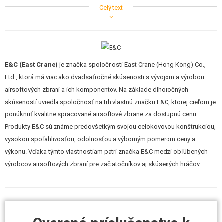
FPS (135 m/s) a tak je zbraň ideálny pre boj na stredné až dlhšie
Celý text
vzdialenosti. Vnútri zbrane sú okrem iného nadštandardné 8mm guličkové
ložiská, hlava piestu s ložiskom, kovový tŕň, nízko-odporová kabeláž,
plastová komora štýlu Pro-Win atď. Motor je dostatočne silný aj pri
pohone akumulátorom 8,4V.
E&C (East Crane)
je značka spoločnosti East Crane (Hong Kong) Co.,
Zbraň je z väčšej časti kovová, tak ako je to aj u skutočnej predlohy. Teda
Ltd., ktorá má viac ako dvadsaťročné skúsenosti s vývojom a výrobou
tubus pažby, celé telo, mieridlá, vonkajšie hlaveň s kompenzátorom i
airsoftových zbraní a ich komponentov. Na základe dlhoročných
predpažbia. Plastová je pažbička a výsuvná pažba, ktorá slúži okrem iného
skúseností uviedla spoločnosť na trh vlastnú značku E&C, ktorej cieľom je
ako úložisko akumulátora. Telo a predpažbie je čierno eloxované pre
ponúknuť kvalitne spracované airsoftové zbrane za dostupnú cenu.
dobrú ochranu proti korózii. Ďalej je vybavená kvalitným náterom s
Produkty E&C sú známe predovšetkým svojou celokovovou konštrukciou,
odolnosťou proti oteru.
vysokou spoľahlivosťou, odolnosťou a výborným pomerom ceny a
výkonu. Vďaka týmto vlastnostiam patrí značka E&C medzi obľúbených
V balení okrem zbrane nájdete tiež jeden kovový zásobník na 300 guličiek.
výrobcov airsoftových zbraní pre začiatočníkov aj skúsených hráčov.
Ako to býva u značkových zbraniach obvyklé, nabíjačka ani akumulátor
nie je súčasťou balenia. Kompatibilné batérie, náhradné zásobníky alebo
nabíjačky nájdete nižšie vo vhodnom príslušenstvo.
Náhradné zásobníky odporúčame voliť rovnakej značky, teda E&C.