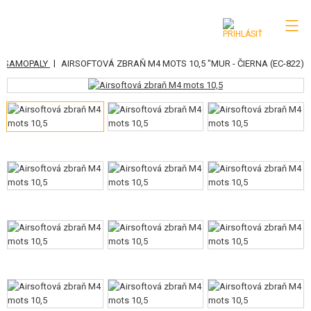
|
A SAMOPALY
AIRSOFTOVÁ ZBRAŇ M4 MOTS 10,5 "MUR - ČIERNA (EC-822)
KATEGÓRIE
AIRSOFTOVÉ ZBRANE
VZDUCHOVÉ ZBRANE, PRAKY
GRANÁTOMETY, GRANÁTY
GULIČKY, PLYN
AKUMULÁTORY, NABÍJAČKY
ZÁSOBNÍKY, PLNIČKY
OKULIARE, MASKY