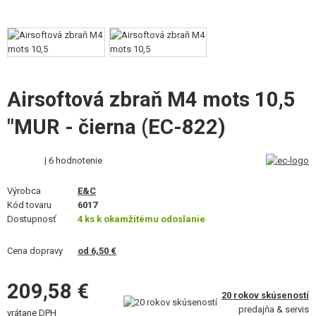
VÝSTROJ, UNIFORMY, PÚZDRA
MASKOVANIE, FARBY, PÁSKY
VYSIELAČKY, HEADSETY, KAMERY
Airsoftová zbraň M4 mots 10,5
DOPLNKY K ZBRANIAM, POPRUHY
"MUR - čierna (EC-822)
NÁHRADNÉ DIELY ZBRANÍ, UPGRADE
| 6 hodnotenie
SERVIS A ÚDRŽBA ZBRANÍ
Výrobca
E&C
SEBAOBRANA, VÝCVIK, NOŽE
Kód tovaru
6017
Dostupnosť
4 ks k okamžitému odoslanie
TERČE, STRELNICE
Cena dopravy
od 6,50 €
OUTDOOR A BUSHCRAFT
209,58 €
JEDLO
20 rokov skúseností
predajňa & servis
vrátane DPH