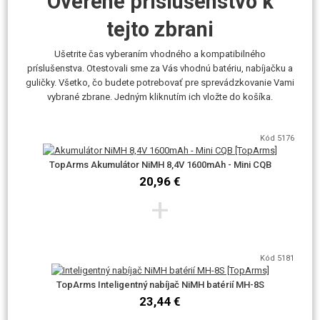
Overené príslušenstvo k
Avšak replika je kompatibilný aj so značkami Cyma, TopArms..apod.
Odporúčame akumulátory 8,4V, max 9,6V NiMH či 7,4V Li-pol.
tejto zbrani
Vhodným strelivom, vzhľadom k tomuto výkonu, sú guličky s
hmotnosťou 0,25g. Maximálne 0,28g.
Ušetrite čas vyberaním vhodného a kompatibilného
príslušenstva. Otestovali sme za Vás vhodnú batériu, nabíjačku a
guličky. Všetko, čo budete potrebovať pre sprevádzkovanie Vami
vybrané zbrane. Jedným kliknutím ich vložte do košíka.
Kód 5176
TopArms Akumulátor NiMH 8,4V 1600mAh - Mini CQB
20,96 €
AirsoftPro.cz je od roku 2018 výhradným dovozcom značky E&C pre
SR.
+
Zbraň zakúpenú od nás alebo od niektorého z našich obchodných
partnerov si môžete preveriť na adrese
www.airsoftpro.cz/cz/original-ec
.
Kód 5181
Každý kus má na lúčiku spúšte uvedený kód zbrane a svoje unikátne
TopArms Inteligentný nabíjač NiMH batérií MH-8S
sériové číslo. Môžete tak overiť, či vaše zbraň pochádza z oficiálnej
23,44 €
distribúcie AirsoftPro.cz.