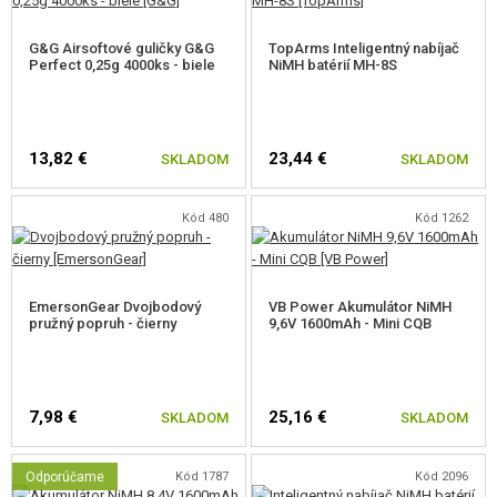
G&G Airsoftové guličky G&G
TopArms Inteligentný nabíjač
Perfect 0,25g 4000ks - biele
NiMH batérií MH-8S
13,82 €
23,44 €
SKLADOM
SKLADOM
Kód 480
Kód 1262
EmersonGear Dvojbodový
VB Power Akumulátor NiMH
pružný popruh - čierny
9,6V 1600mAh - Mini CQB
7,98 €
25,16 €
SKLADOM
SKLADOM
Odporúčame
Kód 1787
Kód 2096