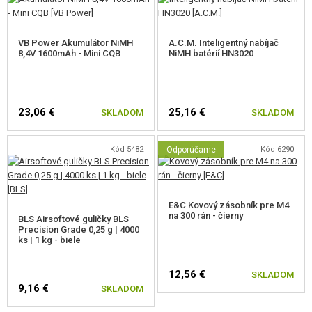
VB Power Akumulátor NiMH
A.C.M. Inteligentný nabíjač
8,4V 1600mAh - Mini CQB
NiMH batérií HN3020
23,06 €
25,16 €
SKLADOM
SKLADOM
Kód 5482
Odporúčame
Kód 6290
E&C Kovový zásobník pre M4
na 300 rán - čierny
BLS Airsoftové guličky BLS
Precision Grade 0,25 g | 4000
ks | 1 kg - biele
12,56 €
SKLADOM
9,16 €
SKLADOM