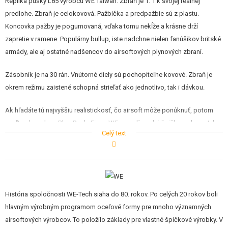
Replika pušky L85 výrobcu WE Taiwan. Zbraň je 1: 1 k svojej reálnej
predlohe. Zbraň je celokovová. Pažbička a predpažbie sú z plastu.
Koncovka pažby je pogumovaná, vďaka tomu nekĺže a krásne drží
zapretie v ramene. Populárny bullup, iste nadchne nielen fanúšikov britské
armády, ale aj ostatné nadšencov do airsoftových plynových zbraní.
Zásobník je na 30 rán. Vnútorné diely sú pochopiteľne kovové. Zbraň je
okrem režimu zaistené schopná strieľať ako jednotlivo, tak i dávkou.
Ak hľadáte tú najvyššiu realistickosť, čo airsoft môže ponúknuť, potom
zvoľte plynovku s BlowBack. Firma WE sa radí medzi špičku v obore. Ich
Celý text
zbrane so svojou konštrukciou blíži reálnym zbraniam. Majú podobný
spúšťový mechanizmus s úderníkom, kovový záver, vratné pružiny,
funkčné záchyt záveru, zásobník približne reálne kapacity. Majú reálnu
rozborku, reálny princíp naťahovanie záveru pred prvou ranou, čistí sa a
mažú. A HLAVNE pri streľbe reálne pohybujú záverom. Pri každom výstrele
História spoločnosti WE-Tech siaha do 80. rokov. Po celých 20 rokov boli
záver "kopne" dozadu a zvlášť v režime dávka je to pre strelca zážitok.
hlavným výrobným programom oceľové formy pre mnoho významných
airsoftových výrobcov. To položilo základy pre vlastné špičkové výrobky. V
Plynové zbrane pochopiteľne neprináša len samé superlatívy. Negatívom