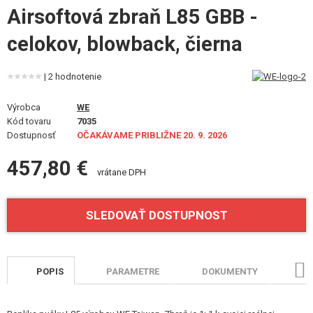
STAVEBNICE, MODELY
Airsoftová zbraň L85 GBB -
celokov, blowback, čierna
REKLAMNÉ PREDMETY
POŠKODENÝ, POUŽITÝ TOVAR
| 2 hodnotenie
NOVÝ TOVAR
Výrobca
WE
Kód tovaru
7035
Dostupnosť
OČAKÁVAME PRIBLIŽNE 20. 9. 2026
ZĽAVY, AKCIE
457,80 €
vrátane DPH
KONTAKT
SLEDOVAŤ DOSTUPNOST
POPIS
PARAMETRE
DOKUMENTY
HO