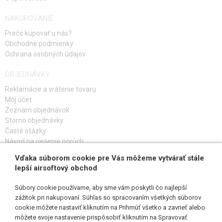
NAKUPOVANIE
Prečo kupovať u nás?
Obchodné podmienky
Ochrana osobných údajov
OBJEDNÁVKY
Reklamácie a vrátenie tovaru
Môj účet
Zoznam objednávok
Storno objednávky
Časté otázky
Návod na riešenie porúch
Vďaka súborom cookie pre Vás môžeme vytvárať stále
PRIHLÁS SA K ODBERU
lepší airsoftový obchod
Súbory cookie používame, aby sme vám poskytli čo najlepší
zážitok pri nakupovaní. Súhlas so spracovaním všetkých súborov
cookie môžete nastaviť kliknutím na Prihmúť všetko a zavrieť alebo
SLEDUJ NÁS
môžete svoje nastavenie prispôsobiť kliknutím na Spravovať