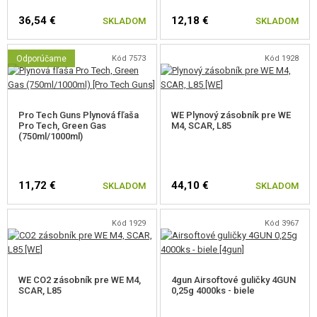
36,54 €
12,18 €
SKLADOM
SKLADOM
Odporúčame
Kód 7573
Kód 1928
Pro Tech Guns Plynová fľaša
WE Plynový zásobník pre WE
Pro Tech, Green Gas
M4, SCAR, L85
(750ml/1000ml)
11,72 €
44,10 €
SKLADOM
SKLADOM
Kód 1929
Kód 3967
WE CO2 zásobník pre WE M4,
4gun Airsoftové guličky 4GUN
SCAR, L85
0,25g 4000ks - biele