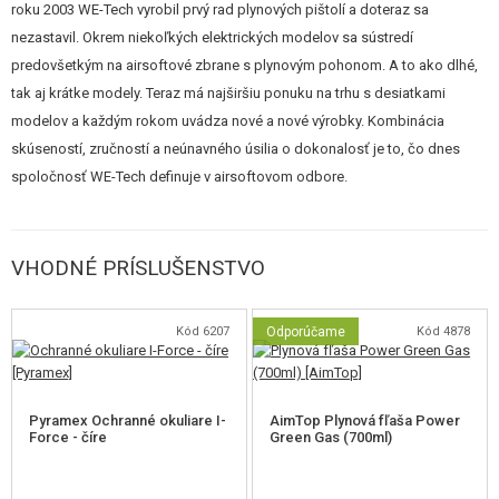
roku 2003 WE-Tech vyrobil prvý rad plynových pištolí a doteraz sa
je ťažšie nastavovanie HopUp systému ktorý ovplyvňuje expandujúcej
nezastavil. Okrem niekoľkých elektrických modelov sa sústredí
plyn, vyššia miera opotrebenia vnútorných dielov, alebo citlivosť na nízke
predovšetkým na airsoftové zbrane s plynovým pohonom. A to ako dlhé,
teploty (pracovné rozmedzí 15-25 ° C). Plynové zbrane nie sú pre
tak aj krátke modely. Teraz má najširšiu ponuku na trhu s desiatkami
rozmaznané majiteľa elektrických zbraní, ale pre špecifickú skupinu
modelov a každým rokom uvádza nové a nové výrobky. Kombinácia
hráčov, ktorí túžia posunúť realistickosť airsoftu na vyššiu úroveň.
skúseností, zručností a neúnavného úsilia o dokonalosť je to, čo dnes
spoločnosť WE-Tech definuje v airsoftovom odbore.
VHODNÉ PRÍSLUŠENSTVO
Kód 6207
Odporúčame
Kód 4878
Pyramex Ochranné okuliare I-
AimTop Plynová fľaša Power
Force - číre
Green Gas (700ml)