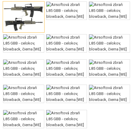
VÝSTROJ, UNIFORMY, PÚZDRA
MASKOVANIE, FARBY, PÁSKY
VYSIELAČKY, HEADSETY, KAMERY
DOPLNKY K ZBRANIAM, POPRUHY
NÁHRADNÉ DIELY ZBRANÍ, UPGRADE
SERVIS A ÚDRŽBA ZBRANÍ
SEBAOBRANA, VÝCVIK, NOŽE
TERČE, STRELNICE
OUTDOOR A BUSHCRAFT
JEDLO