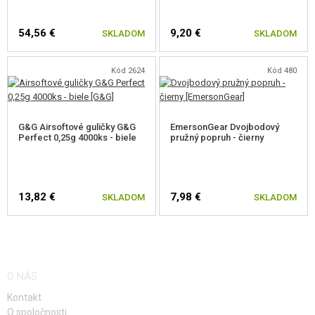
54,56 €
9,20 €
SKLADOM
SKLADOM
Kód 2624
Kód 480
G&G Airsoftové guličky G&G
EmersonGear Dvojbodový
Perfect 0,25g 4000ks - biele
pružný popruh - čierny
13,82 €
7,98 €
SKLADOM
SKLADOM
O NÁS
Kontakt
O spoločnosti