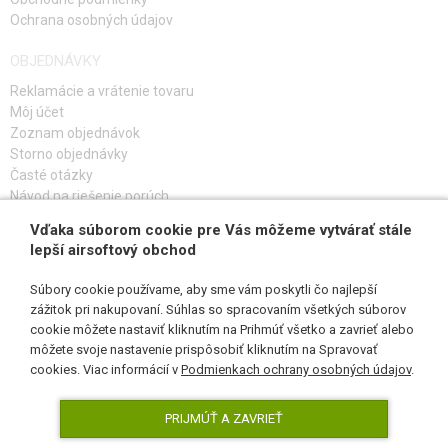
Ochrana osobných údajov
OBJEDNÁVKY
Reklamácie a vrátenie tovaru
Môj účet
Zoznam objednávok
Storno objednávky
Časté otázky
Návod na riešenie porúch
Vďaka súborom cookie pre Vás môžeme vytvárať stále
PRIHLÁS SA K ODBERU
lepší airsoftový obchod
Súbory cookie používame, aby sme vám poskytli čo najlepší
zážitok pri nakupovaní. Súhlas so spracovaním všetkých súborov
cookie môžete nastaviť kliknutím na Prihmúť všetko a zavrieť alebo
SLEDUJ NÁS
môžete svoje nastavenie prispôsobiť kliknutím na Spravovať
cookies. Viac informácií v
Podmienkach ochrany osobných údajov
.
PRIJMÚŤ A ZAVRIEŤ