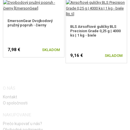
EmersonGear Dvojbodový
pružný popruh - čierny
BLS Airsoftové guličky BLS
Precision Grade 0,25 g | 4000
ks | 1 kg - biele
7,98 €
SKLADOM
9,16 €
SKLADOM
O NÁS
Kontakt
O spoločnosti
NAKUPOVANIE
Prečo kupovať u nás?
Obchodné podmienky