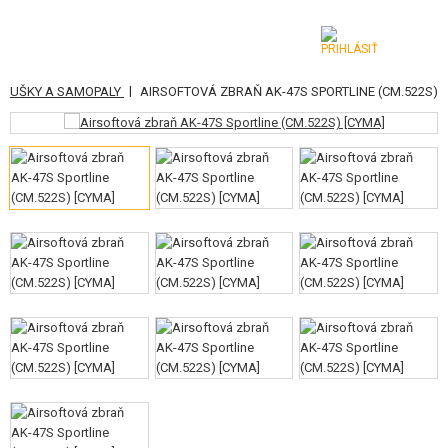
|
 PUŠKY A SAMOPALY
AIRSOFTOVÁ ZBRAŇ AK-47S SPORTLINE (CM.522S)
KATEGÓRIE
AIRSOFTOVÉ ZBRANE
VZDUCHOVÉ ZBRANE, PRAKY
GRANÁTOMETY, GRANÁTY
GULIČKY, PLYN
AKUMULÁTORY, NABÍJAČKY
ZÁSOBNÍKY, PLNIČKY
OKULIARE, MASKY