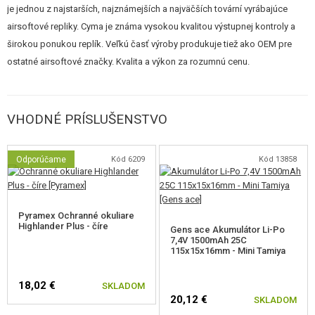
je jednou z najstarších, najznámejších a najväčších tovární vyrábajúce
komora s hlavnou) sú totožné s bežnými celokovovými modelmi. Diely sú
airsoftové repliky. Cyma je známa vysokou kvalitou výstupnej kontroly a
kompatibilné a spĺňajú štandard AEG.
širokou ponukou replík. Veľkú časť výroby produkuje tiež ako OEM pre
ostatné airsoftové značky. Kvalita a výkon za rozumnú cenu.
Bez zaujímavosti nie je ani výkon. Testované zbrane majú úsťovú rýchlosť
guličky
125 m/s (cca 410 FPS) s pružinou M120.
Teda mierne
nadpriemerný výkon. Je zrejmé, že zbraň nebude pri hre zaostávať a dá
VHODNÉ PRÍSLUŠENSTVO
strelci dostatočnú presnosť a dostrel. Odporúčame guľôčky s
hmotnosťou 0,25g. Ideálne kvalitné značky 4GUN, Guarder, AimTop,
Odporúčame
Kód 6209
Kód 13858
Madbull, G&G. Malý vzorku zadarmo v balení zbrane príliš neodporúčame
používať. Nedosahujú ideálne kvality.
Pyramex Ochranné okuliare
Highlander Plus - číre
Gens ace Akumulátor Li-Po
Podľa skúseností nášho servisu majú tieto zbrane nižšia poruchovosť,
7,4V 1500mAh 25C
115x15x16mm - Mini Tamiya
ako podobné lacné zbrane v plastovej prevedení (napr. D-boys). Napriek
tomu však pri zaobchádzaní nezabúdajte, že sa jedná o airsoftové model
18,02 €
SKLADOM
s telom z plastu a nie skutočná zbraň z ocele a zliatin.
20,12 €
SKLADOM