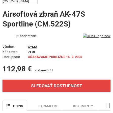
VÝSTROJ, UNIFORMY, PÚZDRA
Airsoftová zbraň AK-47S
MASKOVANIE, FARBY, PÁSKY
Sportline (CM.522S)
VYSIELAČKY, HEADSETY, KAMERY
| 2 hodnotenie
DOPLNKY K ZBRANIAM, POPRUHY
Výrobca
CYMA
NÁHRADNÉ DIELY ZBRANÍ, UPGRADE
Kód tovaru
7170
Dostupnosť
OČAKÁVAME PRIBLIŽNE 15. 9. 2026
SERVIS A ÚDRŽBA ZBRANÍ
112,98 €
vrátane DPH
SEBAOBRANA, VÝCVIK, NOŽE
TERČE, STRELNICE
SLEDOVAŤ DOSTUPNOST
OUTDOOR A BUSHCRAFT
JEDLO
POPIS
PARAMETRE
DOKUMENTY
HO