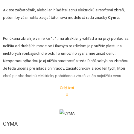
STAVEBNICE, MODELY
Ak ste začiatočník, alebo len hľadáte lacnú elektrickú airsoftovú zbraň,
REKLAMNÉ PREDMETY
potom by vás mohla zaujať táto nová modelová rada značky
Cyma.
POŠKODENÝ, POUŽITÝ TOVAR
Ponúkaná zbraň je v mierke 1: 1, má atraktívny vzhľad a na prvý pohľad sa
NOVÝ TOVAR
nelíšia od drahších modelov. Hlavným rozdielom je použitie plastu na
niektorých vonkajších dieloch. To umožnilo významne znížiť cenu.
ZĽAVY, AKCIE
Nespornou výhodou je aj nižšia hmotnosť a teda ľahší pohyb so zbraňou.
Je teda určená pre mladších hráčov, začiatočníkov, alebo len tých, ktorí
chcú plnohodnotnú elektricky poháňanou zbraň za čo najnižšiu cenu.
KONTAKT
Celý text
Plastové je telo, kryt záveru, zásobník, predpažbia, mieridlá, plynové
potrubie. Naopak kovové sú drobné diely, prepínač streľby, vonkajšie
hlaveň, sklopná pažba..apod.
CYMA
Vnútorné diely (teda kompletné kovový mechabox s motorčekom a