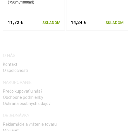
(750ml/1000ml)
11,72 €
14,24 €
SKLADOM
SKLADOM
O NÁS
Kontakt
O spoločnosti
NAKUPOVANIE
Prečo kupovať u nás?
Obchodné podmienky
Ochrana osobných údajov
OBJEDNÁVKY
Reklamácie a vrátenie tovaru
Môj účet