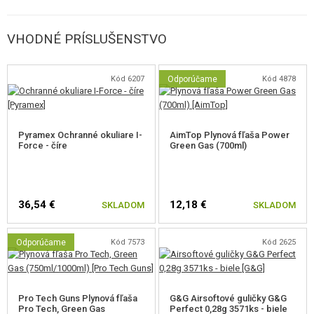
realistickosť airsoftu na vyššiu úroveň.
VHODNÉ PRÍSLUŠENSTVO
Niekoľko tipov na prevádzku z našich skúseností:
Dbajte na to, aby boli vnútorné kovové pohyblivé diely namazané
Kód 6207
Odporúčame
Kód 4878
silikónovým olejom. Pravidelne je striekajte.
Robte prestávky medzi zásobníkmi. Vychladnutý vnútorný
mechanizmus sa musí späť po ochladení plynom zase prehriať. To je
napokon bežné pravidlo pri plynových zbraní.
Pyramex Ochranné okuliare I-
AimTop Plynová fľaša Power
premažte aj vypúšťací ventil zásobníka, aby bol jeho zdvih hladký.
Force - číre
Green Gas (700ml)
36,54 €
12,18 €
SKLADOM
SKLADOM
Odporúčame
Kód 7573
Kód 2625
Pro Tech Guns Plynová fľaša
G&G Airsoftové guličky G&G
Pro Tech, Green Gas
Perfect 0,28g 3571ks - biele