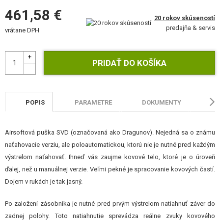
STAVEBNICE, MODELY
461,58 €
20 rokov skúseností
predajňa & servis
REKLAMNÉ PREDMETY
vrátane DPH
POŠKODENÝ, POUŽITÝ TOVAR
NOVÝ TOVAR
ZĽAVY, AKCIE
POPIS
PARAMETRE
DOKUMENTY
HO
KONTAKT
Airsoftová puška SVD (označovaná ako Dragunov). Nejedná sa o známu
naťahovacie verziu, ale poloautomatickou, ktorú nie je nutné pred každým
výstrelom naťahovať. Ihneď vás zaujme kovové telo, ktoré je o úroveň
ďalej, než u manuálnej verzie. Veľmi pekné je spracovanie kovových častí.
Dojem v rukách je tak jasný.
Po založení zásobníka je nutné pred prvým výstrelom natiahnuť záver do
zadnej polohy. Toto natiahnutie sprevádza reálne zvuky kovového