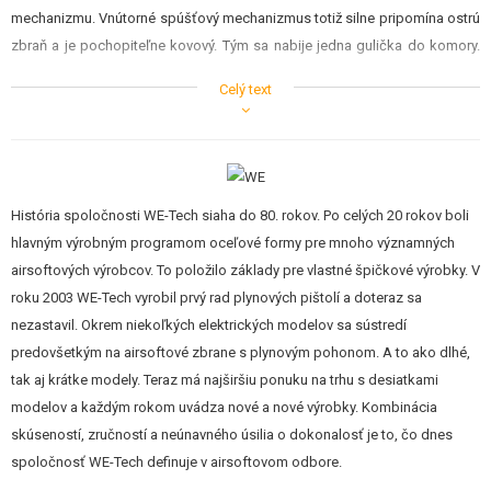
mechanizmu. Vnútorné spúšťový mechanizmus totiž silne pripomína ostrú
zbraň a je pochopiteľne kovový. Tým sa nabije jedna gulička do komory.
Pri výstrele dôjde okrem samotného vystrelenie guličky k prudkému
Celý text
hodenie záveru dozadu a späť. Toto "kopnutie" je v prípade tejto zbrane
pomerne silné, a dáva tak strelci jedinečný zážitok zo streľby. Takto zbraň
pracuje do vystrieľanie celého zásobníka, kedy sa záver zasekne v zadnej
polohe a signalizuje tak prázdny zásobník.
História spoločnosti WE-Tech siaha do 80. rokov. Po celých 20 rokov boli
Nespornou výhodou je, že zbraň využíva hlavne a HopUp gumičky ako
hlavným výrobným programom oceľové formy pre mnoho významných
ostatné plynovky od WE. Je teda možné zbraň vylepšovať. Výkon zbrane
airsoftových výrobcov. To položilo základy pre vlastné špičkové výrobky. V
je cca 127 m/s, a to pomerne stabilných. Závisí na vonkajšej teplote a
roku 2003 WE-Tech vyrobil prvý rad plynových pištolí a doteraz sa
kusu zbrane. Zásobník pojme plynu dostatok, aby na jedno naplnenie
nezastavil. Okrem niekoľkých elektrických modelov sa sústredí
vystrieľal 2 zásobníky guľôčok.
predovšetkým na airsoftové zbrane s plynovým pohonom. A to ako dlhé,
tak aj krátke modely. Teraz má najširšiu ponuku na trhu s desiatkami
Plynové zbrane pochopiteľne neprináša len samé superlatívy. Negatívom
modelov a každým rokom uvádza nové a nové výrobky. Kombinácia
je citlivosť na nízke teploty (pracovné rozmedzí 15-25 ° C) a nutost
skúseností, zručností a neúnavného úsilia o dokonalosť je to, čo dnes
starostlivé údržby. Plynové zbrane nie sú pre rozmaznané majiteľa
spoločnosť WE-Tech definuje v airsoftovom odbore.
elektrických zbraní, ale pre špecifickú skupinu hráčov, ktorí túžia posunúť