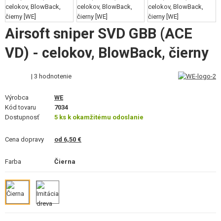
VÝSTROJ, UNIFORMY, PÚZDRA
MASKOVANIE, FARBY, PÁSKY
Airsoft sniper SVD GBB (ACE
VD) - celokov, BlowBack, čierny
VYSIELAČKY, HEADSETY, KAMERY
DOPLNKY K ZBRANIAM, POPRUHY
| 3 hodnotenie
NÁHRADNÉ DIELY ZBRANÍ, UPGRADE
Výrobca
WE
Kód tovaru
7034
SERVIS A ÚDRŽBA ZBRANÍ
Dostupnosť
5 ks k okamžitému odoslanie
SEBAOBRANA, VÝCVIK, NOŽE
Cena dopravy
od 6,50 €
TERČE, STRELNICE
Farba
Čierna
OUTDOOR A BUSHCRAFT
JEDLO