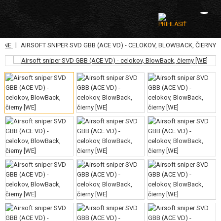
|
RANE
AIRSOFT SNIPER SVD GBB (ACE VD) - CELOKOV, BLOWBACK, ČIERNY
KATEGÓRIE
AIRSOFTOVÉ ZBRANE
VZDUCHOVÉ ZBRANE, PRAKY
GRANÁTOMETY, GRANÁTY
GULIČKY, PLYN
AKUMULÁTORY, NABÍJAČKY
ZÁSOBNÍKY, PLNIČKY
OKULIARE, MASKY