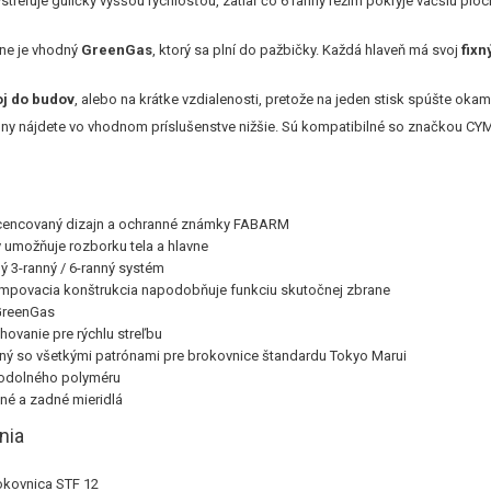
streľuje guličky vyššou rýchlosťou, zatiaľ čo 6 ranný režim pokryje väčšiu ploch
ne je vhodný
GreenGas
, ktorý sa plní do pažbičky. Každá hlaveň má svoj
fix
oj do budov
, alebo na krátke vzdialenosti, pretože na jeden stisk spúšte okamžit
ny nájdete vo vhodnom príslušenstve nižšie. Sú kompatibilné so značkou CY
licencovaný dizajn a ochranné známky FABARM
 umožňuje rozborku tela a hlavne
ý 3-ranný / 6-ranný systém
mpovacia konštrukcia napodobňuje funkciu skutočnej zbrane
GreenGas
hovanie pre rýchlu streľbu
ný so všetkými patrónami pre brokovnice štandardu Tokyo Marui
 odolného polyméru
né a zadné mieridlá
nia
okovnica STF 12