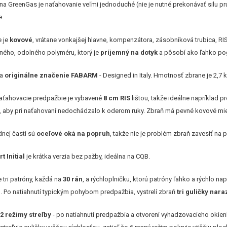
 GreenGas je naťahovanie veľmi jednoduché (nie je nutné prekonávať silu pruži
e.
e je
kovové
, vrátane vonkajšej hlavne, kompenzátora, zásobníková trubica, RIS
ného, odolného polyméru, ktorý je
príjemný na dotyk
a pôsobí ako ľahko p
 a
originálne značenie FABARM
- Designed in Italy. Hmotnosť zbrane je 2,7 k
aťahovacie predpažbie je vybavené
8 cm RIS
lištou, takže ideálne napríklad pre
u, aby pri naťahovaní nedochádzalo k oderom ruky. Zbraň má pevné kovové mie
dnej časti sú
oceľové oká na popruh
, takže nie je problém zbraň zavesiť na 
t Initial
je krátka verzia bez pažby, ideálna na CQB.
e tri patróny, každá na
30 rán
, a rýchloplničku, ktorú patróny ľahko a rýchlo na
). Po natiahnutí typickým pohybom predpažbia, vystrelí zbraň
tri guličky nara
á
2 režimy streľby
- po natiahnutí predpažbia a otvorení vyhadzovacieho okie