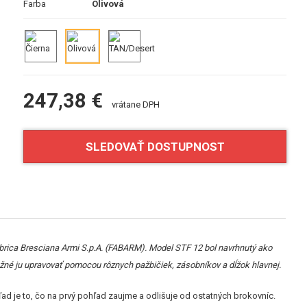
Farba
Olivová
247,38 €
vrátane DPH
SLEDOVAŤ DOSTUPNOST
rica Bresciana Armi S.p.A. (FABARM). Model STF 12 bol navrhnutý ako
é ju upravovať pomocou rôznych pažbičiek, zásobníkov a dĺžok hlavnej.
d je to, čo na prvý pohľad zaujme a odlišuje od ostatných brokovníc.