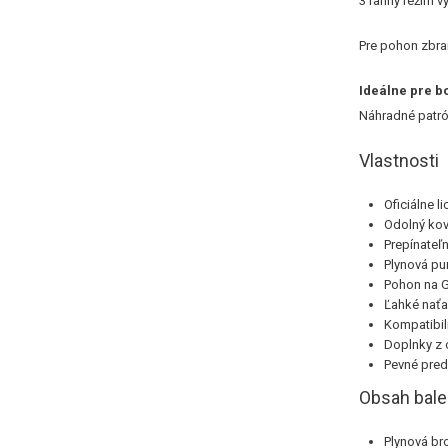
3 ranný režim vy
Pre pohon zbra
Ideálne pre b
Náhradné patró
Vlastnosti
Oficiálne 
Odolný kov
Prepínateľn
Plynová pu
Pohon na 
Ľahké naťa
Kompatibil
Doplnky z
Pevné pred
Obsah bale
Plynová br