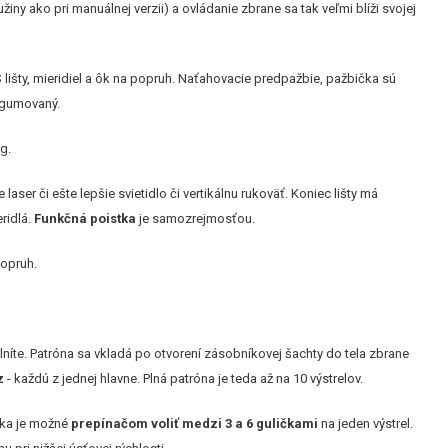
ny ako pri manuálnej verzii) a ovládanie zbrane sa tak veľmi blíži svojej
 lišty, mieridiel a ôk na popruh. Naťahovacie predpažbie, pažbička sú
ogumovaný.
g.
 laser či ešte lepšie svietidlo či vertikálnu rukoväť. Koniec lišty má
ridlá.
Funkčná poistka
je samozrejmosťou.
popruh.
plníte. Patróna sa vkladá po otvorení zásobníkovej šachty do tela zbrane
z
- každú z jednej hlavne. Plná patróna je teda až na 10 výstrelov.
nka je možné
prepínačom voliť medzi 3 a 6 guličkami
na jeden výstrel.