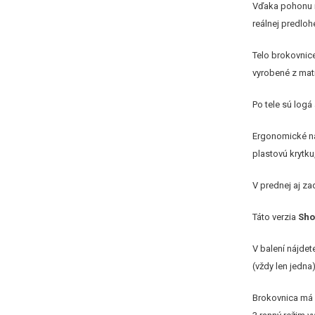
Vďaka pohonu na
reálnej predloh
Telo brokovnic
vyrobené z mat
Po tele sú logá
Ergonomické n
plastovú krytk
V prednej aj za
Táto verzia
Shor
V balení nájdet
(vždy len jedna
Brokovnica m