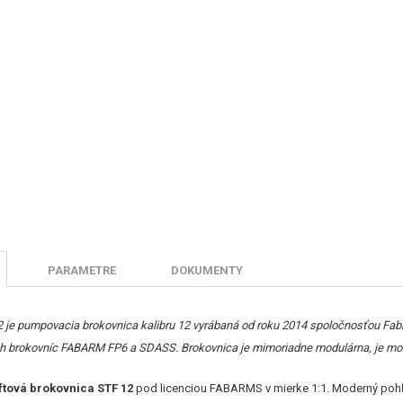
PARAMETRE
DOKUMENTY
je pumpovacia brokovnica kalibru 12 vyrábaná od roku 2014 spoločnosťou Fabb
ch brokovníc FABARM FP6 a SDASS. Brokovnica je mimoriadne modulárna, je možn
ftová brokovnica STF 12
pod licenciou FABARMS v mierke 1:1. Moderný pohľa