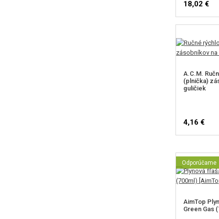
18,02 €
A.C.M. Ručn
(plnička) z
guličiek
4,16 €
Odporúčame
AimTop Plyn
Green Gas (