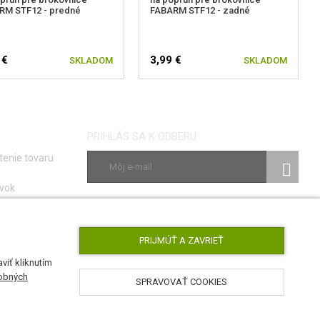
RM STF12 - predné
FABARM STF12 - zadné
 €
3,99 €
SKLADOM
SKLADOM
PRIHLÁS SA K ODBERU
tenie tovaru
vok
ky
SLEDUJ NÁS
e porúch
PRIJMÚŤ A ZAVRIEŤ
viť kliknutím
obných
SPRAVOVAŤ COOKIES
AirsoftPro.sk © 2026