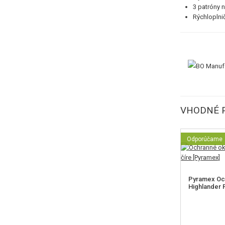
3 patróny n
Rýchloplni
VHODNÉ 
Odporúčame
Pyramex Och
Highlander P