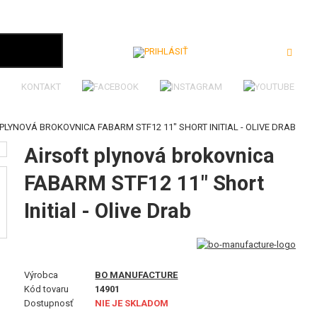
Prihlásiť
KONTAKT
PLYNOVÁ BROKOVNICA FABARM STF12 11" SHORT INITIAL - OLIVE DRAB
Airsoft plynová brokovnica
FABARM STF12 11" Short
Initial - Olive Drab
Výrobca
BO MANUFACTURE
Kód tovaru
14901
Dostupnosť
NIE JE SKLADOM