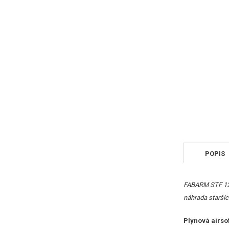
POPIS
FABARM STF 12 
náhrada starší
Plynová airso