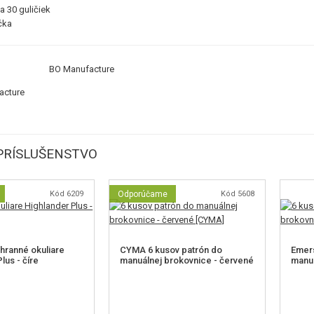
a 30 guličiek
čka
BO Manufacture
PRÍSLUŠENSTVO
Kód 6209
Odporúčame
Kód 5608
ranné okuliare
CYMA 6 kusov patrón do
Emers
lus - číre
manuálnej brokovnice - červené
manuá