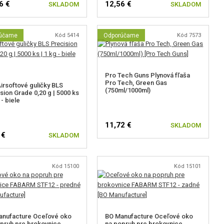
6 €
12,56 €
SKLADOM
SKLADOM
účame
Kód 5414
Odporúčame
Kód 7573
Pro Tech Guns Plynová fľaša
Pro Tech, Green Gas
irsoftové guličky BLS
(750ml/1000ml)
sion Grade 0,20 g | 5000 ks
 - biele
11,72 €
SKLADOM
 €
SKLADOM
Kód 15100
Kód 15101
anufacture Oceľové oko
BO Manufacture Oceľové oko
pruh pre brokovnice
na popruh pre brokovnice