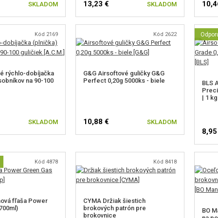
13,23 €
10,4
SKLADOM
SKLADOM
Kód 2169
Kód 2622
Odpor
é rýchlo-dobíjačka
G&G Airsoftové guličky G&G
ásobníkov na 90-100
Perfect 0,20g 5000ks - biele
BLS A
Preci
| 1 kg
10,88 €
SKLADOM
SKLADOM
8,95
Kód 4878
Kód 8418
ová fľaša Power
CYMA Držiak šiestich
700ml)
brokových patrón pre
BO M
brokovnice
na po