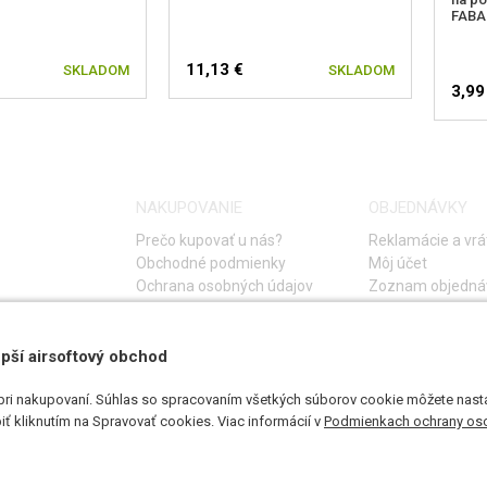
FABA
11,13 €
SKLADOM
SKLADOM
3,99
NAKUPOVANIE
OBJEDNÁVKY
Prečo kupovať u nás?
Reklamácie a vrá
Obchodné podmienky
Môj účet
Ochrana osobných údajov
Zoznam objedná
Storno objednáv
Časté otázky
Návod na riešeni
pší airsoftový obchod
pri nakupovaní. Súhlas so spracovaním všetkých súborov cookie môžete nasta
ť kliknutím na Spravovať cookies. Viac informácií v
Podmienkach ochrany os