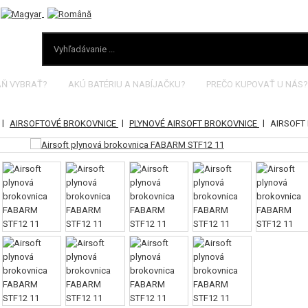
AŇ VYBRAŤ?
AKÚ BATÉRIU A NABÍJAČKU?
PREČO KUPOVAŤ U NÁS?
|
|
|
AIRSOFTOVÉ BROKOVNICE
PLYNOVÉ AIRSOFT BROKOVNICE
AIRSOFT 