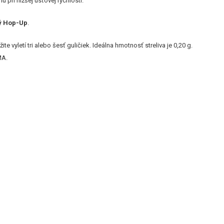
u pri nižšej úsťovej rýchlosti.
ný Hop-Up
.
e vyletí tri alebo šesť guličiek. Ideálna hmotnosť streliva je 0,20 g.
MA.