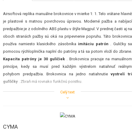
STAVEBNICE, MODELY
Airsoftová replika manuálne brokovnice v mierke 1: 1. Telo vrátane hlavně
REKLAMNÉ PREDMETY
je plastové s matnou povrchovou úpravou. Moderné pažba a nabíjací
predpažbie je z odolného ABS plastu v štýle Magpul. V prednej časti aj na
POŠKODENÝ, POUŽITÝ TOVAR
oboch stranách pažby sú oká na pripevnenie popruhu. Táto brokovnica
používa namiesto klasického zásobníka
imitáciu patrón
. Guličky sa
NOVÝ TOVAR
pomocou rýchloplnička naplní do patróny a tá sa potom vloží do zbrane.
Kapacita patróny je 30 guličiek
. Brokovnica pracuje na manuálnom
ZĽAVY, AKCIE
princípe, kedy sa musí pred každým výstrelom natiahnuť reálnym
pohybom predpažbia. Brokovnica na jedno natiahnutie
vystrelí tri
KONTAKT
guľôčky
. Zbraň má rovnako funkčnú poistku.
Celý text
brokovnice natiahnu aj staršie deti. Výkon uvádzaný výrobcom je okolo
90tich metrov za sekundu, ale pri našom meraní sme u niektorých kusov
namerali až 105 m/s. Vnútri brokovnice sú tri samostatné piesty a vojne.
Každá z troch hlavné má svoju komoru s fixne nastaveným HopUp
CYMA
zariadením. Nemožno ho teda regulovať a zákazník si musí vyskúšať aká