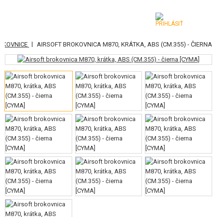
|
OKOVNICE
AIRSOFT BROKOVNICA M870, KRÁTKA, ABS (CM.355) - ČIERNA
KATEGÓRIE
AIRSOFTOVÉ ZBRANE
VZDUCHOVÉ ZBRANE, PRAKY
GRANÁTOMETY, GRANÁTY
GULIČKY, PLYN
AKUMULÁTORY, NABÍJAČKY
ZÁSOBNÍKY, PLNIČKY
OKULIARE, MASKY