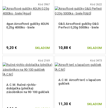
Kód 3967
Kód 2622
4gun Airsoftové guličky 4GUN
G&G Airsoftové guličky G&G
0,25g 4000ks - biele
Perfect 0,20g 5000ks - biele
9,20 €
10,88 €
SKLADOM
SKLADOM
Kód 2169
Kód 3473
A.C.M. Airsoft terč s lapačom
guličiek
A.C.M. Ručné rýchlo-
dobíjačka (plnička)
zásobníkov na 90-100 guličiek
11,30 €
SKLADOM