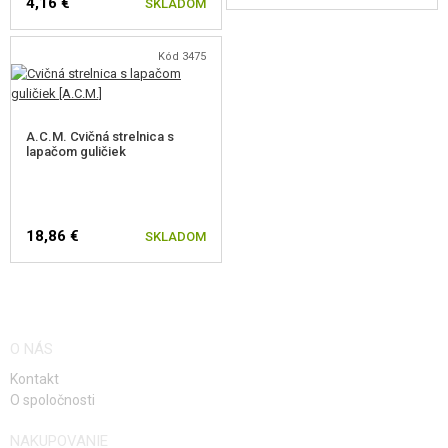
4,16 €
SKLADOM
Kód 3475
A.C.M. Cvičná strelnica s
lapačom guličiek
18,86 €
SKLADOM
O NÁS
Kontakt
O spoločnosti
NAKUPOVANIE