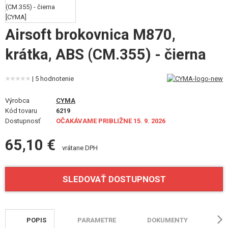
VÝSTROJ, UNIFORMY, PÚZDRA
MASKOVANIE, FARBY, PÁSKY
Airsoft brokovnica M870,
krátka, ABS (CM.355) - čierna
VYSIELAČKY, HEADSETY, KAMERY
DOPLNKY K ZBRANIAM, POPRUHY
| 5 hodnotenie
NÁHRADNÉ DIELY ZBRANÍ, UPGRADE
Výrobca
CYMA
Kód tovaru
6219
SERVIS A ÚDRŽBA ZBRANÍ
Dostupnosť
OČAKÁVAME PRIBLIŽNE 15. 9. 2026
65,10 €
SEBAOBRANA, VÝCVIK, NOŽE
vrátane DPH
TERČE, STRELNICE
SLEDOVAŤ DOSTUPNOST
OUTDOOR A BUSHCRAFT
JEDLO
POPIS
PARAMETRE
DOKUMENTY
HO