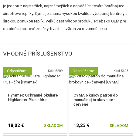
hmotnosť guličiek mu bude najlepšie vyhovovať. Ľahšie guličky budú viac
je jednou z najstarších, najznámejších a najväčších tovární vyrábajúce
v lete nadnášať, ale poletí vzduchom rýchlejšie. Na krátku vzdialenosť (do
airsoftové repliky. Cyma je známa vysokou kvalitou výstupnej kontroly a
budov) by sme teda odporúčali lacnejšie, ľahšie a teda rýchlejší guľôčky
širokou ponukou replík. Veľkú časť výroby produkuje tiež ako OEM pre
0,20-0,23g. Pre presnejšiu streľbu na väčšiu vzdialenosť potom guličky
ostatné airsoftové značky. Kvalita a výkon za rozumnú cenu.
0,25g.
VHODNÉ PRÍSLUŠENSTVO
Manuálná brokovnice, je štýlová, neokukaná zbraň so slušným výkonom.
Okrem občasného vyčistenie hlavne priloženým vyterák nepotrebuje
Odporúčame
Kód 6209
Odporúčame
Kód 5608
zvláštnu údržbu. Nie je nutné plniť plynom, alebo nabíjať akumulátor.V
balení nájdete okrem zbrane rychlo plničku, vytierak hlavne a
jednu
imitáciu patróny slúžiace ako zásobník. Ďalšie patróny možno zakúpiť ako
príslušenstvo v našom eshope.
Pyramex Ochranné okuliare
CYMA 6 kusov patrón do
Highlander Plus - číre
manuálnej brokovnice -
červené
V ponuke máme tiež celokovové brokovnice, kde sú zvyčajne v balení tri
patróny. Ukážku takejto celokovové brokovnice (konkrétne model
18,02 €
13,23 €
SKLADOM
SKLADOM
CM.355M) nájdete na tomto videu.