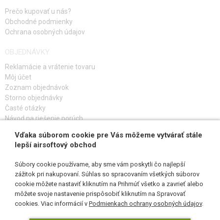
Prečo kupovať u nás?
Obchodné podmienky
Ochrana osobných údajov
OBJEDNÁVKY
Reklamácie a vrátenie tovaru
Môj účet
Zoznam objednávok
Storno objednávky
Časté otázky
Návod na riešenie porúch
Vďaka súborom cookie pre Vás môžeme vytvárať stále
PRIHLÁS SA K ODBERU
lepší airsoftový obchod
Súbory cookie používame, aby sme vám poskytli čo najlepší
zážitok pri nakupovaní. Súhlas so spracovaním všetkých súborov
cookie môžete nastaviť kliknutím na Prihmúť všetko a zavrieť alebo
SLEDUJ NÁS
môžete svoje nastavenie prispôsobiť kliknutím na Spravovať
cookies. Viac informácií v
Podmienkach ochrany osobných údajov
.