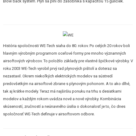
Blow back systém. Plyn sa plní do zásobníka s kapacitou 15 guličiek.
STAVEBNICE, MODELY
REKLAMNÉ PREDMETY
POŠKODENÝ, POUŽITÝ TOVAR
História spoločnosti WE-Tech siaha do 80. rokov. Po celých 20 rokov boli
NOVÝ TOVAR
hlavným výrobným programom oceľové formy pre mnoho významných
airsoftových výrobcov. To položilo základy pre vlastné špičkové výrobky. V
ZĽAVY, AKCIE
roku 2003 WE-Tech vyrobil prvý rad plynových pištolí a doteraz sa
nezastavil. Okrem niekoľkých elektrických modelov sa sústredí
KONTAKT
predovšetkým na airsoftové zbrane s plynovým pohonom. A to ako dlhé,
tak aj krátke modely. Teraz má najširšiu ponuku na trhu s desiatkami
modelov a každým rokom uvádza nové a nové výrobky. Kombinácia
skúseností, zručností a neúnavného úsilia o dokonalosť je to, čo dnes
spoločnosť WE-Tech definuje v airsoftovom odbore.