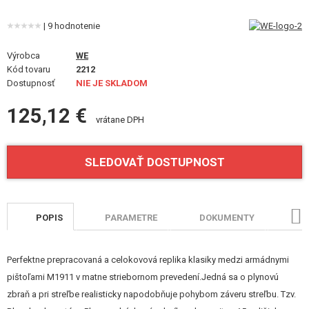
VÝSTROJ, UNIFORMY, PÚZDRA
| 9 hodnotenie
MASKOVANIE, FARBY, PÁSKY
Výrobca
WE
Kód tovaru
VYSIELAČKY, HEADSETY, KAMERY
2212
Dostupnosť
NIE JE SKLADOM
DOPLNKY K ZBRANIAM, POPRUHY
125,12 €
vrátane DPH
NÁHRADNÉ DIELY ZBRANÍ, UPGRADE
SLEDOVAŤ DOSTUPNOST
SERVIS A ÚDRŽBA ZBRANÍ
SEBAOBRANA, VÝCVIK, NOŽE
POPIS
PARAMETRE
DOKUMENTY
HO
TERČE, STRELNICE
OUTDOOR A BUSHCRAFT
Perfektne prepracovaná a celokovová replika klasiky medzi armádnymi
pištoľami M1911 v matne striebornom prevedení.Jedná sa o plynovú
JEDLO
zbraň a pri streľbe realisticky napodobňuje pohybom záveru streľbu. Tzv.