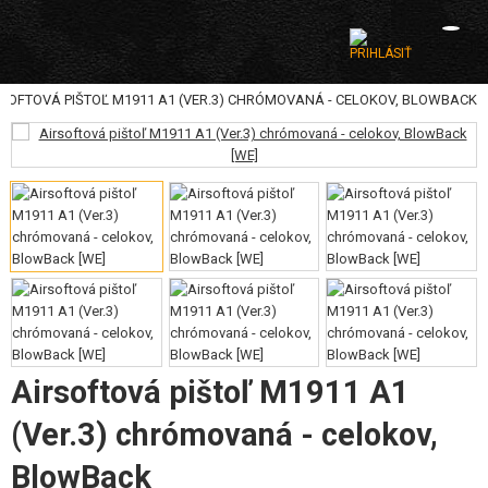
RSOFTOVÁ PIŠTOĽ M1911 A1 (VER.3) CHRÓMOVANÁ - CELOKOV, BLOWBACK
KATEGÓRIE
AIRSOFTOVÉ ZBRANE
VZDUCHOVÉ ZBRANE, PRAKY
GRANÁTOMETY, GRANÁTY
GULIČKY, PLYN
AKUMULÁTORY, NABÍJAČKY
Airsoftová pištoľ M1911 A1
ZÁSOBNÍKY, PLNIČKY
(Ver.3) chrómovaná - celokov,
OKULIARE, MASKY
BlowBack