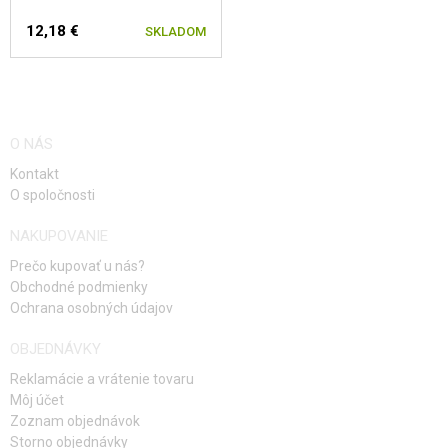
12,18 €
SKLADOM
O NÁS
Kontakt
O spoločnosti
NAKUPOVANIE
Prečo kupovať u nás?
Obchodné podmienky
Ochrana osobných údajov
OBJEDNÁVKY
Reklamácie a vrátenie tovaru
Môj účet
Zoznam objednávok
Storno objednávky