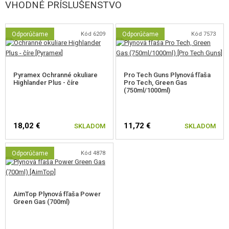
VHODNÉ PRÍSLUŠENSTVO
Odporúčame
Kód 6209
Odporúčame
Kód 7573
Pyramex Ochranné okuliare
Pro Tech Guns Plynová fľaša
Highlander Plus - číre
Pro Tech, Green Gas
(750ml/1000ml)
18,02 €
11,72 €
SKLADOM
SKLADOM
Odporúčame
Kód 4878
AimTop Plynová fľaša Power
Green Gas (700ml)