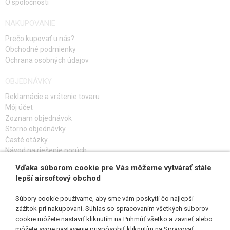
O spoločnosti
NAKUPOVANIE
Prečo kupovať u nás?
Obchodné podmienky
Ochrana osobných údajov
OBJEDNÁVKY
Reklamácie a vrátenie tovaru
Môj účet
Zoznam objednávok
Storno objednávky
Časté otázky
Návod na riešenie porúch
Vďaka súborom cookie pre Vás môžeme vytvárať stále
PRIHLÁS SA K ODBERU
lepší airsoftový obchod
Súbory cookie používame, aby sme vám poskytli čo najlepší
zážitok pri nakupovaní. Súhlas so spracovaním všetkých súborov
cookie môžete nastaviť kliknutím na Prihmúť všetko a zavrieť alebo
SLEDUJ NÁS
môžete svoje nastavenie prispôsobiť kliknutím na Spravovať