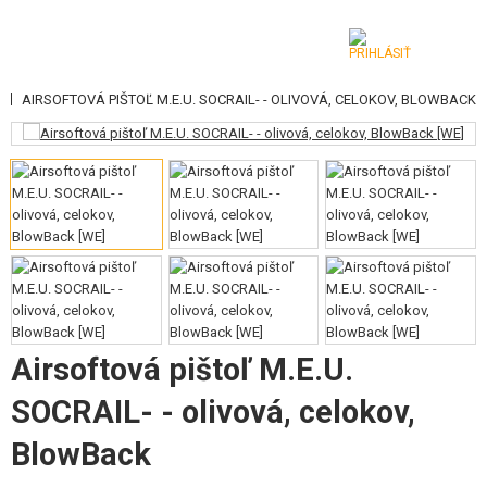
|
E
AIRSOFTOVÁ PIŠTOĽ M.E.U. SOCRAIL- - OLIVOVÁ, CELOKOV, BLOWBACK
KATEGÓRIE
AIRSOFTOVÉ ZBRANE
VZDUCHOVÉ ZBRANE, PRAKY
GRANÁTOMETY, GRANÁTY
GULIČKY, PLYN
AKUMULÁTORY, NABÍJAČKY
Airsoftová pištoľ M.E.U.
ZÁSOBNÍKY, PLNIČKY
SOCRAIL- - olivová, celokov,
BlowBack
OKULIARE, MASKY