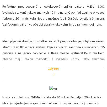
STAVEBNICE, MODELY
Perfektne prepracovaná a celokovová replika pištole M.E.U. SOC.
Vychádza z konštrukcie známych 1911 a na prvý pohľad zaujme olivovou
REKLAMNÉ PREDMETY
farbou a 20mm ris koľajnicou s možnosťou inštalácie svietidla či lasera.
Vzhľadom k váhe 1kg pôsobí zbraň v ruke veľmi impozantnom dojmom.
POŠKODENÝ, POUŽITÝ TOVAR
NOVÝ TOVAR
Ide o plynovú zbraň a pri streľbe realisticky napodobňuje pohybom záveru
streľbu. Tzv. Blow back systém. Plyn sa plní do zásobníka s kapacitou 15
ZĽAVY, AKCIE
guličiek a na jedno naplnenie z fľaše možno vystrieľať15-30 rán.Tieto
zbrane majú reálnu rozborku a vyžadujú údržbu ako skutočné
KONTAKT
zbrane.Jedná sa o nejrealističnětší airsoftové repliky na trhu, pretože sa
Celý text
vhľadom, hmotnosťou, funkcií a konštrukcií približujú svojim reálnym
predlohám.
História spoločnosti WE-Tech siaha do 80. rokov. Po celých 20 rokov boli
hlavným výrobným programom oceľové formy pre mnoho významných