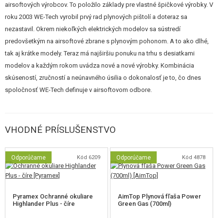
airsoftových výrobcov. To položilo základy pre vlastné špičkové výrobky. V
roku 2003 WE-Tech vyrobil prvý rad plynových pištolí a doteraz sa
nezastavil. Okrem niekoľkých elektrických modelov sa sústredí
predovšetkým na airsoftové zbrane s plynovým pohonom. A to ako dlhé,
tak aj krátke modely. Teraz má najširšiu ponuku na trhu s desiatkami
modelov a každým rokom uvádza nové a nové výrobky. Kombinácia
skúseností, zručností a neúnavného úsilia o dokonalosť je to, čo dnes
spoločnosť WE-Tech definuje v airsoftovom odbore.
VHODNÉ PRÍSLUŠENSTVO
Odporúčame
Kód 6209
Odporúčame
Kód 4878
Pyramex Ochranné okuliare
AimTop Plynová fľaša Power
Highlander Plus - číre
Green Gas (700ml)