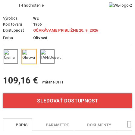
VÝSTROJ, UNIFORMY, PÚZDRA
| 4 hodnotenie
MASKOVANIE, FARBY, PÁSKY
Výrobca
WE
Kód tovaru
1956
Dostupnosť
VYSIELAČKY, HEADSETY, KAMERY
OČAKÁVAME PRIBLIŽNE 20. 9. 2026
Farba
Olivová
DOPLNKY K ZBRANIAM, POPRUHY
NÁHRADNÉ DIELY ZBRANÍ, UPGRADE
SERVIS A ÚDRŽBA ZBRANÍ
109,16 €
vrátane DPH
SEBAOBRANA, VÝCVIK, NOŽE
TERČE, STRELNICE
SLEDOVAŤ DOSTUPNOST
OUTDOOR A BUSHCRAFT
POPIS
PARAMETRE
DOKUMENTY
HO
JEDLO