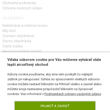
Obchodné podmienky
Ochrana osobných údajov
OBJEDNÁVKY
Reklamácie a vrátenie tovaru
Môj účet
Zoznam objednávok
Storno objednávky
Časté otázky
Návod na riešenie porúch
Vďaka súborom cookie pre Vás môžeme vytvárať stále
PRIHLÁS SA K ODBERU
lepší airsoftový obchod
Súbory cookie používame, aby sme vám poskytli čo najlepší
zážitok pri nakupovaní. Súhlas so spracovaním všetkých súborov
cookie môžete nastaviť kliknutím na Prihmúť všetko a zavrieť alebo
SLEDUJ NÁS
môžete svoje nastavenie prispôsobiť kliknutím na Spravovať
cookies. Viac informácií v
Podmienkach ochrany osobných údajov
.
PRIJMÚŤ A ZAVRIEŤ