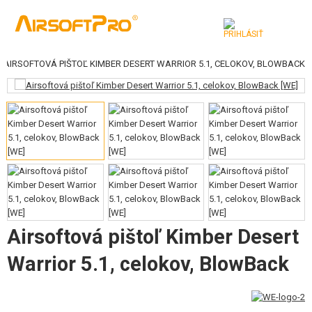
AIRSOFTOVÁ PIŠTOĽ KIMBER DESERT WARRIOR 5.1, CELOKOV, BLOWBACK
KATEGÓRIE
AIRSOFTOVÉ ZBRANE
VZDUCHOVÉ ZBRANE, PRAKY
GRANÁTOMETY, GRANÁTY
GULIČKY, PLYN
AKUMULÁTORY, NABÍJAČKY
Airsoftová pištoľ Kimber Desert
ZÁSOBNÍKY, PLNIČKY
Warrior 5.1, celokov, BlowBack
OKULIARE, MASKY