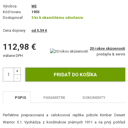
VÝSTROJ, UNIFORMY, PÚZDRA
Výrobca
WE
Kód tovaru
1955
MASKOVANIE, FARBY, PÁSKY
Dostupnosť
3 ks k okamžitému odoslanie
VYSIELAČKY, HEADSETY, KAMERY
Cena dopravy
od 5,59 €
DOPLNKY K ZBRANIAM, POPRUHY
112,98 €
20 rokov skúseností
predajňa & servis
NÁHRADNÉ DIELY ZBRANÍ, UPGRADE
vrátane DPH
SERVIS A ÚDRŽBA ZBRANÍ
SEBAOBRANA, VÝCVIK, NOŽE
TERČE, STRELNICE
POPIS
PARAMETRE
DOKUMENTY
OUTDOOR A BUSHCRAFT
Perfektne prepracovaná a celokovová replika pištole Kimber Desert
JEDLO
Warrior 5.1. Vychádza z konštrukcie známych 1911 a na prvý pohľad