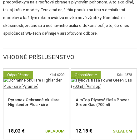
predovšetkým na airsoftové zbrane s plynovým pohonom. A to ako dlhé,
tak aj krátke modely. Teraz má najširšiu ponuku na trhu s desiatkami
modelov a každým rokom uvádza nové a nové výrobky. Kombinácia
skúseností, zručností a neúnavného úsilia o dokonalosť je to, čo dnes
spoločnosť WE-Tech definuje v airsoftovom odbore.
VHODNÉ PRÍSLUŠENSTVO
Odporúčame
Kód 6209
Odporúčame
Kód 4878
Pyramex Ochranné okuliare
AimTop Plynová fľaša Power
Highlander Plus - číre
Green Gas (700ml)
18,02 €
12,18 €
SKLADOM
SKLADOM