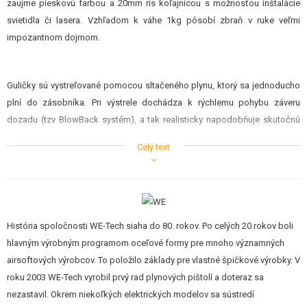
zaujme pieskovú farbou a 20mm ris koľajnicou s možnosťou inštalácie
STAVEBNICE, MODELY
svietidla či lasera. Vzhľadom k váhe 1kg pôsobí zbraň v ruke veľmi
impozantnom dojmom.
REKLAMNÉ PREDMETY
POŠKODENÝ, POUŽITÝ TOVAR
Guličky sú vystreľované pomocou sltačeného plynu, ktorý sa jednoducho
plní do zásobníka. Pri výstrele dochádza k rýchlemu pohybu záveru
NOVÝ TOVAR
dozadu (tzv BlowBack systém), a tak realisticky napodobňuje skutočnú
zbraň.
ZĽAVY, AKCIE
Celý text
KONTAKT
História spoločnosti WE-Tech siaha do 80. rokov. Po celých 20 rokov boli
hlavným výrobným programom oceľové formy pre mnoho významných
airsoftových výrobcov. To položilo základy pre vlastné špičkové výrobky. V
roku 2003 WE-Tech vyrobil prvý rad plynových pištolí a doteraz sa
nezastavil. Okrem niekoľkých elektrických modelov sa sústredí