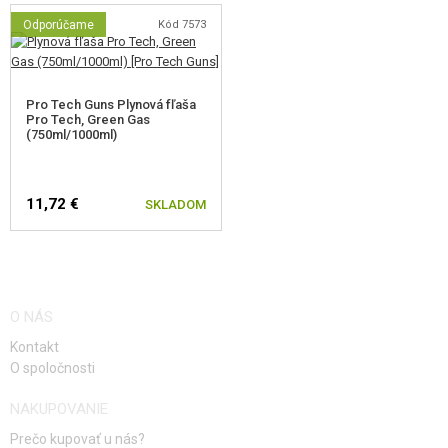
Odporúčame
Kód 7573
Pro Tech Guns Plynová fľaša
Pro Tech, Green Gas
(750ml/1000ml)
11,72 €
SKLADOM
O NÁS
Kontakt
O spoločnosti
NAKUPOVANIE
Prečo kupovať u nás?