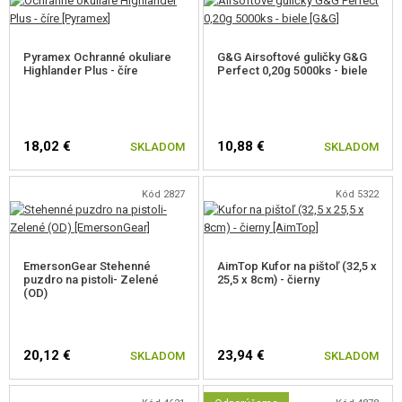
Pyramex Ochranné okuliare
G&G Airsoftové guličky G&G
Highlander Plus - číre
Perfect 0,20g 5000ks - biele
18,02 €
10,88 €
SKLADOM
SKLADOM
Kód 2827
Kód 5322
EmersonGear Stehenné
AimTop Kufor na pištoľ (32,5 x
puzdro na pistoli- Zelené
25,5 x 8cm) - čierny
(OD)
20,12 €
23,94 €
SKLADOM
SKLADOM