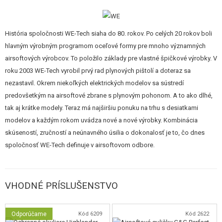
RIS system pre svetlo či laser
Ide o plynovú pištoľ, kedy sa plyn plní do zásobníka pomocou plniaceho
História spoločnosti WE-Tech siaha do 80. rokov. Po celých 20 rokov boli
ventilu v jeho pätke. Používa sa plyn Green Gas (Propán), ktorý je súčasťou
hlavným výrobným programom oceľové formy pre mnoho významných
ponuky nášho eshopu. Na jedno naplnenie plynom možno vystrieľať cca
airsoftových výrobcov. To položilo základy pre vlastné špičkové výrobky. V
20-30 guličiek. Záleží od teploty prostredia. Zbraň je vybavená "Blow
roku 2003 WE-Tech vyrobil prvý rad plynových pištolí a doteraz sa
Back", čiže reálnym pohybom záveru. Pri každom výstrele záver cyklicky
nezastavil. Okrem niekoľkých elektrických modelov sa sústredí
"kopne" dozadu a dá strelci vysoký pocit realistickosti. Tieto plynové
predovšetkým na airsoftové zbrane s plynovým pohonom. A to ako dlhé,
zbrane so svojou konštrukciou veľmi podobajú reálnym a okrem rozborky
tak aj krátke modely. Teraz má najširšiu ponuku na trhu s desiatkami
sa tiež musí čistiť a mazať.
modelov a každým rokom uvádza nové a nové výrobky. Kombinácia
skúseností, zručností a neúnavného úsilia o dokonalosť je to, čo dnes
spoločnosť WE-Tech definuje v airsoftovom odbore.
VHODNÉ PRÍSLUŠENSTVO
Odporúčame
Kód 6209
Kód 2622