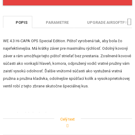
STAVEBNICE, MODELY
REKLAMNÉ PREDMETY
POPIS
PARAMETRE
UPGRADE AIRSOFTPRO
POŠKODENÝ, POUŽITÝ TOVAR
WE 4.3 Hi-CAPA OPS Special Edition. Pištoľ vyrobená tak, aby bola čo
NOVÝ TOVAR
najefektívnejšia. Má krátky záver pre maximálnu rýchlosť. Odolný kovový
záver a rám umožňuje tejto pištoľ strieľať bez prestania. Zosilnené kovové
ZĽAVY, AKCIE
súčasti ako vonkajší hlaveň, komora, odpružený vodič vratné pružiny vám
zaistí vysokú odolnosť. Ďalšie vnútorné súčasti ako vystužená vratná
KONTAKT
pružina a pružina kladivka, odolnejšie spúšťací kolík a vysokoprietokovej
ventil robí z tejto zbrane skutočne špeciálnej kus.
Realistický Blowback
Celý text
Zvládne vysokotlakový plyn
Nová verzia záveru z ľahkej hliníkovej zliatiny pre najlepší výkon
Odľahčená vojenská spúšť