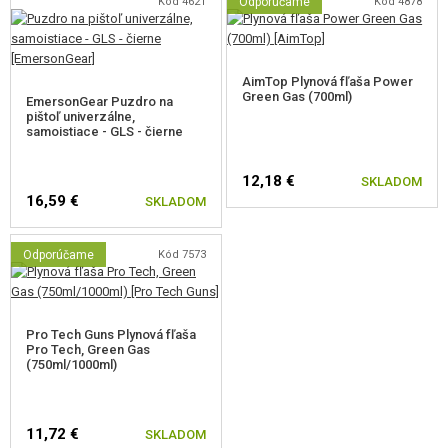
Kód 4621
Odporúčame
Kód 4878
AimTop Plynová fľaša Power
Green Gas (700ml)
EmersonGear Puzdro na
pištoľ univerzálne,
samoistiace - GLS - čierne
12,18 €
SKLADOM
16,59 €
SKLADOM
Odporúčame
Kód 7573
Pro Tech Guns Plynová fľaša
Pro Tech, Green Gas
(750ml/1000ml)
11,72 €
SKLADOM