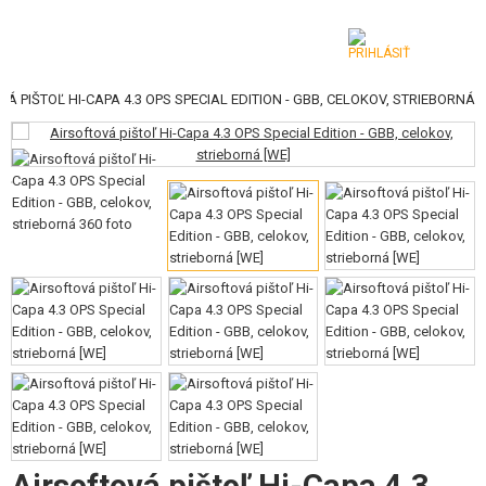
Á PIŠTOĽ HI-CAPA 4.3 OPS SPECIAL EDITION - GBB, CELOKOV, STRIEBORNÁ
KATEGÓRIE
AIRSOFTOVÉ ZBRANE
VZDUCHOVÉ ZBRANE, PRAKY
GRANÁTOMETY, GRANÁTY
GULIČKY, PLYN
AKUMULÁTORY, NABÍJAČKY
ZÁSOBNÍKY, PLNIČKY
OKULIARE, MASKY