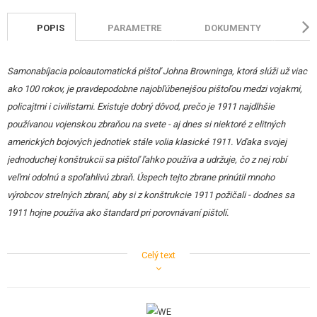
POPIS
PARAMETRE
DOKUMENTY
HO
Samonabíjacia poloautomatická pištoľ Johna Browninga, ktorá slúži už viac
ako 100 rokov, je pravdepodobne najobľúbenejšou pištoľou medzi vojakmi,
policajtmi i civilistami. Existuje dobrý dôvod, prečo je 1911 najdlhšie
používanou vojenskou zbraňou na svete - aj dnes si niektoré z elitných
amerických bojových jednotiek stále volia klasické 1911. Vďaka svojej
jednoduchej konštrukcii sa pištoľ ľahko používa a udržuje, čo z nej robí
veľmi odolnú a spoľahlivú zbraň. Úspech tejto zbrane prinútil mnoho
výrobcov strelných zbraní, aby si z konštrukcie 1911 požičali - dodnes sa
1911 hojne používa ako štandard pri porovnávaní pištolí.
Kvalitná
celokovová
replika pištole
1911
od firmy WE vo svojej
2.
Celý text
generáciu
.
Pistola celá vyrobená z kovovej zliatiny, povrch zbrane je príjemne
matný
.
V kombinácii s váhou
877 g
tak máte pocit, že držíte skutočnú pištoľ.