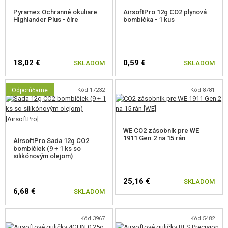
Hlaveň je opatrená na svojom ústí krátkym závitom
M11
. V príslušenstve
Pyramex Ochranné okuliare
AirsoftPro 12g CO2 plynová
Highlander Plus - číre
bombička - 1 kus
nižšie nájdete vhodný adaptér s pomocou ktorého môžete na zbraň
pripevniť akýkoľvek tlmič.
Tieto plynové zbrane sa svojou konštrukciou veľmi podobajú reálnym a
18,02 €
0,59 €
SKLADOM
SKLADOM
okrem rozborky sa tiež musia čistiť a mazať.
Odporúčame
Kód 17232
Kód 8781
Celokovové vykonané
Replika 1:1
Matný povrch
Silný Blowback
WE CO2 zásobník pre WE
Dlaňová poistka
1911 Gen.2 na 15 rán
AirsoftPro Sada 12g CO2
Poistka záveru
bombičiek (9 + 1 ks so
Záviť na tlmič M11 pravý, vnútorný
silikónovým olejom)
Realistická rozborka
25,16 €
SKLADOM
6,68 €
SKLADOM
Kód 3967
Kód 5482