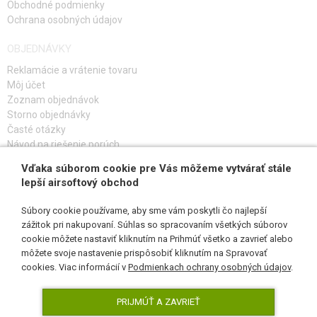
Obchodné podmienky
Ochrana osobných údajov
OBJEDNÁVKY
Reklamácie a vrátenie tovaru
Môj účet
Zoznam objednávok
Storno objednávky
Časté otázky
Návod na riešenie porúch
Vďaka súborom cookie pre Vás môžeme vytvárať stále
PRIHLÁS SA K ODBERU
lepší airsoftový obchod
Súbory cookie používame, aby sme vám poskytli čo najlepší
zážitok pri nakupovaní. Súhlas so spracovaním všetkých súborov
cookie môžete nastaviť kliknutím na Prihmúť všetko a zavrieť alebo
SLEDUJ NÁS
môžete svoje nastavenie prispôsobiť kliknutím na Spravovať
cookies. Viac informácií v
Podmienkach ochrany osobných údajov
.
PRIJMÚŤ A ZAVRIEŤ