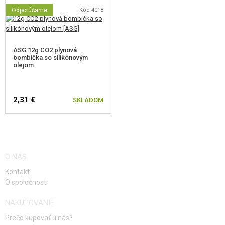
Odporúčame
Kód 4018
ASG 12g CO2 plynová
bombička so silikónovým
olejom
2,31 €
SKLADOM
O NÁS
Kontakt
O spoločnosti
NAKUPOVANIE
Prečo kupovať u nás?