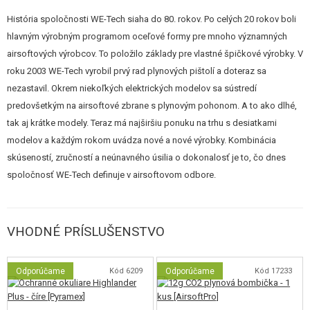
História spoločnosti WE-Tech siaha do 80. rokov. Po celých 20 rokov boli
Pohyblivé diely aj
rozborka
sú zhodné so
skutočnou zbraňou
. Teda
hlavným výrobným programom oceľové formy pre mnoho významných
funkčné tlačidlo uvoľňovača zásobníka, poistka záveru, dlaňová poistka
airsoftových výrobcov. To položilo základy pre vlastné špičkové výrobky. V
aj páčka záchyt záveru. Po jej vybratí je možné sňať záver a zbraň vyčistiť.
roku 2003 WE-Tech vyrobil prvý rad plynových pištolí a doteraz sa
Záver je nutné sňať aj pre nastavenie Hop-Up systému - otáčaním
nezastavil. Okrem niekoľkých elektrických modelov sa sústredí
drobného ozubeného kolieska na komore.
predovšetkým na airsoftové zbrane s plynovým pohonom. A to ako dlhé,
tak aj krátke modely. Teraz má najširšiu ponuku na trhu s desiatkami
Mieridlá sú, rovnako ako pri origináli, pevné. Strenky imitujúce drevo sú
modelov a každým rokom uvádza nové a nové výrobky. Kombinácia
vyrobené z plastu.
skúseností, zručností a neúnavného úsilia o dokonalosť je to, čo dnes
O pohon sa u tohto modelu stará
spoločnosť WE-Tech definuje v airsoftovom odbore.
CO2
bombička, ktorá sa vkladá do
zásobníka, a zbraň má vďaka tomu veľmi
silný blowback
, čiže realistický
pohyb záveru. Na jednu bombičku je pištoľ schopná vystrieľať cca 30-40
rán. Zásobník má kapacitu 15 guličiek.
VHODNÉ PRÍSLUŠENSTVO
Pri streľbe sa záver prudko s kovovým klapnutím pohne dozadu a imituje
Odporúčame
Kód 6209
Odporúčame
Kód 17233
tak reálny pohyb záveru ostrej zbrane. Po dostrieľaní všetkých rán zostáva
záver zachytený v zadnej polohe.