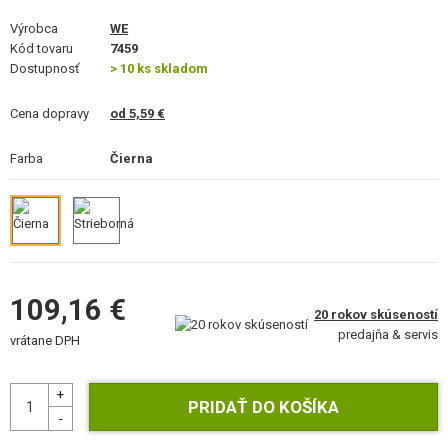
STAVEBNICE, MODELY
Výrobca
WE
Kód tovaru
7459
REKLAMNÉ PREDMETY
Dostupnosť
> 10 ks skladom
POŠKODENÝ, POUŽITÝ TOVAR
Cena dopravy
od 5,59 €
NOVÝ TOVAR
Farba
Čierna
ZĽAVY, AKCIE
KONTAKT
109,16 €
20 rokov skúseností
predajňa & servis
vrátane DPH