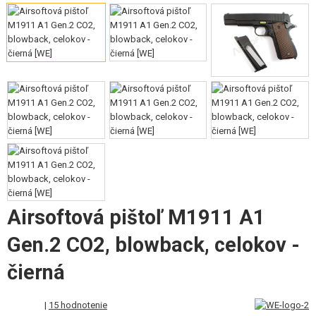
VÝSTROJ, UNIFORMY, PÚZDRA
MASKOVANIE, FARBY, PÁSKY
VYSIELAČKY, HEADSETY, KAMERY
DOPLNKY K ZBRANIAM, POPRUHY
NÁHRADNÉ DIELY ZBRANÍ, UPGRADE
SERVIS A ÚDRŽBA ZBRANÍ
SEBAOBRANA, VÝCVIK, NOŽE
Airsoftová pištoľ M1911 A1
TERČE, STRELNICE
Gen.2 CO2, blowback, celokov -
OUTDOOR A BUSHCRAFT
čierná
JEDLO
|
15 hodnotenie