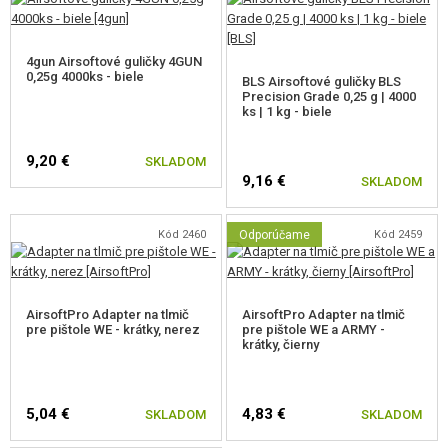
4gun Airsoftové guličky 4GUN
0,25g 4000ks - biele
BLS Airsoftové guličky BLS
Precision Grade 0,25 g | 4000
ks | 1 kg - biele
9,20 €
SKLADOM
9,16 €
SKLADOM
Kód 2460
Odporúčame
Kód 2459
AirsoftPro Adapter na tlmič
AirsoftPro Adapter na tlmič
pre pištole WE - krátky, nerez
pre pištole WE a ARMY -
krátky, čierny
5,04 €
4,83 €
SKLADOM
SKLADOM