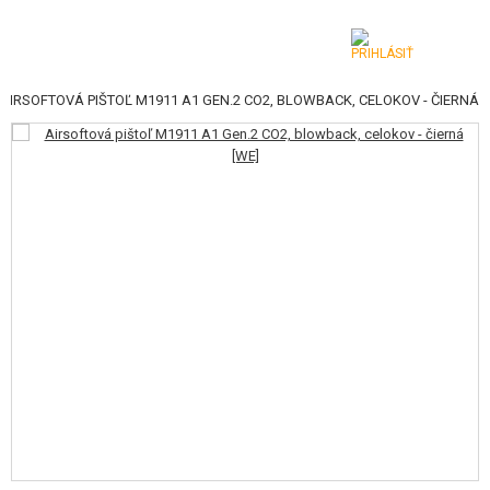
AIRSOFTOVÁ PIŠTOĽ M1911 A1 GEN.2 CO2, BLOWBACK, CELOKOV - ČIERNÁ
KATEGÓRIE
AIRSOFTOVÉ ZBRANE
VZDUCHOVÉ ZBRANE, PRAKY
GRANÁTOMETY, GRANÁTY
GULIČKY, PLYN
AKUMULÁTORY, NABÍJAČKY
ZÁSOBNÍKY, PLNIČKY
OKULIARE, MASKY