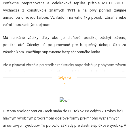
Perfektne prepracovaná a celokovová replika pištole M.E.U. SOC .
Vychádza z konštrukcie známych 1911 a na prvý pohľad zaujme
armádnou olivovou farbou. Vzhľadom na váhu 1kg pôsobí zbraň v ruke
veľmi impozantným dojmom.
Má funkčné všetky diely ako je dlaňová poistka, záchyt záveru,
poistka...atď. Črienky sú pogumované pre bezpečný úchop. Oko za
zásobníkom umožňuje pripevnenie bezpečnostného lanka.
Ide o plynovú zbraň a pri streľbe realisticky napodobňuje pohybom záveru
streľbu. Tzv. Blow back systém. Plyn sa plní do zásobníka s kapacitou 15
Celý text
guličiek a na jedno naplnenie z fľaše je možné vystrieľať 15-30 rán. Tieto
zbrane majú reálnu rozborku a vyžadujú údržbu ako skutočné zbrane. Ide
o najrealistickejšie airsoftové repliky na trhu, pretože sa vhľadom,
hmotnosťou, funkciou a konštrukciou približujú svojim reálnym
predlohám.
História spoločnosti WE-Tech siaha do 80. rokov. Po celých 20 rokov boli
hlavným výrobným programom oceľové formy pre mnoho významných
airsoftových výrobcov. To položilo základy pre vlastné špičkové výrobky. V