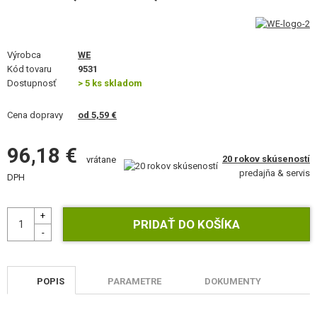
STAVEBNICE, MODELY
REKLAMNÉ PREDMETY
Výrobca
WE
Kód tovaru
9531
POŠKODENÝ, POUŽITÝ TOVAR
Dostupnosť
> 5 ks skladom
NOVÝ TOVAR
Cena dopravy
od 5,59 €
ZĽAVY, AKCIE
96,18 €
20 rokov skúseností
vrátane
predajňa & servis
DPH
KONTAKT
POPIS
PARAMETRE
DOKUMENTY