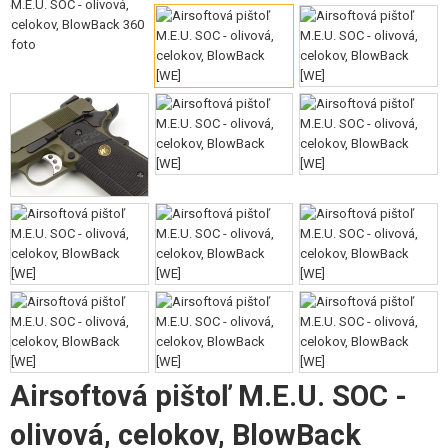
VÝSTROJ, UNIFORMY, PÚZDRA
MASKOVANIE, FARBY, PÁSKY
VYSIELAČKY, HEADSETY, KAMERY
DOPLNKY K ZBRANIAM, POPRUHY
NÁHRADNÉ DIELY ZBRANÍ, UPGRADE
SERVIS A ÚDRŽBA ZBRANÍ
SEBAOBRANA, VÝCVIK, NOŽE
TERČE, STRELNICE
OUTDOOR A BUSHCRAFT
Airsoftová pištoľ M.E.U. SOC -
JEDLO
olivová, celokov, BlowBack