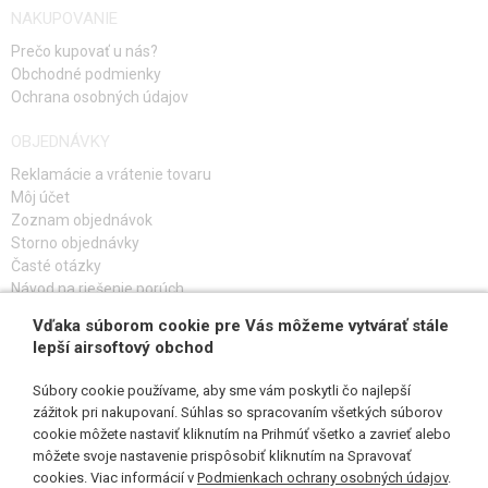
NAKUPOVANIE
Prečo kupovať u nás?
Obchodné podmienky
Ochrana osobných údajov
OBJEDNÁVKY
Reklamácie a vrátenie tovaru
Môj účet
Zoznam objednávok
Storno objednávky
Časté otázky
Návod na riešenie porúch
Vďaka súborom cookie pre Vás môžeme vytvárať stále
PRIHLÁS SA K ODBERU
lepší airsoftový obchod
Súbory cookie používame, aby sme vám poskytli čo najlepší
zážitok pri nakupovaní. Súhlas so spracovaním všetkých súborov
cookie môžete nastaviť kliknutím na Prihmúť všetko a zavrieť alebo
SLEDUJ NÁS
môžete svoje nastavenie prispôsobiť kliknutím na Spravovať
cookies. Viac informácií v
Podmienkach ochrany osobných údajov
.