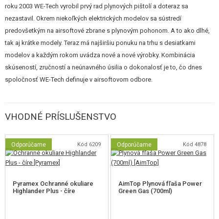
roku 2003 WE-Tech vyrobil prvý rad plynových pištolí a doteraz sa
nezastavil. Okrem niekoľkých elektrických modelov sa sústredí
predovšetkým na airsoftové zbrane s plynovým pohonom. A to ako dlhé,
tak aj krátke modely. Teraz má najširšiu ponuku na trhu s desiatkami
modelov a každým rokom uvádza nové a nové výrobky. Kombinácia
skúseností, zručností a neúnavného úsilia o dokonalosť je to, čo dnes
spoločnosť WE-Tech definuje v airsoftovom odbore.
VHODNÉ PRÍSLUŠENSTVO
Odporúčame
Kód 6209
Odporúčame
Kód 4878
Pyramex Ochranné okuliare
AimTop Plynová fľaša Power
Highlander Plus - číre
Green Gas (700ml)