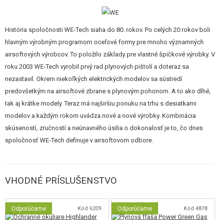
Dobrý spôsob regulácie HopUp zariadenia kolieskom
História spoločnosti WE-Tech siaha do 80. rokov. Po celých 20 rokov boli
Kvalitné spracovanie vrátane drobných detailov.
hlavným výrobným programom oceľové formy pre mnoho významných
airsoftových výrobcov. To položilo základy pre vlastné špičkové výrobky. V
20mm montáž pre taktické doplnky.
roku 2003 WE-Tech vyrobil prvý rad plynových pištolí a doteraz sa
nezastavil. Okrem niekoľkých elektrických modelov sa sústredí
Grafitovo sivá povrchová úprava.
predovšetkým na airsoftové zbrane s plynovým pohonom. A to ako dlhé,
tak aj krátke modely. Teraz má najširšiu ponuku na trhu s desiatkami
modelov a každým rokom uvádza nové a nové výrobky. Kombinácia
skúseností, zručností a neúnavného úsilia o dokonalosť je to, čo dnes
spoločnosť WE-Tech definuje v airsoftovom odbore.
VHODNÉ PRÍSLUŠENSTVO
Odporúčame
Kód 6209
Odporúčame
Kód 4878