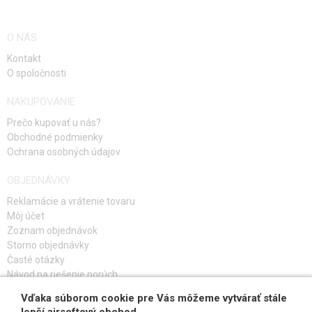
O NÁS
Kontakt
O spoločnosti
NAKUPOVANIE
Prečo kupovať u nás?
Obchodné podmienky
Ochrana osobných údajov
OBJEDNÁVKY
Reklamácie a vrátenie tovaru
Môj účet
Zoznam objednávok
Storno objednávky
Časté otázky
Návod na riešenie porúch
Vďaka súborom cookie pre Vás môžeme vytvárať stále
PRIHLÁS SA K ODBERU