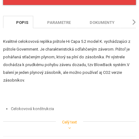
STAVEBNICE, MODELY
REKLAMNÉ PREDMETY
POPIS
PARAMETRE
DOKUMENTY
HO
POŠKODENÝ, POUŽITÝ TOVAR
Kvalitné celokovová replika pištole Hi Capa 5.2 model K. vychádzajúci z
NOVÝ TOVAR
pištole Government. Je charakteristická odľahčeným záverom. Pištoľ je
poháňaná stlačeným plynom, ktorý sa plní do zásobníka. Pri výstrele
ZĽAVY, AKCIE
dochádza k prudkému pohybu záveru dozadu, tzv BlowBack systém.V
balení je jeden plynový zásobník, ale možno používať aj CO2 verzie
KONTAKT
zásobníkov.
Celokovová konštrukcia
Celý text
Reálna rozborka
Veľmi siilný BlowBack - pohyb záveru pri streľbe