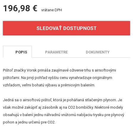
STAVEBNICE, MODELY
196,98 €
vrátane DPH
REKLAMNÉ PREDMETY
SLEDOVAŤ DOSTUPNOST
POŠKODENÝ, POUŽITÝ TOVAR
NOVÝ TOVAR
POPIS
PARAMETRE
DOKUMENTY
ZĽAVY, AKCIE
Pištoľ značky Vorsk prináša zaujímavé oživenie trhu s airsoftovými
KONTAKT
pištoľami. Na prvý pohľad vyššiu cenu vynahradzuje originálnym
vzhľadom, veľmi bohatú výbavu a prémiovým balením.
Jedná sa o airsoftovú pištoľ, ktorá je poháňaná stlačeným plynom. Je
však možné zakúpiť aj zásobník aj na CO2 bombičky. Niektoré modely
obsahujú v balení jednu náhradnú vnútornú nabíjaciu trysku pre plynový
pohon a jednu určenú pre CO2.