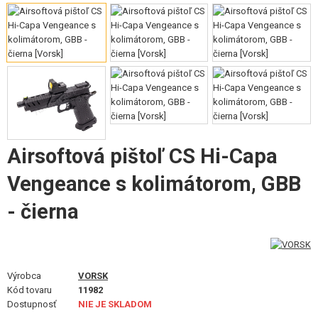
VÝSTROJ, UNIFORMY, PÚZDRA
MASKOVANIE, FARBY, PÁSKY
VYSIELAČKY, HEADSETY, KAMERY
DOPLNKY K ZBRANIAM, POPRUHY
NÁHRADNÉ DIELY ZBRANÍ, UPGRADE
Airsoftová pištoľ CS Hi-Capa
SERVIS A ÚDRŽBA ZBRANÍ
Vengeance s kolimátorom, GBB
SEBAOBRANA, VÝCVIK, NOŽE
- čierna
TERČE, STRELNICE
OUTDOOR A BUSHCRAFT
Výrobca
VORSK
Kód tovaru
11982
JEDLO
Dostupnosť
NIE JE SKLADOM