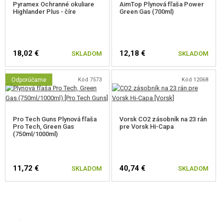
Pyramex Ochranné okuliare
AimTop Plynová fľaša Power
Obojstranná páčka poistky.
Highlander Plus - číre
Green Gas (700ml)
Svetlovodné mieridlá.
Nastaviteľné celokovové hľadí.
Vnútorná hlaveň: ø6,03mm.
Zosílená tryska.
18,02 €
12,18 €
SKLADOM
SKLADOM
Predĺžené zväčšené hrdlo zásobníka.
Jedinečné sériové číslo vyryté na ráme zbrane.
Adaptér na tlmič vrátane krytu. Závit 14 mm ľavotočivý.
Odporúčame
Kód 7573
Kód 12068
Pro Tech Guns Plynová fľaša
Vorsk CO2 zásobník na 23 rán
Pro Tech, Green Gas
pre Vorsk Hi-Capa
(750ml/1000ml)
11,72 €
40,74 €
SKLADOM
SKLADOM