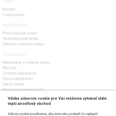
O NÁS
Kontakt
O spoločnosti
NAKUPOVANIE
Prečo kupovať u nás?
Obchodné podmienky
Ochrana osobných údajov
OBJEDNÁVKY
Reklamácie a vrátenie tovaru
Môj účet
Zoznam objednávok
Storno objednávky
Časté otázky
Návod na riešenie porúch
Vďaka súborom cookie pre Vás môžeme vytvárať stále
PRIHLÁS SA K ODBERU
lepší airsoftový obchod
Súbory cookie používame, aby sme vám poskytli čo najlepší