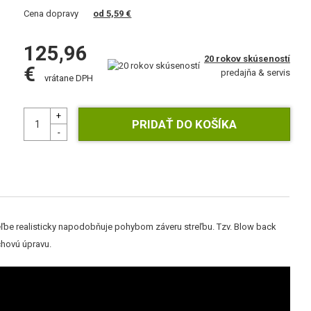
Cena dopravy
od 5,59 €
125,96
20 rokov skúseností
€
predajňa & servis
vrátane DPH
reľbe realisticky napodobňuje pohybom záveru streľbu. Tzv. Blow back
chovú úpravu.