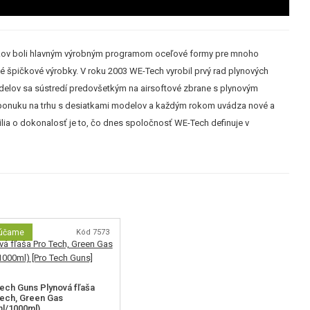
 rokov boli hlavným výrobným programom oceľové formy pre mnoho
é špičkové výrobky. V roku 2003 WE-Tech vyrobil prvý rad plynových
modelov sa sústredí predovšetkým na airsoftové zbrane s plynovým
iu ponuku na trhu s desiatkami modelov a každým rokom uvádza nové a
lia o dokonalosť je to, čo dnes spoločnosť WE-Tech definuje v
účame
Kód 7573
ech Guns Plynová fľaša
ech, Green Gas
l/1000ml)