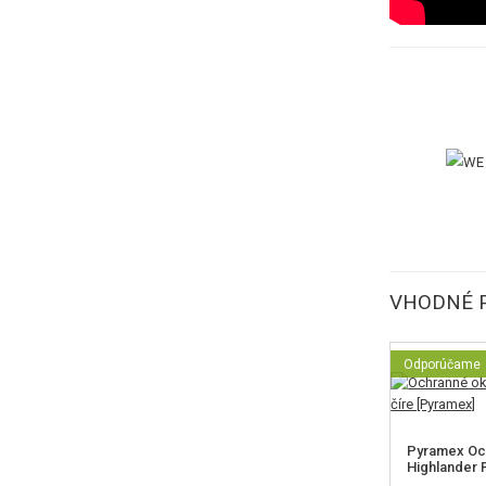
VHODNÉ 
Odporúčame
Pyramex Och
Highlander P