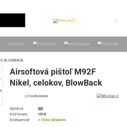
Prihlásiť
KONTAKT
OV, BLOWBACK
Airsoftová pištoľ M92F
Nikel, celokov, BlowBack
| 2 hodnotenie
Výrobca
WE
Kód tovaru
1516
Dostupnosť
> 10 ks skladom