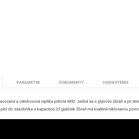
PARAMETRE
DOKUMENTY
HODNOTENIE
acovaná a celokovová replika pištole M92. Jedná sa o plynovú zbraň a pri st
 plní do zásobníka s kapacitou 25 guličiek.Zbraň má kvalitné niklovanou povr