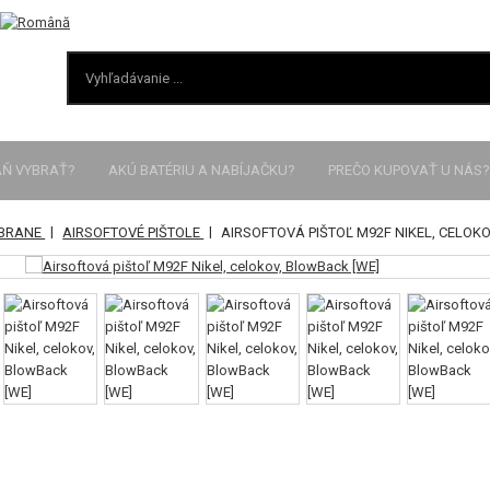
AŇ VYBRAŤ?
AKÚ BATÉRIU A NABÍJAČKU?
PREČO KUPOVAŤ U NÁS?
|
|
ZBRANE
AIRSOFTOVÉ PIŠTOLE
AIRSOFTOVÁ PIŠTOĽ M92F NIKEL, CELOK