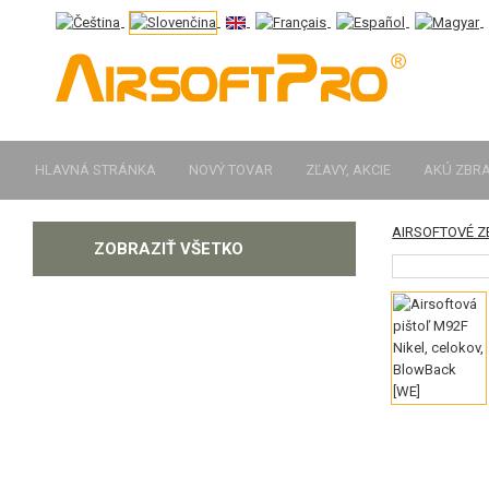
HLAVNÁ STRÁNKA
NOVÝ TOVAR
ZĽAVY, AKCIE
AKÚ ZBR
AIRSOFTOVÉ 
KATEGÓRIE
ZOBRAZIŤ VŠETKO