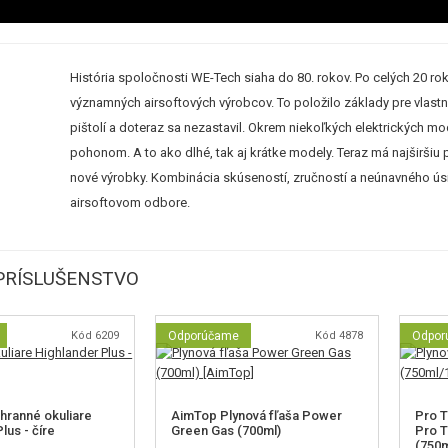
História spoločnosti WE-Tech siaha do 80. rokov. Po celých 20
významných airsoftových výrobcov. To položilo základy pre vlastn
pištolí a doteraz sa nezastavil. Okrem niekoľkých elektrických 
pohonom. A to ako dlhé, tak aj krátke modely. Teraz má najširš
nové výrobky. Kombinácia skúseností, zručností a neúnavného úsi
airsoftovom odbore.
PRÍSLUŠENSTVO
Kód 6209
Odporúčame
Kód 4878
Odpor
ranné okuliare
AimTop Plynová fľaša Power
Pro T
lus - číre
Green Gas (700ml)
Pro T
(750m