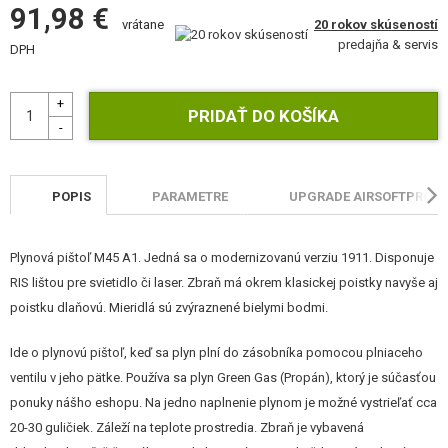
91,98 €
STAVEBNICE, MODELY
20 rokov skúseností
vrátane
predajňa & servis
DPH
REKLAMNÉ PREDMETY
POŠKODENÝ, POUŽITÝ TOVAR
NOVÝ TOVAR
POPIS
PARAMETRE
UPGRADE AIRSOFTPRO
ZĽAVY, AKCIE
KONTAKT
Plynová pištoľ M45 A1. Jedná sa o modernizovanú verziu 1911. Disponuje
RIS lištou pre svietidlo či laser. Zbraň má okrem klasickej poistky navyše aj
poistku dlaňovú. Mieridlá sú zvýraznené bielymi bodmi.
Ide o plynovú pištoľ, keď sa plyn plní do zásobníka pomocou plniaceho
ventilu v jeho pätke. Používa sa plyn Green Gas (Propán), ktorý je súčasťou
ponuky nášho eshopu. Na jedno naplnenie plynom je možné vystrieľať cca
20-30 guličiek. Záleží na teplote prostredia. Zbraň je vybavená