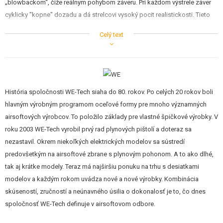
„blowbackom“, čiže reálnym pohybom záveru. Pri každom výstrele záver
cyklicky "kopne" dozadu a dá strelcovi vysoký pocit realistickosti. Tieto
plynové zbrane sa svojou konštrukciou veľmi podobajú reálnym a okrem
Celý text
rozborky sa tiež musia čistiť a mazať.
História spoločnosti WE-Tech siaha do 80. rokov. Po celých 20 rokov boli
hlavným výrobným programom oceľové formy pre mnoho významných
airsoftových výrobcov. To položilo základy pre vlastné špičkové výrobky. V
roku 2003 WE-Tech vyrobil prvý rad plynových pištolí a doteraz sa
nezastavil. Okrem niekoľkých elektrických modelov sa sústredí
predovšetkým na airsoftové zbrane s plynovým pohonom. A to ako dlhé,
tak aj krátke modely. Teraz má najširšiu ponuku na trhu s desiatkami
modelov a každým rokom uvádza nové a nové výrobky. Kombinácia
skúseností, zručností a neúnavného úsilia o dokonalosť je to, čo dnes
spoločnosť WE-Tech definuje v airsoftovom odbore.