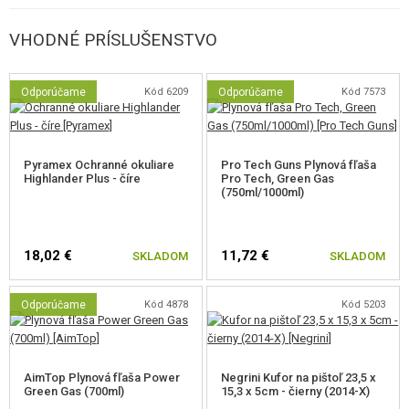
VHODNÉ PRÍSLUŠENSTVO
Odporúčame
Kód 6209
Odporúčame
Kód 7573
Pyramex Ochranné okuliare
Pro Tech Guns Plynová fľaša
Highlander Plus - číre
Pro Tech, Green Gas
(750ml/1000ml)
18,02 €
11,72 €
SKLADOM
SKLADOM
Odporúčame
Kód 4878
Kód 5203
AimTop Plynová fľaša Power
Negrini Kufor na pištoľ 23,5 x
Green Gas (700ml)
15,3 x 5cm - čierny (2014-X)