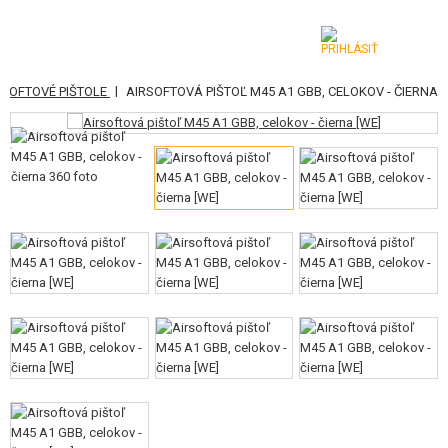
|
RSOFTOVÉ PIŠTOLE
AIRSOFTOVÁ PIŠTOĽ M45 A1 GBB, CELOKOV - ČIERNA
KATEGÓRIE
AIRSOFTOVÉ ZBRANE
VZDUCHOVÉ ZBRANE, PRAKY
GRANÁTOMETY, GRANÁTY
GULIČKY, PLYN
AKUMULÁTORY, NABÍJAČKY
ZÁSOBNÍKY, PLNIČKY
OKULIARE, MASKY