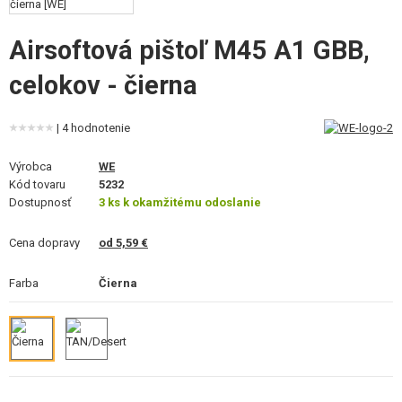
VÝSTROJ, UNIFORMY, PÚZDRA
Airsoftová pištoľ M45 A1 GBB,
MASKOVANIE, FARBY, PÁSKY
celokov - čierna
VYSIELAČKY, HEADSETY, KAMERY
| 4 hodnotenie
DOPLNKY K ZBRANIAM, POPRUHY
Výrobca
WE
NÁHRADNÉ DIELY ZBRANÍ, UPGRADE
Kód tovaru
5232
Dostupnosť
3 ks k okamžitému odoslanie
SERVIS A ÚDRŽBA ZBRANÍ
Cena dopravy
od 5,59 €
SEBAOBRANA, VÝCVIK, NOŽE
Farba
Čierna
TERČE, STRELNICE
OUTDOOR A BUSHCRAFT
JEDLO