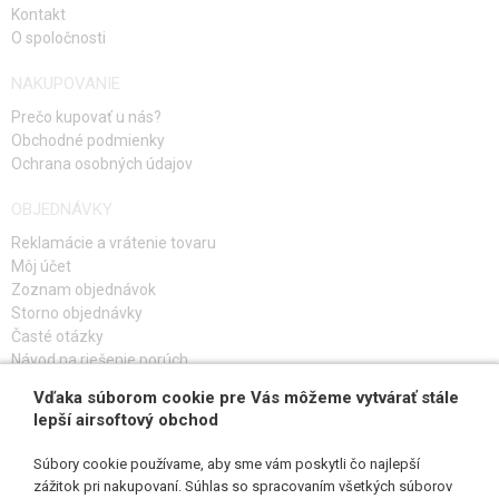
Kontakt
O spoločnosti
NAKUPOVANIE
Prečo kupovať u nás?
Obchodné podmienky
Ochrana osobných údajov
OBJEDNÁVKY
Reklamácie a vrátenie tovaru
Môj účet
Zoznam objednávok
Storno objednávky
Časté otázky
Návod na riešenie porúch
Vďaka súborom cookie pre Vás môžeme vytvárať stále
PRIHLÁS SA K ODBERU
lepší airsoftový obchod
Súbory cookie používame, aby sme vám poskytli čo najlepší
zážitok pri nakupovaní. Súhlas so spracovaním všetkých súborov