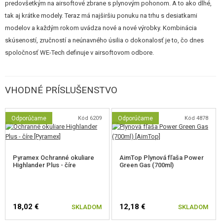
predovšetkým na airsoftové zbrane s plynovým pohonom. A to ako dlhé,
tak aj krátke modely. Teraz má najširšiu ponuku na trhu s desiatkami
modelov a každým rokom uvádza nové a nové výrobky. Kombinácia
skúseností, zručností a neúnavného úsilia o dokonalosť je to, čo dnes
spoločnosť WE-Tech definuje v airsoftovom odbore.
VHODNÉ PRÍSLUŠENSTVO
Odporúčame
Kód 6209
Odporúčame
Kód 4878
Pyramex Ochranné okuliare
AimTop Plynová fľaša Power
Highlander Plus - číre
Green Gas (700ml)
18,02 €
12,18 €
SKLADOM
SKLADOM