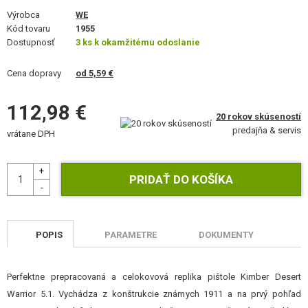
VÝSTROJ, UNIFORMY, PÚZDRA
Výrobca
WE
Kód tovaru
1955
MASKOVANIE, FARBY, PÁSKY
Dostupnosť
3 ks k okamžitému odoslanie
VYSIELAČKY, HEADSETY, KAMERY
Cena dopravy
od 5,59 €
DOPLNKY K ZBRANIAM, POPRUHY
112,98 €
20 rokov skúseností
predajňa & servis
NÁHRADNÉ DIELY ZBRANÍ, UPGRADE
vrátane DPH
SERVIS A ÚDRŽBA ZBRANÍ
SEBAOBRANA, VÝCVIK, NOŽE
TERČE, STRELNICE
POPIS
PARAMETRE
DOKUMENTY
OUTDOOR A BUSHCRAFT
Perfektne prepracovaná a celokovová replika pištole Kimber Desert
JEDLO
Warrior 5.1. Vychádza z konštrukcie známych 1911 a na prvý pohľad