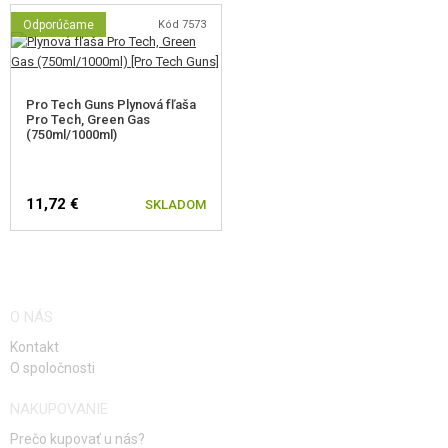
Odporúčame
Kód 7573
Pro Tech Guns Plynová fľaša
Pro Tech, Green Gas
(750ml/1000ml)
11,72 €
SKLADOM
O NÁS
Kontakt
O spoločnosti
NAKUPOVANIE
Prečo kupovať u nás?