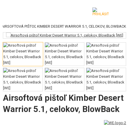
AIRSOFTOVÁ PIŠTOĽ KIMBER DESERT WARRIOR 5.1, CELOKOV, BLOWBACK
KATEGÓRIE
AIRSOFTOVÉ ZBRANE
VZDUCHOVÉ ZBRANE, PRAKY
GRANÁTOMETY, GRANÁTY
GULIČKY, PLYN
AKUMULÁTORY, NABÍJAČKY
Airsoftová pištoľ Kimber Desert
ZÁSOBNÍKY, PLNIČKY
Warrior 5.1, celokov, BlowBack
OKULIARE, MASKY