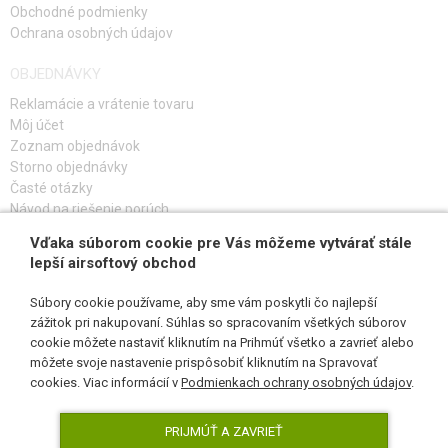
Obchodné podmienky
Ochrana osobných údajov
OBJEDNÁVKY
Reklamácie a vrátenie tovaru
Môj účet
Zoznam objednávok
Storno objednávky
Časté otázky
Návod na riešenie porúch
Vďaka súborom cookie pre Vás môžeme vytvárať stále
PRIHLÁS SA K ODBERU
lepší airsoftový obchod
Súbory cookie používame, aby sme vám poskytli čo najlepší
zážitok pri nakupovaní. Súhlas so spracovaním všetkých súborov
cookie môžete nastaviť kliknutím na Prihmúť všetko a zavrieť alebo
SLEDUJ NÁS
môžete svoje nastavenie prispôsobiť kliknutím na Spravovať
cookies. Viac informácií v
Podmienkach ochrany osobných údajov
.
PRIJMÚŤ A ZAVRIEŤ