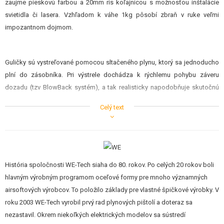
zaujme pieskovú farbou a 20mm ris koľajnicou s možnosťou inštalácie
STAVEBNICE, MODELY
svietidla či lasera. Vzhľadom k váhe 1kg pôsobí zbraň v ruke veľmi
impozantnom dojmom.
REKLAMNÉ PREDMETY
POŠKODENÝ, POUŽITÝ TOVAR
Guličky sú vystreľované pomocou sltačeného plynu, ktorý sa jednoducho
plní do zásobníka. Pri výstrele dochádza k rýchlemu pohybu záveru
NOVÝ TOVAR
dozadu (tzv BlowBack systém), a tak realisticky napodobňuje skutočnú
zbraň.
ZĽAVY, AKCIE
Celý text
KONTAKT
História spoločnosti WE-Tech siaha do 80. rokov. Po celých 20 rokov boli
hlavným výrobným programom oceľové formy pre mnoho významných
airsoftových výrobcov. To položilo základy pre vlastné špičkové výrobky. V
roku 2003 WE-Tech vyrobil prvý rad plynových pištolí a doteraz sa
nezastavil. Okrem niekoľkých elektrických modelov sa sústredí