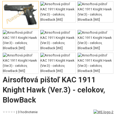
VÝSTROJ, UNIFORMY, PÚZDRA
MASKOVANIE, FARBY, PÁSKY
VYSIELAČKY, HEADSETY, KAMERY
DOPLNKY K ZBRANIAM, POPRUHY
NÁHRADNÉ DIELY ZBRANÍ, UPGRADE
SERVIS A ÚDRŽBA ZBRANÍ
SEBAOBRANA, VÝCVIK, NOŽE
Airsoftová pištoľ KAC 1911
TERČE, STRELNICE
Knight Hawk (Ver.3) - celokov,
OUTDOOR A BUSHCRAFT
BlowBack
JEDLO
| 3 hodnotenie