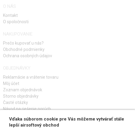
O NÁS
Kontakt
O spoločnosti
NAKUPOVANIE
Prečo kupovať u nás?
Obchodné podmienky
Ochrana osobných údajov
OBJEDNÁVKY
Reklamácie a vrátenie tovaru
Môj účet
Zoznam objednávok
Storno objednávky
Časté otázky
Návod na riešenie porúch
Vďaka súborom cookie pre Vás môžeme vytvárať stále
PRIHLÁS SA K ODBERU
lepší airsoftový obchod