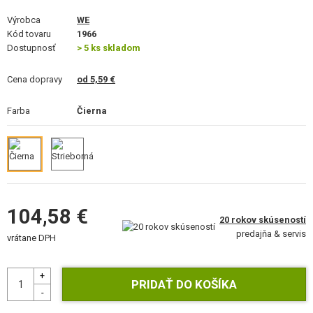
STAVEBNICE, MODELY
Výrobca
WE
Kód tovaru
1966
REKLAMNÉ PREDMETY
Dostupnosť
> 5 ks skladom
POŠKODENÝ, POUŽITÝ TOVAR
Cena dopravy
od 5,59 €
NOVÝ TOVAR
Farba
Čierna
ZĽAVY, AKCIE
KONTAKT
104,58 €
20 rokov skúseností
predajňa & servis
vrátane DPH