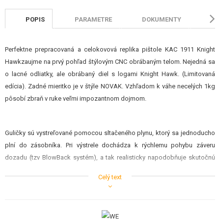
POPIS
PARAMETRE
DOKUMENTY
HO
Perfektne prepracovaná a celokovová replika pištole KAC 1911 Knight
Hawkzaujme na prvý pohľad štýlovým CNC obrábaným telom. Nejedná sa
o lacné odliatky, ale obrábaný diel s logami Knight Hawk. (Limitovaná
edícia). Zadné mieritko je v štýle NOVAK. Vzhľadom k váhe necelých 1kg
pôsobí zbraň v ruke veľmi impozantnom dojmom.
Guličky sú vystreľované pomocou sltačeného plynu, ktorý sa jednoducho
plní do zásobníka. Pri výstrele dochádza k rýchlemu pohybu záveru
dozadu (tzv BlowBack systém), a tak realisticky napodobňuje skutočnú
zbraň.
Celý text