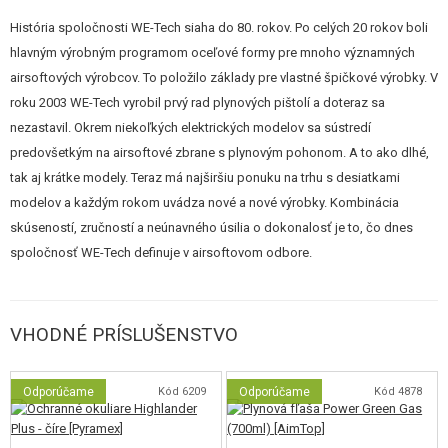
História spoločnosti WE-Tech siaha do 80. rokov. Po celých 20 rokov boli
hlavným výrobným programom oceľové formy pre mnoho významných
airsoftových výrobcov. To položilo základy pre vlastné špičkové výrobky. V
roku 2003 WE-Tech vyrobil prvý rad plynových pištolí a doteraz sa
nezastavil. Okrem niekoľkých elektrických modelov sa sústredí
predovšetkým na airsoftové zbrane s plynovým pohonom. A to ako dlhé,
tak aj krátke modely. Teraz má najširšiu ponuku na trhu s desiatkami
modelov a každým rokom uvádza nové a nové výrobky. Kombinácia
skúseností, zručností a neúnavného úsilia o dokonalosť je to, čo dnes
spoločnosť WE-Tech definuje v airsoftovom odbore.
VHODNÉ PRÍSLUŠENSTVO
Odporúčame
Kód 6209
Odporúčame
Kód 4878