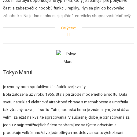
Ako hnací plyn doporučujeme typ 144a, ktorý je šetrnejší pre pohyblivé
časti a zabezpečí dlhodobú funkciu repliky. Plyn sa plní do kovového
zásobníka. Na jedno naplnenie je pištoľ teoreticky shopna vystrieľať celý
zásobník guličiek (cca 20-30 rán). Z jednej fľaše potom môžete naplniť
Celý text
cca 40-50 zásobníkov. Záleží na objeme používané fľaše.
Tokyo Marui
je synonymom spoľahlivosti a špičkovej kvality.
Bola založená už v roku 1965. Stála pri zrode moderného airsoftu. Dala
svetu napríklad elektrické airsoftové zbrane s mechaboxem a umožnila
tak výrazný rozvoj airsoftu. Táto japonská firma je známa tým, že si dáva
veľmi záležať na kvalite spracovania. V súčasnej dobe je označovaná za
jednu z najprestížnejších firiem zaoberajúce sa týmto odvetvím a
produkuje veľké množstvo jednotlivých modelov airsoftových zbraní.