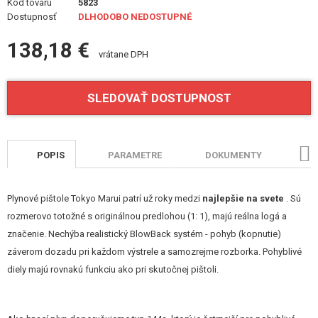
Kód tovaru
5823
STAVEBNICE, MODELY
Dostupnosť
DLHODOBO NEDOSTUPNÉ
REKLAMNÉ PREDMETY
138,18 €
vrátane DPH
POŠKODENÝ, POUŽITÝ TOVAR
SLEDOVAŤ DOSTUPNOST
NOVÝ TOVAR
ZĽAVY, AKCIE
POPIS
PARAMETRE
DOKUMENTY
HO
KONTAKT
Plynové pištole Tokyo Marui patrí už roky medzi
najlepšie na svete
. Sú
rozmerovo totožné s originálnou predlohou (1: 1), majú reálna logá a
značenie. Nechýba realistický BlowBack systém - pohyb (kopnutie)
záverom dozadu pri každom výstrele a samozrejme rozborka. Pohyblivé
diely majú rovnakú funkciu ako pri skutočnej pištoli.