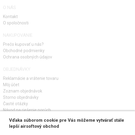
O NÁS
Kontakt
O spoločnosti
NAKUPOVANIE
Prečo kupovať u nás?
Obchodné podmienky
Ochrana osobných údajov
OBJEDNÁVKY
Reklamácie a vrátenie tovaru
Môj účet
Zoznam objednávok
Storno objednávky
Časté otázky
Návod na riešenie porúch
Vďaka súborom cookie pre Vás môžeme vytvárať stále
PRIHLÁS SA K ODBERU
lepší airsoftový obchod