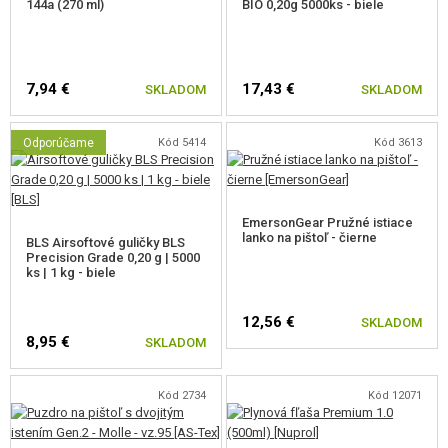
144a (270 ml)
BIO 0,20g 5000ks - biele
7,94 €
17,43 €
SKLADOM
SKLADOM
Odporúčame
Kód 5414
Kód 3613
EmersonGear Pružné istiace
lanko na pištoľ - čierne
BLS Airsoftové guličky BLS
Precision Grade 0,20 g | 5000
ks | 1 kg - biele
12,56 €
SKLADOM
8,95 €
SKLADOM
Kód 2734
Kód 12071