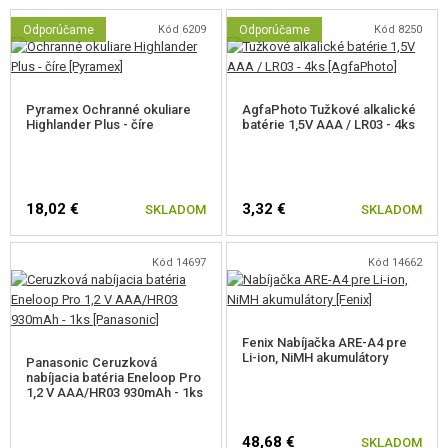
Pistoli poháňa 4x AAA batérie (nie sú súčasťou balenia), ktoré sa vkladajú
do pažbičky. Vhodné strelivo je 0,12 g. Do zásobníka sa potom zmestí 16
Odporúčame
Kód 6209
Odporúčame
Kód 8250
rán.
Zbraň strieľa iba jednotlivo.
Pyramex Ochranné okuliare
AgfaPhoto Tužkové alkalické
Highlander Plus - číre
batérie 1,5V AAA / LR03 - 4ks
POZNÁMKA NA POUŽÍVANIE
18,02 €
3,32 €
SKLADOM
SKLADOM
Pri inštalácii batérií dajte
pozor na správnu polaritu
uvedenú z
vnútornej strany dvierok priestoru pre batérie (pažbička).
Používajte iba kvalitné batérie
(jednorazové, nie nabíjacie) z
Kód 14697
Kód 14662
dôvodu väčšieho výkonu a správnej funkčnosti. Niektoré menej
výkonné batérie, aj keď sú nové, zbraň nenatiahnu! Osvedčené sú tie z
našej ponuky. Pozri vhodné príslušenstvo nižšie.
Pri streľbe
vždy používajte ochranné okuliare
.
Fenix Nabíjačka ARE-A4 pre
Li-ion, NiMH akumulátory
Panasonic Ceruzková
nabíjacia batéria Eneloop Pro
1,2 V AAA/HR03 930mAh - 1ks
48,68 €
SKLADOM