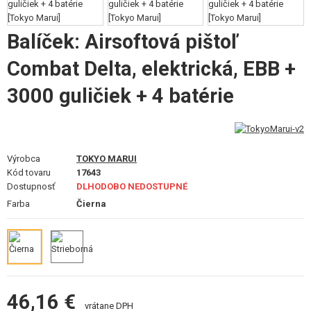
VÝSTROJ, UNIFORMY, PÚZDRA
Balíček: Airsoftová pištoľ
MASKOVANIE, FARBY, PÁSKY
Combat Delta, elektrická, EBB +
VYSIELAČKY, HEADSETY, KAMERY
3000 guličiek + 4 batérie
DOPLNKY K ZBRANIAM, POPRUHY
NÁHRADNÉ DIELY ZBRANÍ, UPGRADE
Výrobca
TOKYO MARUI
SERVIS A ÚDRŽBA ZBRANÍ
Kód tovaru
17643
Dostupnosť
DLHODOBO NEDOSTUPNÉ
SEBAOBRANA, VÝCVIK, NOŽE
Farba
Čierna
TERČE, STRELNICE
OUTDOOR A BUSHCRAFT
JEDLO
46,16 €
vrátane DPH