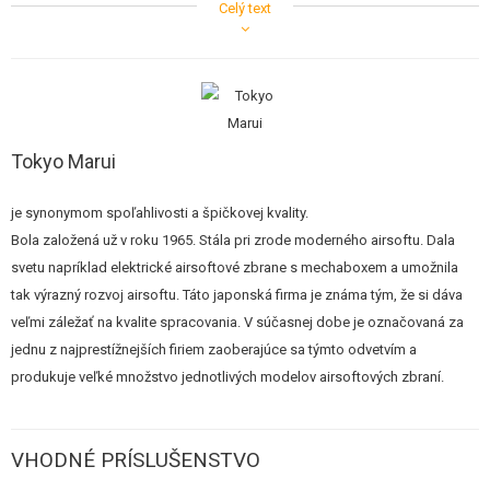
Celý text
Tento cenovo zvýhodnený balíček obsahuje
všetko potrebné na hru
. Ide
o nami vybrané a obľúbené značkové príslušenstvo.
Cenovo zvýhodnený balíček obsahuje:
Airsoftová
elektrická pištoľ Combat Delta
, blowback (EBB) (kód
Tokyo Marui
7296)
Airsoftové
guličky ASG Q Blaster 0,12 g 3300ks
vo fľaši - žltej (kód
je synonymom spoľahlivosti a špičkovej kvality.
15969)
Bola založená už v roku 1965. Stála pri zrode moderného airsoftu. Dala
Tužkové alkalické
batéria 1,5V AAA
/ LR03 - 4ks (kód 8250)
svetu napríklad elektrické airsoftové zbrane s mechaboxem a umožnila
tak výrazný rozvoj airsoftu. Táto japonská firma je známa tým, že si dáva
veľmi záležať na kvalite spracovania. V súčasnej dobe je označovaná za
jednu z najprestížnejších firiem zaoberajúce sa týmto odvetvím a
Hoci sa jedná o lacnejšiu zbraň vhodnú skôr pre zábavu a mladších
produkuje veľké množstvo jednotlivých modelov airsoftových zbraní.
hráčov, firma Tokyo Marui si dáva na spracovanie záležať, a preto aj tu
nájdete podarenú povrchovú úpravu a reálne razenie, čo neurazí ani
zberateľov.
VHODNÉ PRÍSLUŠENSTVO