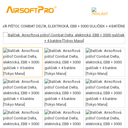
OVÁ PIŠTOĽ COMBAT DELTA, ELEKTRICKÁ, EBB + 3000 GULIČIEK + 4 BATÉRIE
KATEGÓRIE
AIRSOFTOVÉ ZBRANE
VZDUCHOVÉ ZBRANE, PRAKY
GRANÁTOMETY, GRANÁTY
GULIČKY, PLYN
AKUMULÁTORY, NABÍJAČKY
ZÁSOBNÍKY, PLNIČKY
OKULIARE, MASKY