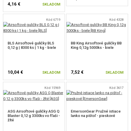
4,16 €
SKLADOM
Kód 6719
Kód 4328
BLS Airsoftové guličky BLS
BB King Airsoftové guličky BB
0,12 g | 8300 ks | 1 kg - biele
King 0,12g 5000ks - biele
10,04 €
7,52 €
SKLADOM
SKLADOM
Kód 15969
Kód 3617
ASG Airsoftové guličky ASG Q
EmersonGear Pružné istiace
Blaster 0,12 g 3300ks vo fľaši -
lanko na pištoľ - pieskové
žlté