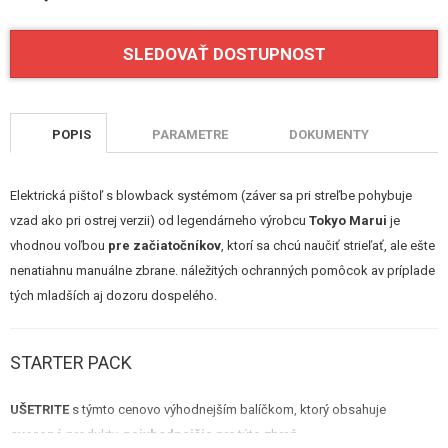
STAVEBNICE, MODELY
SLEDOVAŤ DOSTUPNOST
REKLAMNÉ PREDMETY
POŠKODENÝ, POUŽITÝ TOVAR
POPIS
PARAMETRE
DOKUMENTY
NOVÝ TOVAR
Elektrická pištoľ s blowback systémom (záver sa pri streľbe pohybuje
ZĽAVY, AKCIE
vzad ako pri ostrej verzii) od legendárneho výrobcu
Tokyo Marui
je
vhodnou voľbou
pre začiatočníkov
, ktorí sa chcú naučiť strieľať, ale ešte
KONTAKT
nenatiahnu manuálne zbrane. náležitých ochranných pomôcok av príplade
tých mladších aj dozoru dospelého.
STARTER PACK
UŠETRITE
s týmto cenovo výhodnejším balíčkom, ktorý obsahuje
overené
produkty,
najvhodnejšie
pre túto zbraň.