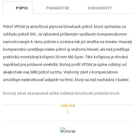
STAVEBNICE, MODELY
POPIS
PARAMETRE
DOKUMENTY
REKLAMNÉ PREDMETY
Pištoľ VP26X je airsoftová plynová blowback pištoľ, ktorá vychádza zo
POŠKODENÝ, POUŽITÝ TOVAR
vzhľadu pištolí SIG. Je vybavená prídavným vyrážacím kompenzátorom
namontovaným k rámu pištole a zostáva tak pri streľbe na mieste. Hranatý
NOVÝ TOVAR
kompenzátor predlžuje nielen pištoľ aj vnútornú hlaveň, ale tiež predlžuje
praktickú montážnej koľajnici 20 mm Mil-Spec. Táto koľajnica je vhodná
ZĽAVY, AKCIE
napríklad pre prídavné svietidlá. Bočný profil VP26X je úplne odlišný od
akejkoľvek inej GBB pištoľ na trhu. Vnútorný závit v kompenzátore
KONTAKT
umožňuje naskrutkovať adaptér na tlmič, ktorý sa tiež nachádza v balení.
Kovový záver zaznamenal určité zníženie hmotnosti pridaním troch
popredných dvojitých ventilačných otvorov a tiež hlbokými rytinami v jeho
Celý text
zadnej časti za ktorou sa naťahuje. Záver so zníženou hmotnosťou
zvyšuje efekt spätného rázu a tento pocit je ešte umocnený montážou
mohutného kompenzátora.