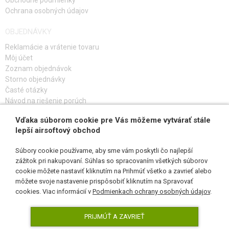
Obchodné podmienky
Svetlovodné mieridlá.
Ochrana osobných údajov
Vyrážací kompenzátor
Vnútorná hlaveň: o6,03mm.
OBJEDNÁVKY
Zosílená tryska.
Dlhá RIS pre svietidlá či laser.
Reklamácie a vrátenie tovaru
Vybrané modely vybavené odnímateľným kolimátorom.
Môj účet
Jedinečné sériové číslo vyryté na ráme zbrane.
Zoznam objednávok
Adaptér na tlmič vrátane krytu. Závit 14 mm ľavotočivý.
Storno objednávky
Časté otázky
Návod na riešenie porúch
Vďaka súborom cookie pre Vás môžeme vytvárať stále
PRIHLÁS SA K ODBERU
lepší airsoftový obchod
Súbory cookie používame, aby sme vám poskytli čo najlepší
zážitok pri nakupovaní. Súhlas so spracovaním všetkých súborov
cookie môžete nastaviť kliknutím na Prihmúť všetko a zavrieť alebo
SLEDUJ NÁS
môžete svoje nastavenie prispôsobiť kliknutím na Spravovať
cookies. Viac informácií v
Podmienkach ochrany osobných údajov
.
PRIJMÚŤ A ZAVRIEŤ