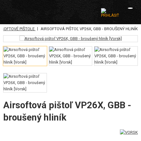
|
RSOFTOVÉ PIŠTOLE
AIRSOFTOVÁ PIŠTOĽ VP26X, GBB - BROUŠENÝ HLINÍK
KATEGÓRIE
AIRSOFTOVÉ ZBRANE
VZDUCHOVÉ ZBRANE, PRAKY
GRANÁTOMETY, GRANÁTY
GULIČKY, PLYN
AKUMULÁTORY, NABÍJAČKY
Airsoftová pištoľ VP26X, GBB -
broušený hliník
ZÁSOBNÍKY, PLNIČKY
OKULIARE, MASKY