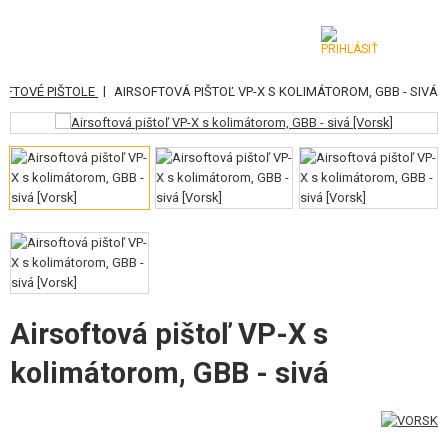
|
OFTOVÉ PIŠTOLE
AIRSOFTOVÁ PIŠTOĽ VP-X S KOLIMÁTOROM, GBB - SIVÁ
KATEGÓRIE
AIRSOFTOVÉ ZBRANE
VZDUCHOVÉ ZBRANE, PRAKY
GRANÁTOMETY, GRANÁTY
GULIČKY, PLYN
AKUMULÁTORY, NABÍJAČKY
Airsoftová pištoľ VP-X s
kolimátorom, GBB - sivá
ZÁSOBNÍKY, PLNIČKY
OKULIARE, MASKY