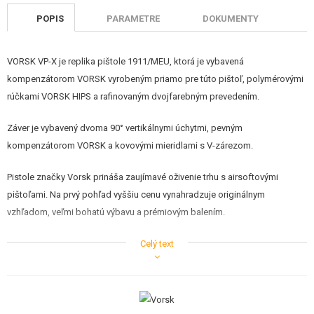
STAVEBNICE, MODELY
POPIS
PARAMETRE
DOKUMENTY
REKLAMNÉ PREDMETY
VORSK VP-X je replika pištole 1911/MEU, ktorá je vybavená
POŠKODENÝ, POUŽITÝ TOVAR
kompenzátorom VORSK vyrobeným priamo pre túto pištoľ, polymérovými
rúčkami VORSK HIPS a rafinovaným dvojfarebným prevedením.
NOVÝ TOVAR
Záver je vybavený dvoma 90° vertikálnymi úchytmi, pevným
ZĽAVY, AKCIE
kompenzátorom VORSK a kovovými mieridlami s V-zárezom.
Pistole značky Vorsk prináša zaujímavé oživenie trhu s airsoftovými
KONTAKT
pištoľami. Na prvý pohľad vyššiu cenu vynahradzuje originálnym
vzhľadom, veľmi bohatú výbavu a prémiovým balením.
Ide o airsoftovú pištoľ, ktorá je poháňaná stlačeným plynom. Je však
Celý text
možné zakúpiť aj zásobník aj na CO2 bombičky. Niektoré modely
obsahujú v balení jednu náhradnú vnútornú nabíjaciu trysku pre plynový
pohon a jednu určenú pre CO2.