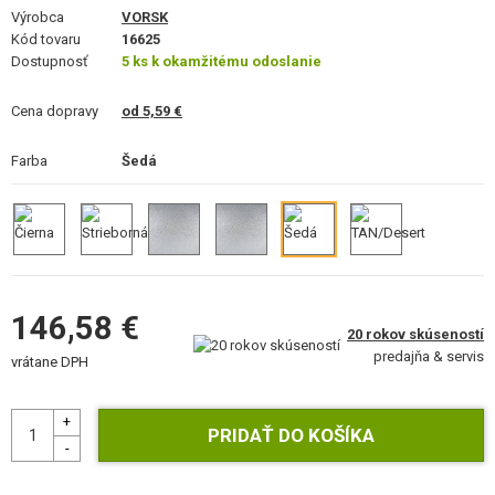
VÝSTROJ, UNIFORMY, PÚZDRA
Výrobca
VORSK
Kód tovaru
16625
Dostupnosť
MASKOVANIE, FARBY, PÁSKY
5 ks k okamžitému odoslanie
Cena dopravy
VYSIELAČKY, HEADSETY, KAMERY
od 5,59 €
Farba
DOPLNKY K ZBRANIAM, POPRUHY
Šedá
NÁHRADNÉ DIELY ZBRANÍ, UPGRADE
SERVIS A ÚDRŽBA ZBRANÍ
SEBAOBRANA, VÝCVIK, NOŽE
146,58 €
20 rokov skúseností
predajňa & servis
TERČE, STRELNICE
vrátane DPH
OUTDOOR A BUSHCRAFT
JEDLO