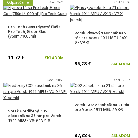
Odporúčame
Kód 7573
Kód 12066
Pevný Vorsk kompenzátor
Vnútorná hlaveň 6.03 x 112 mm
Zosílená tryska
Zásobník na 21 rán
Pro Tech Guns Plynová fľaša
Váha 780 g
Pro Tech, Green Gas
Vorsk Plynový zásobník na 21
Jedinečné sériové číslo vyryté na ráme zbrane.
(750ml/1000ml)
rán pre Vorsk 1911 MEU / VX-
Kompatibilný s Green Gas a CO2 zásobníkmi (pružina a tryska pre
9 / VP-X
použitie s CO2 je súčasťou balenia)
11,72 €
SKLADOM
35,28 €
SKLADOM
Kód 12063
Kód 12067
Vorsk CO2 zásobník na 21 rán
pre Vorsk 1911 MEU / VX-9
Vorsk Predĺžený CO2
zásobník na 36 rán pre Vorsk
1911 MEU / VX-9 / VP-X
37,38 €
SKLADOM