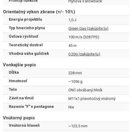
Princíp funkcie
Plynová s Blowback
podmienkach.
TTI Tactical Magwell
: CNC hliníková rozšírená šachta
Orientačný výkon zbrane (+/- 10%)
zásobníka pre bleskové prebíjanie.
Energia projektilu
1,0 J
Mieridlá
: Svetlovodná muška a výškovo i stranovo nastaviteľné
plexi s logom TTI zaisťujú rýchle a presné zamierenie.
Typ hnacieho plynu
Green Gas (zakúpite tu)
Bezpečnosť
: Pištoľ disponuje obojstrannou manuálnou
Úsťová rýchlosť
100 m/s (328 FPS)
poistkou a funkčnou dlaňovou poistkou s predĺženým
beavertail.
Teoretický dostrel
45 m
Vylepšený zásobník novej generácie
Vhodná váha guličiek
0,20g (zakúpite tu)
Vonkajšie popis
Zbraň je dodávaná so zásobníkom s kapacitou
28 rán
, ktorý je
Dĺžka
228 mm
vybavený
zosilnenými ventilmi
(plniacim aj výpúšťacím) novej
Hmotnosť
~1056 g
generácie pre lepšiu tesnosť a stabilitu výkonu. Telo zásobníka je
Telo
CNC obrábaný hliník
zosilnené
na ochranu pri páde.
Závit na tlmič
M11x1 pravotočivý vnútorný
Razenie "F" v pentagone
Nie
Vnútorný popis
Vnútorná hlaveň
~123,5 mm