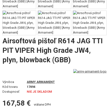
VÝSTROJ, UNIFORMY, PÚZDRA
MASKOVANIE, FARBY, PÁSKY
VYSIELAČKY, HEADSETY, KAMERY
DOPLNKY K ZBRANIAM, POPRUHY
Airsoftová pištoľ R614 JAG TTI
NÁHRADNÉ DIELY ZBRANÍ, UPGRADE
PIT VIPER High Grade JW4,
SERVIS A ÚDRŽBA ZBRANÍ
plyn, blowback (GBB)
SEBAOBRANA, VÝCVIK, NOŽE
TERČE, STRELNICE
Výrobca
ARMY ARMAMENT
Kód tovaru
17494
OUTDOOR A BUSHCRAFT
Dostupnosť
NIE JE SKLADOM
167,58 €
JEDLO
vrátane DPH