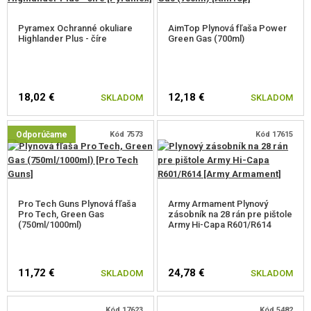
Pyramex Ochranné okuliare
AimTop Plynová fľaša Power
Highlander Plus - číre
Green Gas (700ml)
18,02 €
12,18 €
SKLADOM
SKLADOM
Odporúčame
Kód 7573
Kód 17615
Pro Tech Guns Plynová fľaša
Army Armament Plynový
Pro Tech, Green Gas
zásobník na 28 rán pre pištole
(750ml/1000ml)
Army Hi-Capa R601/R614
11,72 €
24,78 €
SKLADOM
SKLADOM
Kód 17623
Kód 5482