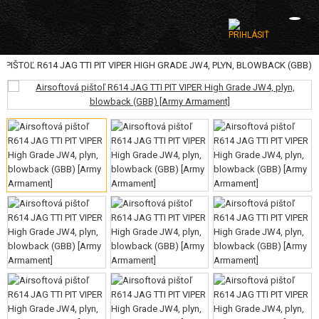
 PIŠTOĽ R614 JAG TTI PIT VIPER HIGH GRADE JW4, PLYN, BLOWBACK (GBB)
KATEGÓRIE
AIRSOFTOVÉ ZBRANE
VZDUCHOVÉ ZBRANE, PRAKY
GRANÁTOMETY, GRANÁTY
GULIČKY, PLYN
AKUMULÁTORY, NABÍJAČKY
ZÁSOBNÍKY, PLNIČKY
OKULIARE, MASKY