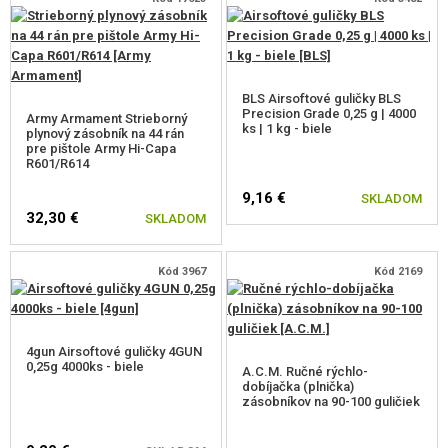
BLS Airsoftové guličky BLS
Precision Grade 0,25 g | 4000
Army Armament Strieborný
ks | 1 kg - biele
plynový zásobník na 44 rán
pre pištole Army Hi-Capa
R601/R614
9,16 €
SKLADOM
32,30 €
SKLADOM
Kód 3967
Kód 2169
4gun Airsoftové guličky 4GUN
0,25g 4000ks - biele
A.C.M. Ručné rýchlo-
dobíjačka (plnička)
zásobníkov na 90-100 guličiek