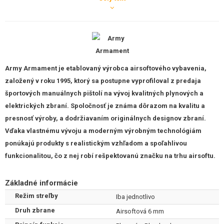
úprava vysokým leskom
(oxidation finish) dodáva pištoľ luxusný
vzhľad a zvyšuje odolnosť proti opotrebovaniu. Na závere aj ráme
nájdete autentické laserové značenie a hlboké
gravírovanie log
Taran Tactical Innovations
a označenie
Pit Viper
.
Odolné vnútorné diely "High Grade"
Army Armament
je etablovaný výrobca airsoftového vybavenia,
založený v roku 1995, ktorý sa postupne vyprofiloval z predaja
Na rozdiel od štandardných modelov je verzia High Grade osadená
športových manuálnych pištolí na vývoj kvalitných plynových a
vnútornými dielmi vyrobenými metódou práškovej metalurgie.
elektrických zbraní. Spoločnosť je známa dôrazom na kvalitu a
Oceľové vnútorné komponenty
zahŕňajú:
presnosť výroby, a dodržiavaním originálnych designov zbraní.
Vďaka vlastnému vývoju a moderným výrobným technológiám
Kompletný bicí mechanizmus a spúšťové ústrojenstvo.
Záchyt kladivka, kladivko a resetovacie prvky pre dlhú
ponúkajú produkty s realistickým vzhľadom a spoľahlivou
životnosť aj pri intenzívnom používaní.
funkcionalitou, čo z nej robí rešpektovanú značku na trhu airsoftu.
Všetky diely sú plne kompatibilné so štandardom TM (Tokyo
Marui), čo otvára široké možnosti ďalšieho upgradu.
Základné informácie
Ergonómia a ovládacie prvky
Režim streľby
Iba jednotlivo
Ručne stipľovaný grip
: Rukoväť je vybavená ručne robenou
Druh zbrane
Airsoftová 6 mm
textúrou (stippling) pre istý a pevný úchop v akýchkoľvek