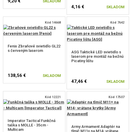
9,20 €
SKLADOM
4,16 €
SKLADOM
Kód 14668
Kód 7642
Fenix Zbraňové svietidlo GL22
s červeným laserom
ASG Taktické LED svietidlo s
laserom pre montáž na bežnú
Picatiny lištu
138,56 €
SKLADOM
47,46 €
SKLADOM
Kód 12221
Kód 17507
Imperator Tactical Funkčná
taška s MOLLE - 35cm -
Army Armament Adaptér na
Multicam
tlmič M11+ na M14- vrátane