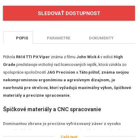
STAVEBNICE, MODELY
SLEDOVAŤ DOSTUPNOST
REKLAMNÉ PREDMETY
POŠKODENÝ, POUŽITÝ TOVAR
POPIS
PARAMETRE
DOKUMENTY
NOVÝ TOVAR
Pištola
R614 TTI Pit Viper
známa z filmu
John Wick 4
v edícii
High
ZĽAVY, AKCIE
Grade
predstavuje vrcholný rad licencovaných replík, ktorá vznikla zo
spolupráce spoločností
JAG Precision
a
Táto pištoľ, známa svojou
KONTAKT
nekompromisnou ergonómiou a agresívnym dizajnom, je
navrhnutá pre strelcov, ktorí vyžadujú maximálny výkon, špičkové
materiály a precízne spracovanie.
Špičkové materiály a CNC spracovanie
Dominantou zbrane je precízne vyfrézovaný záver z vysoko
pevného hliníka
7075
pomocou
CNC technológie
. Povrchová
Celý text