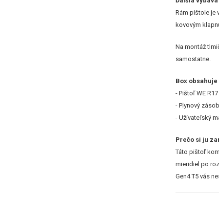
Ďalšia výbava
Rám pištole je
kovovým klapnut
Na montáž tlmi
samostatne.
Box obsahuje
- Pištoľ WE R1
- Plynový záso
- Užívateľský m
Prečo si ju za
Táto pištoľ ko
mieridiel po ro
Gen4 T5 vás ne