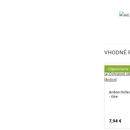
VHODNÉ 
Odporúčame
Ardon Ochra
- číre
7,94 €