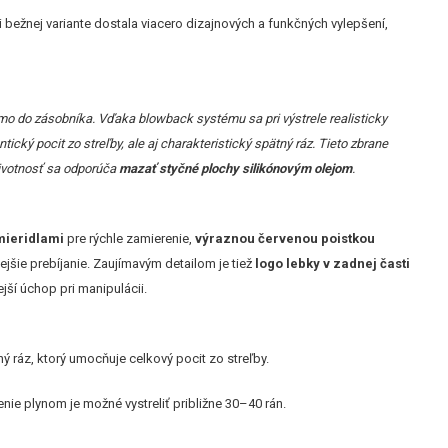
 bežnej variante dostala viacero dizajnových a funkčných vylepšení,
amo do zásobníka. Vďaka blowback systému sa pri výstrele realisticky
cký pocit zo streľby, ale aj charakteristický spätný ráz. Tieto zbrane
životnosť sa odporúča
mazať styčné plochy silikónovým olejom
.
mieridlami
pre rýchle zamierenie,
výraznou červenou poistkou
ejšie prebíjanie. Zaujímavým detailom je tiež
logo lebky v zadnej časti
jší úchop pri manipulácii.
ný ráz, ktorý umocňuje celkový pocit zo streľby.
nie plynom je možné vystreliť približne 30–40 rán.