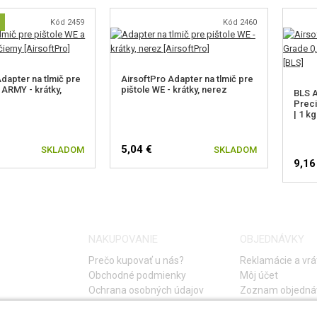
Kód 2459
Kód 2460
dapter na tlmič pre
AirsoftPro Adapter na tlmič pre
 ARMY - krátky,
pištole WE - krátky, nerez
BLS A
Preci
| 1 kg
5,04 €
SKLADOM
SKLADOM
9,16
NAKUPOVANIE
OBJEDNÁVKY
Prečo kupovať u nás?
Reklamácie a vrá
Obchodné podmienky
Môj účet
Ochrana osobných údajov
Zoznam objedná
Storno objednáv