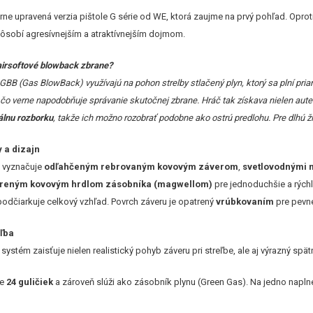
ne upravená verzia pištole G série od WE, ktorá zaujme na prvý pohľad. Oproti
ôsobí agresívnejším a atraktívnejším dojmom.
airsoftové blowback zbrane?
 GBB (Gas BlowBack) využívajú na pohon strelby stlačený plyn, ktorý sa plní pri
 čo verne napodobňuje správanie skutočnej zbrane. Hráč tak získava nielen autenti
álnu rozborku
, takže ich možno rozobrať podobne ako ostrú predlohu. Pre dlhú 
 a dizajn
 vyznačuje
odľahčeným rebrovaným kovovým záverom
,
svetlovodnými 
íreným kovovým hrdlom zásobníka (magwellom)
pre jednoduchšie a rýchl
 podčiarkuje celkový vzhľad. Povrch záveru je opatrený
vrúbkovaním
pre pevne
eľba
systém zaisťuje nielen realistický pohyb záveru pri streľbe, ale aj výrazný spät
me
24 guličiek
a zároveň slúži ako zásobník plynu (Green Gas). Na jedno naplne