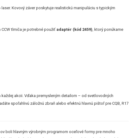
o laser. Kovový záver poskytuje realistickú manipuláciu s typickým
 CCW tlmiča je potrebné použiť
adaptér (kód 2459)
, ktorý ponúkame
u na každej akcii. Vďaka premysleným detailom – od svetlovodných
hľadáte spoľahlivú záložnú zbraň alebo efektnú hlavnú pištoľ pre CQB, R17
 rokov boli hlavným výrobným programom oceľové formy pre mnoho