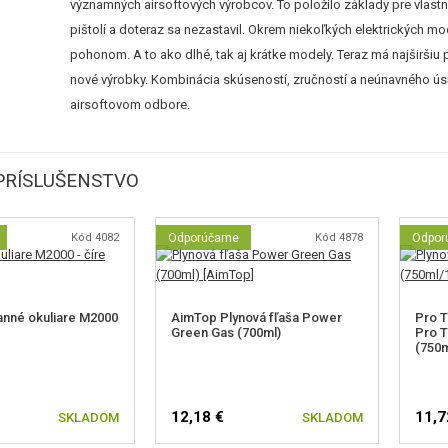
významných airsoftových výrobcov. To položilo základy pre vlastn
pištolí a doteraz sa nezastavil. Okrem niekoľkých elektrických 
pohonom. A to ako dlhé, tak aj krátke modely. Teraz má najširš
nové výrobky. Kombinácia skúseností, zručností a neúnavného úsi
airsoftovom odbore.
PRÍSLUŠENSTVO
Kód 4082
Odporúčame
Kód 4878
Odpor
nné okuliare M2000
AimTop Plynová fľaša Power
Pro T
Green Gas (700ml)
Pro T
(750m
12,18 €
11,7
SKLADOM
SKLADOM