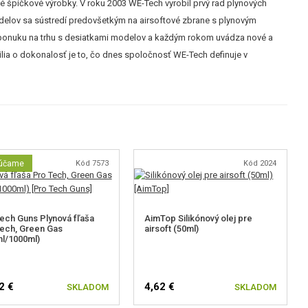
é špičkové výrobky. V roku 2003 WE-Tech vyrobil prvý rad plynových
modelov sa sústredí predovšetkým na airsoftové zbrane s plynovým
iu ponuku na trhu s desiatkami modelov a každým rokom uvádza nové a
lia o dokonalosť je to, čo dnes spoločnosť WE-Tech definuje v
účame
Kód 7573
Kód 2024
ech Guns Plynová fľaša
AimTop Silikónový olej pre
ech, Green Gas
airsoft (50ml)
l/1000ml)
2 €
4,62 €
SKLADOM
SKLADOM