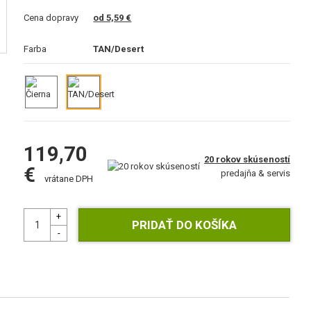
Cena dopravy
od 5,59 €
Farba
TAN/Desert
119,70
20 rokov skúseností
€
predajňa & servis
vrátane DPH