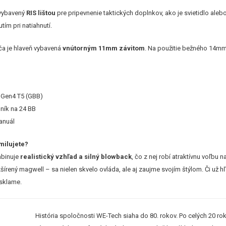
 vybavený
RIS lištou
pre pripevnenie taktických doplnkov, ako je svietidlo aleb
ím pri natiahnutí.
ča je hlaveň vybavená
vnútorným 11mm závitom
. Na použitie bežného 14mm
7 Gen4 T5 (GBB)
bník na 24 BB
anuál
milujete?
mbinuje
realistický vzhľad a silný blowback
, čo z nej robí atraktívnu voľb
zšírený magwell – sa nielen skvelo ovláda, ale aj zaujme svojím štýlom. Či už 
sklame.
História spoločnosti WE-Tech siaha do 80. rokov. Po celých 20