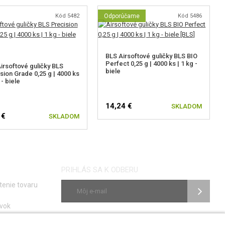
Kód 5482
Odporúčame
Kód 5486
BLS Airsoftové guličky BLS BIO
Perfect 0,25 g | 4000 ks | 1 kg -
irsoftové guličky BLS
biele
sion Grade 0,25 g | 4000 ks
 - biele
14,24 €
SKLADOM
 €
SKLADOM
PRIHLÁS SA K ODBERU
tenie tovaru
vok
ky
SLEDUJ NÁS