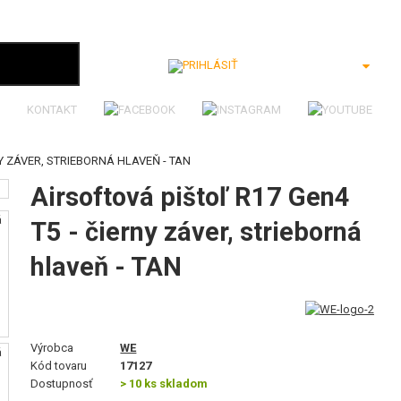
Prihlásiť
KONTAKT
NY ZÁVER, STRIEBORNÁ HLAVEŇ - TAN
Airsoftová pištoľ R17 Gen4
T5 - čierny záver, strieborná
hlaveň - TAN
Výrobca
WE
Kód tovaru
17127
Dostupnosť
> 10 ks skladom