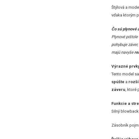
Štýlová a moder
vďaka ktorým p
Čo sú plynové 
Plynové pištole
pohybuje záver,
majú navyše
re
Výrazné prvky
Tento model sa
spúšte
a
rozš
záveru
, ktoré
Funkcie a str
Silný blowback 
Zásobník poj