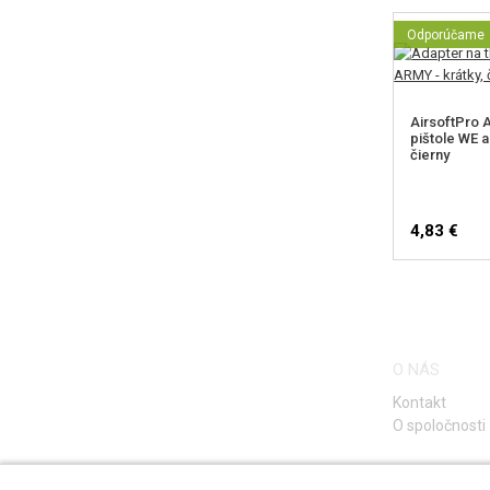
Odporúčame
AirsoftPro A
pištole WE a
čierny
4,83 €
O NÁS
Kontakt
O spoločnosti