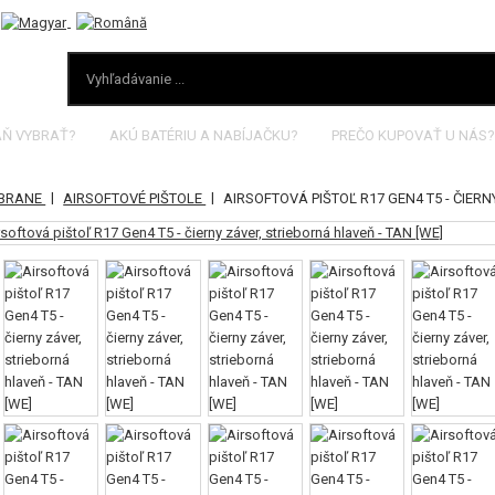
AŇ VYBRAŤ?
AKÚ BATÉRIU A NABÍJAČKU?
PREČO KUPOVAŤ U NÁS?
|
|
ZBRANE
AIRSOFTOVÉ PIŠTOLE
AIRSOFTOVÁ PIŠTOĽ R17 GEN4 T5 - ČIER