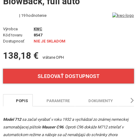
BlowBack, full auto
STAVEBNICE, MODELY
| 19 hodnotenie
REKLAMNÉ PREDMETY
Výrobca
KWC
POŠKODENÝ, POUŽITÝ TOVAR
Kód tovaru
8547
Dostupnosť
NIE JE SKLADOM
NOVÝ TOVAR
138,18 €
vrátane DPH
ZĽAVY, AKCIE
SLEDOVAŤ DOSTUPNOST
KONTAKT
POPIS
PARAMETRE
DOKUMENTY
HO
Model 712
sa začal vyrábať v roku 1932 a vychádzal zo známej nemeckej
samonabíjacej pištole
Mauser C96
. Oproti C96 dokáže M712 strieľať v
automatickom režime a náboje sa už nenabíjajú do schránky zhora