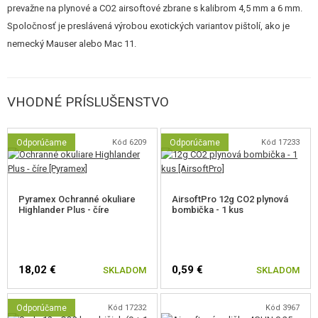
prevažne na plynové a CO2 airsoftové zbrane s kalibrom 4,5 mm a 6 mm.
Spoločnosť je preslávená výrobou exotických variantov pištolí, ako je
nemecký Mauser alebo Mac 11.
VHODNÉ PRÍSLUŠENSTVO
Odporúčame
Kód 6209
Odporúčame
Kód 17233
Pyramex Ochranné okuliare
AirsoftPro 12g CO2 plynová
Highlander Plus - číre
bombička - 1 kus
18,02 €
0,59 €
SKLADOM
SKLADOM
Odporúčame
Kód 17232
Kód 3967