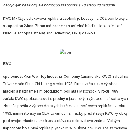
nábojovým pásikom, ale pomocou zásobníka s 10 alebo 20 nábojmi.
KWC M712 je celokovová replika. Zásobník je kovový, na CO2 bombičky a
s kapacitou 24ran. Zbraň má zadné nastaviteľné hľadia. HopUp je fixná.
Pištoľ je schopná strieľať ako jednotlivo, tak aj dávkou!
KWC
spoločnosť Kien Well Toy Industrial Company (známu ako KWC) založil na
Taiwane pán Shun-Chi Huang v roku 1978. Firma začala ako výrobca
hračiek a najznámejším produktom boli autá Matchbox. V roku 1989
začala KWC spolupracovať s predným japonským výrobcom airsoftových
zbraní a prešla z výroby detských hračiek k airsoftovým replikám. V roku
1993, namiesto aby sa OEM továrňou na hračky, predstavuje KWC výrobky
pod svojou vlastnou značkou a stáva sa celosvetovo známa. Veľkým
úspechom bola prvá replika plynové M92 s BlowBack. KWC sa zameriava