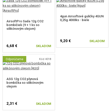
4gun Airsoftové guličky 4GUN
0,25g 4000ks - biele
AirsoftPro Sada 12g CO2
bombičiek (9 + 1 ks so
silikónovým olejom)
9,20 €
SKLADOM
6,68 €
SKLADOM
Odporúčame
Kód 4018
ASG 12g CO2 plynová
bombička so silikónovým
olejom
2,31 €
SKLADOM