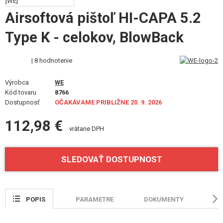
STAVEBNICE, MODELY
Airsoftová pištoľ HI-CAPA 5.2
REKLAMNÉ PREDMETY
Type K - celokov, BlowBack
POŠKODENÝ, POUŽITÝ TOVAR
| 8 hodnotenie
NOVÝ TOVAR
Výrobca
WE
Kód tovaru
8766
ZĽAVY, AKCIE
Dostupnosť
OČAKÁVAME PRIBLIŽNE 20. 9. 2026
112,98 €
KONTAKT
vrátane DPH
SLEDOVAŤ DOSTUPNOST
POPIS
PARAMETRE
DOKUMENTY
HO