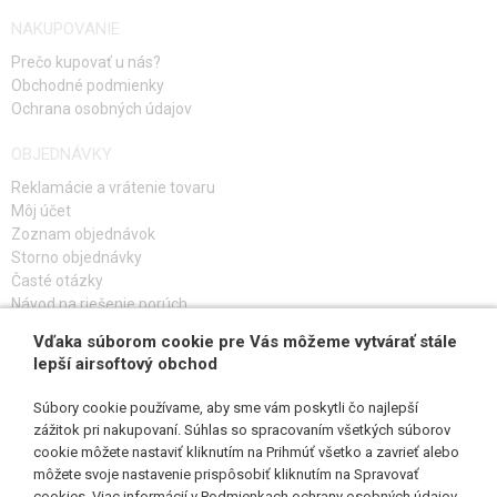
NAKUPOVANIE
Prečo kupovať u nás?
Obchodné podmienky
Ochrana osobných údajov
OBJEDNÁVKY
Reklamácie a vrátenie tovaru
Môj účet
Zoznam objednávok
Storno objednávky
Časté otázky
Návod na riešenie porúch
Vďaka súborom cookie pre Vás môžeme vytvárať stále
PRIHLÁS SA K ODBERU
lepší airsoftový obchod
Súbory cookie používame, aby sme vám poskytli čo najlepší
zážitok pri nakupovaní. Súhlas so spracovaním všetkých súborov
cookie môžete nastaviť kliknutím na Prihmúť všetko a zavrieť alebo
SLEDUJ NÁS
môžete svoje nastavenie prispôsobiť kliknutím na Spravovať
cookies. Viac informácií v
Podmienkach ochrany osobných údajov
.