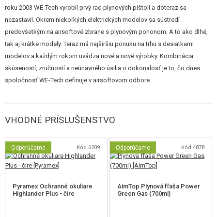
20mm montáž pre taktické doplnky.
roku 2003 WE-Tech vyrobil prvý rad plynových pištolí a doteraz sa
nezastavil. Okrem niekoľkých elektrických modelov sa sústredí
Grafitovo sivá povrchová úprava.
predovšetkým na airsoftové zbrane s plynovým pohonom. A to ako dlhé,
tak aj krátke modely. Teraz má najširšiu ponuku na trhu s desiatkami
modelov a každým rokom uvádza nové a nové výrobky. Kombinácia
skúseností, zručností a neúnavného úsilia o dokonalosť je to, čo dnes
spoločnosť WE-Tech definuje v airsoftovom odbore.
VHODNÉ PRÍSLUŠENSTVO
Odporúčame
Kód 6209
Odporúčame
Kód 4878
Pyramex Ochranné okuliare
AimTop Plynová fľaša Power
Highlander Plus - číre
Green Gas (700ml)