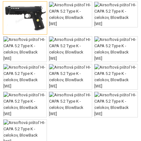
VÝSTROJ, UNIFORMY, PÚZDRA
MASKOVANIE, FARBY, PÁSKY
VYSIELAČKY, HEADSETY, KAMERY
DOPLNKY K ZBRANIAM, POPRUHY
NÁHRADNÉ DIELY ZBRANÍ, UPGRADE
SERVIS A ÚDRŽBA ZBRANÍ
SEBAOBRANA, VÝCVIK, NOŽE
TERČE, STRELNICE
OUTDOOR A BUSHCRAFT
JEDLO