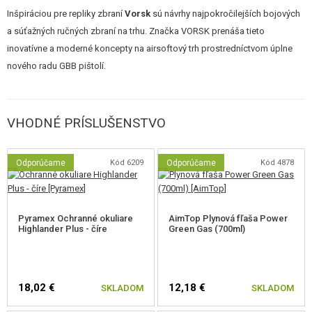
namazané silikónovou vazelínou alebo silikónovým olejom.
Inšpiráciou pre repliky zbraní
Vorsk
sú návrhy najpokročilejších bojových
a súťažných ručných zbraní na trhu. Značka VORSK prenáša tieto
Táto pištoľ je vybavená otvoreným priehľadovým mikro-kolimátorom. Ten
inovatívne a moderné koncepty na airsoftový trh prostredníctvom úplne
premieta na sklíčko červený svietiaci bod ktorý uľahčuje a teda zrýchľuje
nového radu GBB pištolí.
zamierenie. Kolimátor je samozrejme nastavovateľný. O pohon sa stará
batéria CR2032 ktorá obvykle nie je súčasťou balenia, ale môžete ju
zakúpiť ako príslušenstvo v našom e-shope.
VHODNÉ PRÍSLUŠENSTVO
Najvýraznejšie rysy pištole sú:
Odporúčame
Kód 6209
Odporúčame
Kód 4878
Originálny kovový CNC obrábaný záver.
Texturovaná rukoväť pre optimálnu priľnavosť.
Vonkajšia ryhovaná hlaveň.
Pyramex Ochranné okuliare
AimTop Plynová fľaša Power
Obojstranná páčka poistky.
Highlander Plus - číre
Green Gas (700ml)
Svetlovodné mieridlá.
Nastaviteľné celokovové hľadí.
Vnútorná hlaveň: ø6,03mm.
Zosílená tryska.
18,02 €
12,18 €
SKLADOM
SKLADOM
Predĺžené zväčšené hrdlo zásobníka.
Jedinečné sériové číslo vyryté na ráme zbrane.