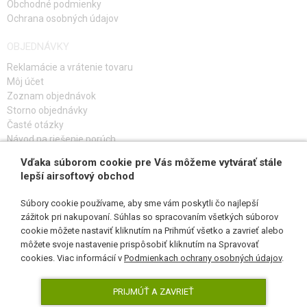
Obchodné podmienky
Ochrana osobných údajov
OBJEDNÁVKY
Reklamácie a vrátenie tovaru
Môj účet
Zoznam objednávok
Storno objednávky
Časté otázky
Návod na riešenie porúch
Vďaka súborom cookie pre Vás môžeme vytvárať stále
PRIHLÁS SA K ODBERU
lepší airsoftový obchod
Súbory cookie používame, aby sme vám poskytli čo najlepší
zážitok pri nakupovaní. Súhlas so spracovaním všetkých súborov
cookie môžete nastaviť kliknutím na Prihmúť všetko a zavrieť alebo
SLEDUJ NÁS
môžete svoje nastavenie prispôsobiť kliknutím na Spravovať
cookies. Viac informácií v
Podmienkach ochrany osobných údajov
.
PRIJMÚŤ A ZAVRIEŤ