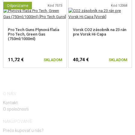
Adaptér na tlmič vrátane krytu. Závit 14 mm ľavotočivý.
Odporúčame
Kód 7573
Kód 12068
Pro Tech Guns Plynová fľaša
Vorsk CO2 zásobník na 23 rán
Pro Tech, Green Gas
pre Vorsk Hi-Capa
(750ml/1000ml)
11,72 €
40,74 €
SKLADOM
SKLADOM
O NÁS
Kontakt
O spoločnosti
NAKUPOVANIE
Prečo kupovať u nás?