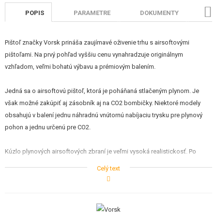
STAVEBNICE, MODELY
POPIS
PARAMETRE
DOKUMENTY
HO
REKLAMNÉ PREDMETY
Pištoľ značky Vorsk prináša zaujímavé oživenie trhu s airsoftovými
POŠKODENÝ, POUŽITÝ TOVAR
pištoľami. Na prvý pohľad vyššiu cenu vynahradzuje originálnym
vzhľadom, veľmi bohatú výbavu a prémiovým balením.
NOVÝ TOVAR
Jedná sa o airsoftovú pištoľ, ktorá je poháňaná stlačeným plynom. Je
ZĽAVY, AKCIE
však možné zakúpiť aj zásobník aj na CO2 bombičky. Niektoré modely
obsahujú v balení jednu náhradnú vnútornú nabíjaciu trysku pre plynový
KONTAKT
pohon a jednu určenú pre CO2.
Kúzlo plynových airsoftových zbraní je veľmi vysoká realistickosť. Po
vložení zásobníka je nutné natiahnuť záver pištole dozadu, čo je
Celý text
sprevádzané typickým kovovým klapnutím. Pri každom výstrele dochádza
k prudkému pohybu záveru dozadu. Po dostrieľaní zásobníka zostáva
záver v zadnej polohe. Zbraň tiež umožňuje pomerne realistickú rozborku.
Styčné plochy pohyblivých dielov je vhodné udržiavať bez nečistôt a