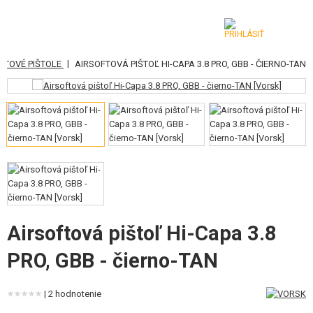
|
FTOVÉ PIŠTOLE
AIRSOFTOVÁ PIŠTOĽ HI-CAPA 3.8 PRO, GBB - ČIERNO-TAN
KATEGÓRIE
AIRSOFTOVÉ ZBRANE
VZDUCHOVÉ ZBRANE, PRAKY
GRANÁTOMETY, GRANÁTY
GULIČKY, PLYN
AKUMULÁTORY, NABÍJAČKY
Airsoftová pištoľ Hi-Capa 3.8
PRO, GBB - čierno-TAN
ZÁSOBNÍKY, PLNIČKY
OKULIARE, MASKY
| 2 hodnotenie