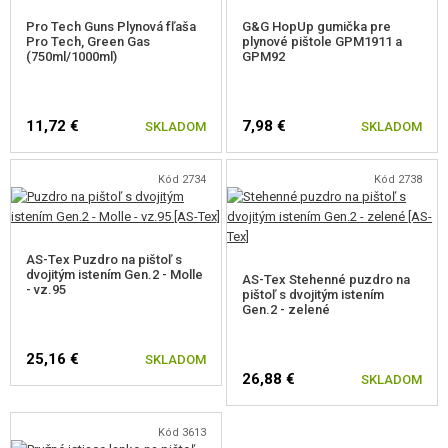
Pro Tech Guns Plynová fľaša
G&G HopUp gumička pre
Pro Tech, Green Gas
plynové pištole GPM1911 a
(750ml/1000ml)
GPM92
11,72 €
7,98 €
SKLADOM
SKLADOM
Kód 2734
Kód 2738
AS-Tex Puzdro na pištoľ s
dvojitým istením Gen.2 - Molle
AS-Tex Stehenné puzdro na
- vz.95
pištoľ s dvojitým istením
Gen.2 - zelené
25,16 €
SKLADOM
26,88 €
SKLADOM
Kód 3613