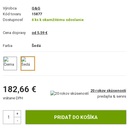
STAVEBNICE, MODELY
Výrobca
G&G
Kód tovaru
15877
REKLAMNÉ PREDMETY
Dostupnosť
4 ks k okamžitému odoslanie
POŠKODENÝ, POUŽITÝ TOVAR
Cena dopravy
od 5,59 €
NOVÝ TOVAR
Farba
Šedá
ZĽAVY, AKCIE
KONTAKT
182,66 €
20 rokov skúseností
predajňa & servis
vrátane DPH