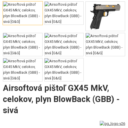
VÝSTROJ, UNIFORMY, PÚZDRA
MASKOVANIE, FARBY, PÁSKY
VYSIELAČKY, HEADSETY, KAMERY
DOPLNKY K ZBRANIAM, POPRUHY
NÁHRADNÉ DIELY ZBRANÍ, UPGRADE
SERVIS A ÚDRŽBA ZBRANÍ
SEBAOBRANA, VÝCVIK, NOŽE
Airsoftová pištoľ GX45 MkV,
TERČE, STRELNICE
celokov, plyn BlowBack (GBB) -
OUTDOOR A BUSHCRAFT
sivá
JEDLO