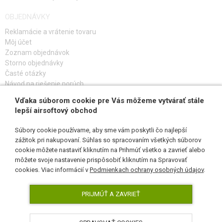
OBJEDNÁVKY
Reklamácie a vrátenie tovaru
Môj účet
Zoznam objednávok
Storno objednávky
Časté otázky
Návod na riešenie porúch
Vďaka súborom cookie pre Vás môžeme vytvárať stále
PRIHLÁS SA K ODBERU
lepší airsoftový obchod
Súbory cookie používame, aby sme vám poskytli čo najlepší
zážitok pri nakupovaní. Súhlas so spracovaním všetkých súborov
cookie môžete nastaviť kliknutím na Prihmúť všetko a zavrieť alebo
SLEDUJ NÁS
môžete svoje nastavenie prispôsobiť kliknutím na Spravovať
cookies. Viac informácií v
Podmienkach ochrany osobných údajov
.
PRIJMÚŤ A ZAVRIEŤ