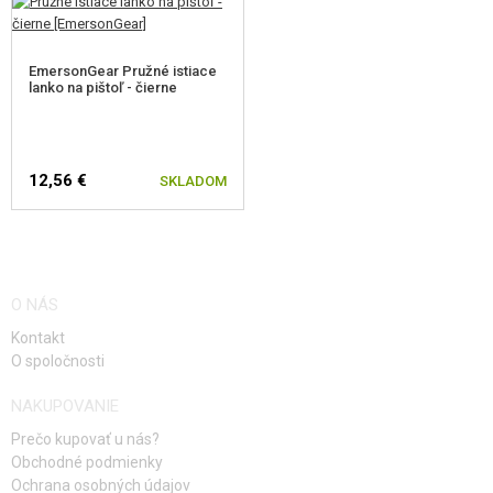
EmersonGear Pružné istiace
lanko na pištoľ - čierne
12,56 €
SKLADOM
O NÁS
Kontakt
O spoločnosti
NAKUPOVANIE
Prečo kupovať u nás?
Obchodné podmienky
Ochrana osobných údajov