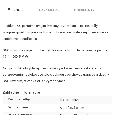
POPIS
PARAMETRE
DOKUMENTY
Značka G&G je známa svojimi kvalitnými zbraňami a ich neustálym
vývojom vpred. Svojou kvalitou a funkčnosťou určite zaujmú nejedného
airsoftového nadšenca.
G&G rozširuje svoju ponuku pištolí a máme tu moderné poňatie pištole
1911 -
GX45 MkV
.
Ako je u G&G obvyklé, aj tu nájdeme
vysokú úroveň vonkajšieho
spracovania
- celokovové telo s peknou povrchovou úpravou a vlastným
G&G razením,
taktické črienky
z polyméru .
Základné informácie
Záver je
odľahčený
, s vyrazeným logom GX45. Odľahčené sú aj spúšť a
kohútik. Všetky
ovládacie prvky
sú funkčné - dlaňová poistka,
Režim streľby
Iba jednotlivo
obojstranná poistka záveru, záchyt záveru a zásobníka. Na ráme pištole je
Druh zbrane
Airsoftová 6 mm
vygravírované unikátne
sériové číslo
pištole. Samozrejmosťou u G&G je