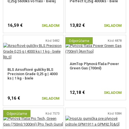
spracovania, pokročilú elektroniku, veľmi dobrý výkon vďaka & nbsp;
0,25g 5600ks vo fľaši - bielej
Perfect 0,25g 4000ks - biele
kvalitným vnútorným dielam & nbsp; a spoľahlivosť. Značka intenzívne
buduje vzťah s airsoftovú komunitou a je predovšetkým v zahraničí veľmi
obľúbená.
16,59 €
13,82 €
SKLADOM
SKLADOM
Kód 5482
Odporúčame
Kód 4878
AimTop Plynová fľaša Power
Green Gas (700ml)
BLS Airsoftové guličky BLS
Precision Grade 0,25 g | 4000
ks | 1 kg - biele
12,18 €
SKLADOM
9,16 €
SKLADOM
Odporúčame
Kód 7573
Kód 9384