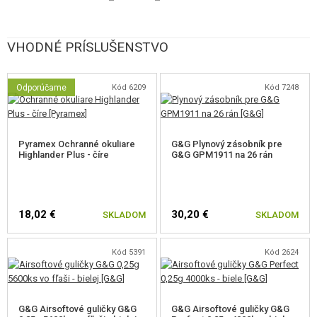
Taktické rúčky
Špecifikácia
Jednoduché nastavovanie hop-up
High-flow ventil
VHODNÉ PRÍSLUŠENSTVO
Rotačná prepúšťacia klapka
Obsah balenia
Odporúčame
Kód 6209
Kód 7248
Pistole GX45 MkV
Zásobník
Rýchloplnička
Kľúč na nastavovanie hop-up v tvare nábojnice .45 ACP
Pyramex Ochranné okuliare
G&G Plynový zásobník pre
Highlander Plus - číre
G&G GPM1911 na 26 rán
Prepravný kufrík
Celý text
18,02 €
30,20 €
SKLADOM
SKLADOM
Kód 5391
Kód 2624
G&G ARMAMENT
je taiwanský výrobca s dlhoročnou tradíciou. Ponúka vysokú kvalitu
G&G Airsoftové guličky G&G
G&G Airsoftové guličky G&G