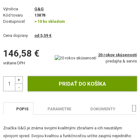
STAVEBNICE, MODELY
Výrobca
G&G
Kód tovaru
13878
REKLAMNÉ PREDMETY
Dostupnosť
> 10 ks skladom
POŠKODENÝ, POUŽITÝ TOVAR
Cena dopravy
od 5,59 €
NOVÝ TOVAR
146,58 €
20 rokov skúseností
predajňa & servis
vrátane DPH
ZĽAVY, AKCIE
KONTAKT
POPIS
PARAMETRE
DOKUMENTY
HO
Značka G&G je známa svojimi kvalitnými zbraňami a ich neustálym
vývojom vpred. Svojou kvalitou a funkčnosťou určite zaujmú nejedného