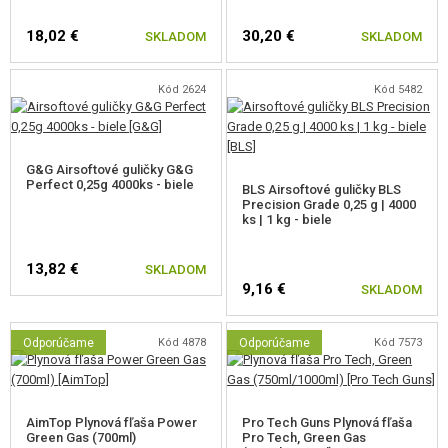
18,02 €
30,20 €
SKLADOM
SKLADOM
Kód 2624
Kód 5482
G&G Airsoftové guličky G&G
Perfect 0,25g 4000ks - biele
BLS Airsoftové guličky BLS
Precision Grade 0,25 g | 4000
ks | 1 kg - biele
13,82 €
SKLADOM
9,16 €
SKLADOM
Odporúčame
Kód 4878
Odporúčame
Kód 7573
AimTop Plynová fľaša Power
Pro Tech Guns Plynová fľaša
Green Gas (700ml)
Pro Tech, Green Gas