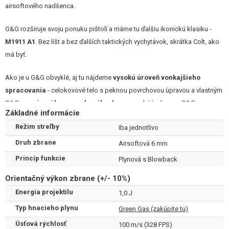
airsoftového nadšenca.
G&G rozširuje svoju ponuku pištolí a máme tu ďalšiu ikonickú klasiku -
M1911 A1
. Bez líšt a bez ďalších taktických vychytávok, skrátka Colt, ako
má byť.
Ako je u G&G obvyklé, aj tu nájdeme
vysokú úroveň vonkajšieho
spracovania
- celokovové telo s peknou povrchovou úpravou a vlastným
G&G razením,
rúhy z orechového dreva
so zlatým logom G&G.
Základné informácie
Samozrejmosťou je regulovateľný hop-up systém, ktorý sa
nastavuje pri
Režim streľby
Iba jednotlivo
ústí hlavne
pomocou priloženého kľúča v tvare nábojnice .45 ACP.
Druh zbrane
Airsoftová 6 mm
Princíp funkcie
Plynová s Blowback
Vnútorný systém nesie stopy inovácie výrobcu pre bezpečnejšiu
prevádzku a stabilný výkon. Napríklad
hi-flow vypúšťací ventil
s
Orientačný výkon zbrane (+/- 10%)
mikrofiltrom, alebo
rotačnú prepúšťaciu klapku
.
Energia projektilu
1,0 J
Typ hnacieho plynu
Green Gas (zakúpite tu)
ROTAČNÁ PREPÚŠŤACIA KLAPKA
Úsťová rýchlosť
100 m/s (328 FPS)