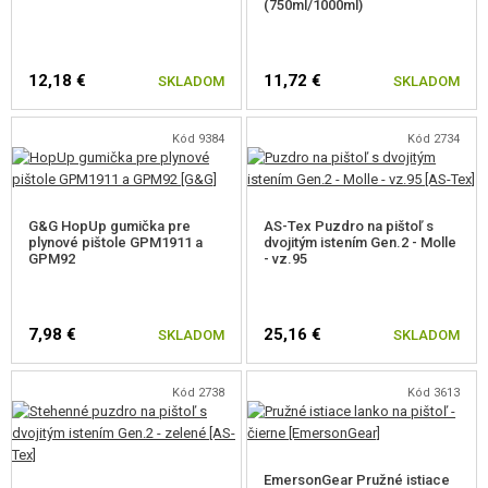
(750ml/1000ml)
12,18 €
11,72 €
SKLADOM
SKLADOM
Kód 9384
Kód 2734
G&G HopUp gumička pre
AS-Tex Puzdro na pištoľ s
plynové pištole GPM1911 a
dvojitým istením Gen.2 - Molle
GPM92
- vz.95
7,98 €
25,16 €
SKLADOM
SKLADOM
Kód 2738
Kód 3613
EmersonGear Pružné istiace