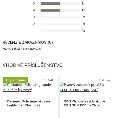
5
1x
4
1x
G&G ARMAMENT
3
0x
2
0x
je taiwanský výrobca s dlhoročnou tradíciou. Ponúka vysokú kvalitu
1
0x
spracovania, pokročilú elektroniku, veľmi dobrý výkon vďaka & nbsp;
kvalitným vnútorným dielam & nbsp; a spoľahlivosť. Značka intenzívne
RECENZIE ZÁKAZNÍKOV (0)
buduje vzťah s airsoftovú komunitou a je predovšetkým v zahraničí veľmi
Nikto zatiaľ nerecenzoval
obľúbená.
VHODNÉ PRÍSLUŠENSTVO
Odporúčame
Kód 6209
Kód 7248
Pyramex Ochranné okuliare
G&G Plynový zásobník pre
Highlander Plus - číre
G&G GPM1911 na 26 rán