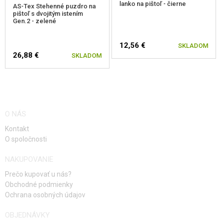
lanko na pištoľ - čierne
AS-Tex Stehenné puzdro na
pištoľ s dvojitým istením
Gen.2 - zelené
12,56 €
SKLADOM
26,88 €
SKLADOM
O NÁS
Kontakt
O spoločnosti
NAKUPOVANIE
Prečo kupovať u nás?
Obchodné podmienky
Ochrana osobných údajov
OBJEDNÁVKY