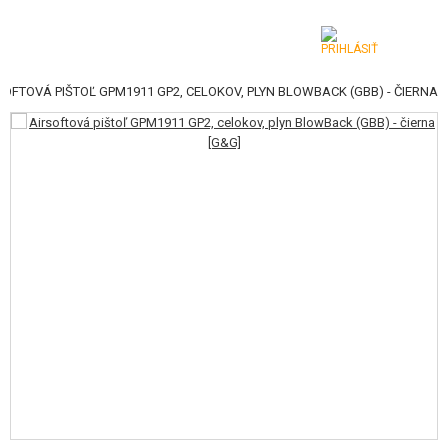
SOFTOVÁ PIŠTOĽ GPM1911 GP2, CELOKOV, PLYN BLOWBACK (GBB) - ČIERNA
KATEGÓRIE
AIRSOFTOVÉ ZBRANE
VZDUCHOVÉ ZBRANE, PRAKY
GRANÁTOMETY, GRANÁTY
GULIČKY, PLYN
AKUMULÁTORY, NABÍJAČKY
ZÁSOBNÍKY, PLNIČKY
OKULIARE, MASKY