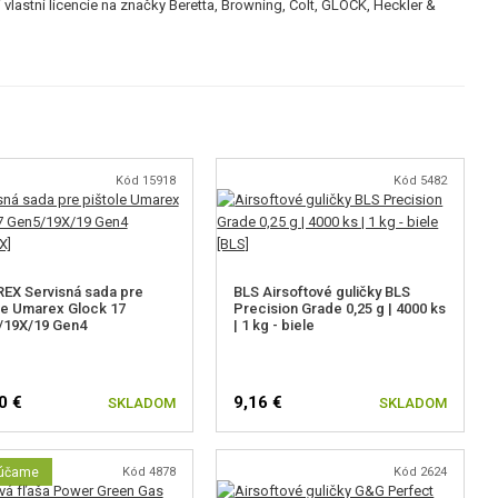
astní licencie na značky Beretta, Browning, Colt, GLOCK, Heckler &
Kód 15918
Kód 5482
EX Servisná sada pre
BLS Airsoftové guličky BLS
le Umarex Glock 17
Precision Grade 0,25 g | 4000 ks
/19X/19 Gen4
| 1 kg - biele
0 €
9,16 €
SKLADOM
SKLADOM
účame
Kód 4878
Kód 2624