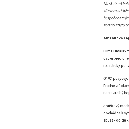
Nová zbraň bol
víťazom súťaže.
bezpečnostnými 
zbraňou tejto or
Autentická re
Firma Umarex z
ostrej predloh
realistický poh
G19X povyšuje 
Predné vrúbkova
nastaviteľný ho
Spúšťový mecha
dochádza k výst
spúšť - dôjde k