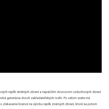
vých replík strelných zbraní a najväčším dovozcom vzduchových zbraní
 druhá generácia dvoch zakladateľských rodín. Po celom svete má
 získavanie licencií na výrobu replík známych zbraní, ktoré sa potom