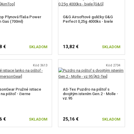
p Plynová fľaša Power
G&G Airsoftové guličky G&G
 Gas (700ml)
Perfect 0,25g 4000ks - biele
8 €
13,82 €
SKLADOM
SKLADOM
Kód 3613
Kód 2734
onGear Pružné istiace
AS-Tex Puzdro na pištoľ s
 na pištoľ - čierne
dvojitým istením Gen.2 - Molle -
vz.95
6 €
25,16 €
SKLADOM
SKLADOM