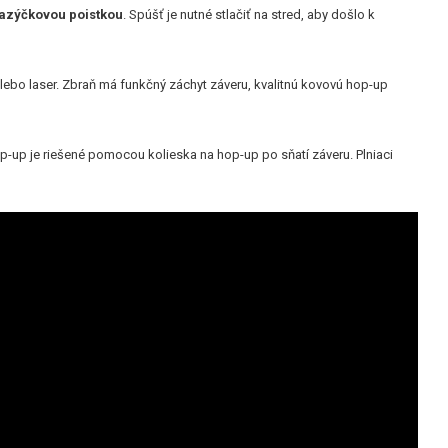
jazýčkovou poistkou
. Spúšť je nutné stlačiť na stred, aby došlo k
alebo laser. Zbraň má funkčný záchyt záveru, kvalitnú kovovú hop-up
-up je riešené pomocou kolieska na hop-up po sňatí záveru. Plniaci