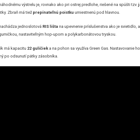
 náhodnému výstrelu je, rovnako ako pri ostrej predlohe, riešené na spúšti tzv.
stky. Zbraň má tiež
prepínateľnú poistku
umiestnenú pod hlavnou.
 nachádza jednoslotová
RIS lišta
na upevnenie príslušenstva ako je svietidlo, 
umičkou, nastaviteľným hop-upom a polykarbonátovou tryskou.
ík má kapacitu
22 guličiek
a na pohon sa využíva Green Gas. Nastavovanie hop
upný po odsunutí pätky zásobníka.