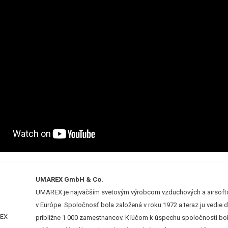
UMAREX GmbH & Co.
UMAREX je najväčším svetovým výrobcom vzduchových a airsofto
v Európe. Spoločnosť bola založená v roku 1972 a teraz ju vedie
približne 1 000 zamestnancov. Kľúčom k úspechu spoločnosti bolo