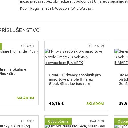
môžu predávať bez obmedzení. Spoločnosť Umarex v súčasnosti vl
Koch, Ruger, Smith & Wesson, IWI a Walther.
PRÍSLUŠENSTVO
Kód 6209
Kód 16583
ranné okuliare
lus - číre
UMAREX Plynový zásobník pro
UMAR
airsoftové pistole Umarex
pišto
Glock 45 s blowbackem
Gen5
SKLADOM
46,16 €
39,9
SKLADOM
Kód 3967
Odporúčame
Kód 7573
Odpor