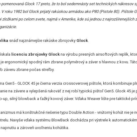
a pomenovaná Glock 17 preto, že to bol sedemnásty set technických nákresov s
 V roku 1982 bol Glock prijatý rakúskou armádou ako P80 (Pistole 80). Pištole
zložkami po celom svete, najmä v Amerike, kde sú jednou z najrozšírenejších zb
ganizácie.
plika
snáď najznámejšie rakúske zbrojovky
Glock
.
ískala
licenciu zbrojovky Glock
na výrobu presných airsoftových replík, k
e je ergonomický spodný rám zbrane polymérový a záver s hlavnou z kovu. Táto
yb záveru zbrane počas streľby.
na Gen5 - GLOCK 45 je čierna verzia crossoverovej pištole, ktorá kombinu
nie na závere a vylepšená rukoväť z nej robí typickú pištoľ Gen5. Glock 45 j
p-up, silný blowback a ťažký kovový záver. Vďaka Weaver lište pre taktické prí
nizmus má konštrukčné riešenie typu Double Action - vnútorný kohút nie je nu
relu. Navyše vďaka systému BlowBack dochádza pri výstrele k automatickému na
 napnutiu a zároveň uvoľneniu kohútika.