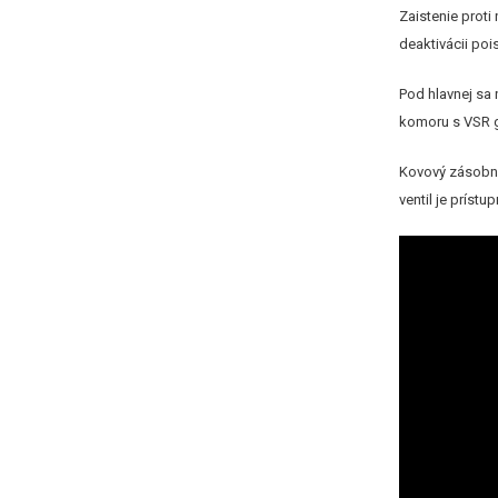
Zaistenie proti
deaktivácii poi
Pod hlavnej sa
komoru s VSR g
Kovový zásobn
ventil je príst