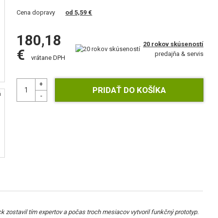
Cena dopravy
od 5,59 €
180,18
20 rokov skúseností
€
predajňa & servis
vrátane DPH
 zostavil tím expertov a počas troch mesiacov vytvoril funkčný prototyp.