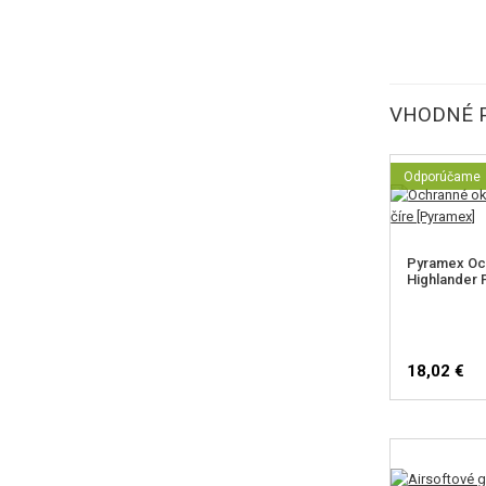
VHODNÉ 
Odporúčame
Pyramex Och
Highlander P
18,02 €