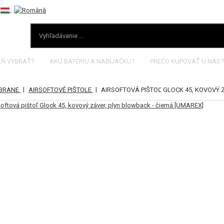
AŇ VYBRAŤ?
AKÚ BATÉRIU A NABÍJAČKU?
PREČO KUPOVAŤ U NÁS?
|
|
ZBRANE
AIRSOFTOVÉ PIŠTOLE
AIRSOFTOVÁ PIŠTOĽ GLOCK 45, KOVOVÝ 