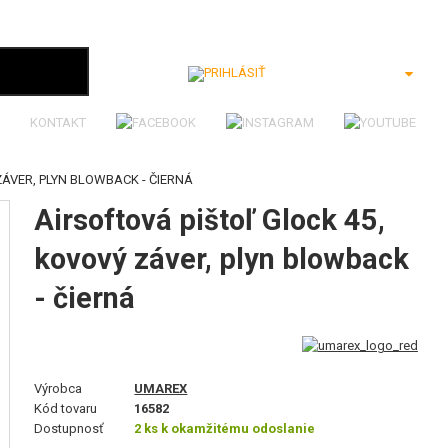
Prihlásiť
KONTAKT
ZÁVER, PLYN BLOWBACK - ČIERNÁ
Airsoftová pištoľ Glock 45,
kovový záver, plyn blowback
- čierná
Výrobca
UMAREX
Kód tovaru
16582
Dostupnosť
2 ks k okamžitému odoslanie