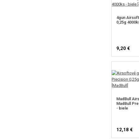
4gun Airsof
0,25g 4000ks
9,20 €
MadBull Airs
MadBull Pre
- biele
12,18 €