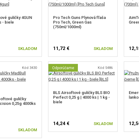
tové guličky 4GUN
Pro Tech Guns Plynová fľaša
AimTo
 - biele
Pro Tech, Green Gas
Green
(750ml/1000ml)
11,72 €
12,1
SKLADOM
SKLADOM
Kód 3430
Odporúčame
Kód 5486
BLS Airsoftové guličky BLS BIO
Emers
Perfect 0,25 g | 4000 ks | 1 kg -
lanko
oftové guličky
biele
cision 0,25g 4000ks
14,24 €
12,5
SKLADOM
SKLADOM