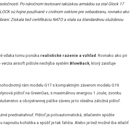
poločnosti. Po náročnom testovaní rakúskou armádou sa stal Glock 17
 GLOCK sú hojne používané v civilnom sektore pre sebaobranu, rovnako ako
raní. Získala tiež certifikáciu NATO a stala sa štandardnou služobnou
toré vďaka tomu ponúka
realistické razenie a vzhľad
. Rovnako ako pri
 verzia airsoft pištole nechýba systém
BlowBack
, ktorý zaisťuje
je plnohodnotný rám modelu G17 s kompaktným záverom modelu G19.
e plynová pištoľ na GreenGas, s maximálnou energiou 1 Joule, zvonku
slušenstvo a obojstrannej páčke záveru je to ideálna záložná pištoľ.
tné prednatiahnuť. Pištoľ je poloautomatická, stlačením spúšte
pnutiu kohútika a spúšť je tak ľahšia. Alebo je tiež možné iba stlačiť