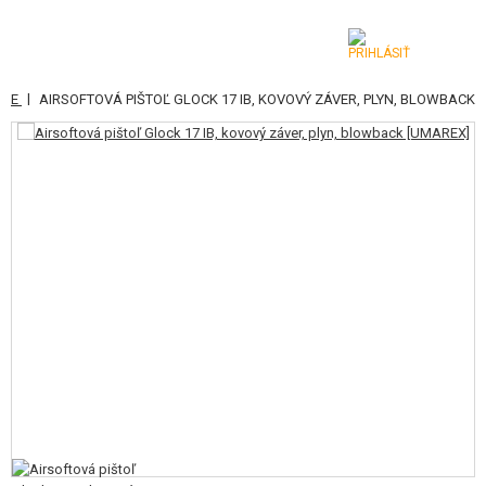
|
OLE
AIRSOFTOVÁ PIŠTOĽ GLOCK 17 IB, KOVOVÝ ZÁVER, PLYN, BLOWBACK
KATEGÓRIE
AIRSOFTOVÉ ZBRANE
VZDUCHOVÉ ZBRANE, PRAKY
GRANÁTOMETY, GRANÁTY
GULIČKY, PLYN
AKUMULÁTORY, NABÍJAČKY
ZÁSOBNÍKY, PLNIČKY
OKULIARE, MASKY