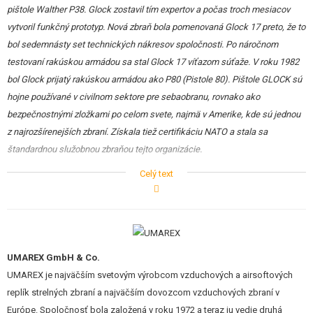
pištole Walther P38. Glock zostavil tím expertov a počas troch mesiacov
vytvoril funkčný prototyp. Nová zbraň bola pomenovaná Glock 17 preto, že to
bol sedemnásty set technických nákresov spoločnosti. Po náročnom
testovaní rakúskou armádou sa stal Glock 17 víťazom súťaže. V roku 1982
bol Glock prijatý rakúskou armádou ako P80 (Pistole 80). Pištole GLOCK sú
hojne používané v civilnom sektore pre sebaobranu, rovnako ako
bezpečnostnými zložkami po celom svete, najmä v Amerike, kde sú jednou
z najrozšírenejších zbraní. Získala tiež certifikáciu NATO a stala sa
štandardnou služobnou zbraňou tejto organizácie.
Celý text
Autentická replika
snáď najznámejšie rakúske zbrojovky
Glock
.
Firma Umarex získala
licenciu zbrojovky Glock
na výrobu presných
airsoftových replík, ktoré vďaka tomu ponúka
realistické razenie a
vzhľad
. Rovnako ako pri ostrej predlohe je ergonomický spodný rám
UMAREX GmbH & Co.
zbrane polymérový a záver s hlavnou z kovu. Táto verzia airsoft pištole
UMAREX je najväčším svetovým výrobcom vzduchových a airsoftových
nechýba systém
BlowBack
, ktorý zaisťuje realistický pohyb záveru
replík strelných zbraní a najväčším dovozcom vzduchových zbraní v
zbrane počas streľby.
Európe. Spoločnosť bola založená v roku 1972 a teraz ju vedie druhá