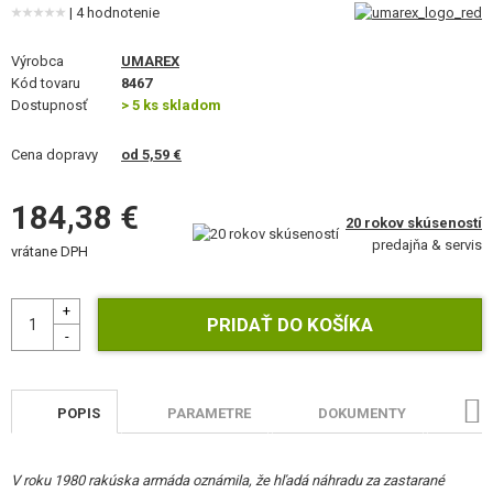
| 4 hodnotenie
STAVEBNICE, MODELY
Výrobca
UMAREX
REKLAMNÉ PREDMETY
Kód tovaru
8467
Dostupnosť
> 5 ks skladom
POŠKODENÝ, POUŽITÝ TOVAR
Cena dopravy
od 5,59 €
NOVÝ TOVAR
184,38 €
ZĽAVY, AKCIE
20 rokov skúseností
predajňa & servis
vrátane DPH
KONTAKT
POPIS
PARAMETRE
DOKUMENTY
HO
V roku 1980 rakúska armáda oznámila, že hľadá náhradu za zastarané