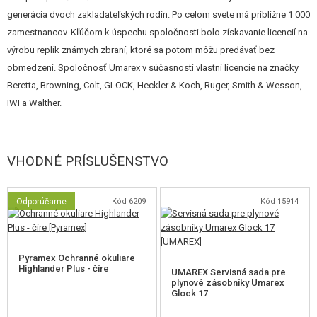
generácia dvoch zakladateľských rodín. Po celom svete má približne 1 000
Jedná sa o predka pištoľou GLOCK - model, ktorý stál na samom
zamestnancov. Kľúčom k úspechu spoločnosti bolo získavanie licencií na
počiatku. Originál strieľal náboje kalibru 9 mm a táto licencovaná replika
výrobu replík známych zbraní, ktoré sa potom môžu predávať bez
strieľa 6 mm guličky, ktoré vychádzajú z hlavne s maximálnou energiou 1
obmedzení. Spoločnosť Umarex v súčasnosti vlastní licencie na značky
Joule. Pokiaľ sa chcete presvedčiť, čo z tejto zbrane urobilo takú klasiku,
Beretta, Browning, Colt, GLOCK, Heckler & Koch, Ruger, Smith & Wesson,
môžete ju rozobrať rovnako ako originál. Ťažký kovový záver je vizuálne
IWI a Walther.
pôsobivý a prináša hmotnosť úctyhodných 650 g. Vďaka blowbacku a
nastaviteľnému hop-up máte pocit, že strieľate zo skutočnej zbrane.
GLOCK 17 je zberateľským kúskom a nevyhnutnou súčasťou výbavy
VHODNÉ PRÍSLUŠENSTVO
všetkých fanúšikov značky GLOCK.
Spúšťový mechanizmus má konštrukčné riešenie typu Single Action.
Odporúčame
Kód 6209
Kód 15914
Zaistenie proti náhodnému výstrelu je, rovnako ako pri ostrej predlohe,
riešené na spúšti tzv.
jazýčkovou poistkou
. Spúšť je nutné stlačiť na
Pyramex Ochranné okuliare
stred, aby došlo k deaktivácii poistky. Zbraň má tiež
prepínateľnú
Highlander Plus - číre
UMAREX Servisná sada pre
poistku
umiestnenú pod hlavnou.
plynové zásobníky Umarex
Glock 17
Pod hlavnej sa nachádza jednoslotová
RIS lišta
na upevnenie