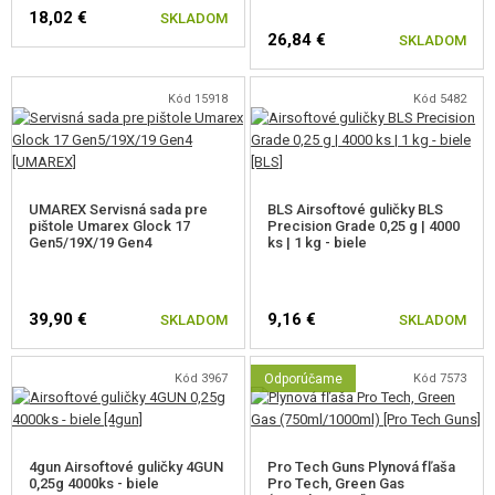
príslušenstva ako je svietidlo, alebo laser. Zbraň má funkčný záchyt
18,02 €
SKLADOM
26,84 €
SKLADOM
záveru, kvalitnú kovovú hop-up komoru s VSR gumičkou, nastaviteľným
hop-upom a polykarbonátovou tryskou.
Kód 15918
Kód 5482
Kovový zásobník má kapacitu
23 guličiek
a na pohon sa využíva Green
Gas. Nastavovanie hop-up je riešené pomocou kolieska na hop-up
komore po zložení záveru. Plniaci ventil je prístupný po odsunutí pätky
zásobníka.
UMAREX Servisná sada pre
BLS Airsoftové guličky BLS
pištole Umarex Glock 17
Precision Grade 0,25 g | 4000
Gen5/19X/19 Gen4
ks | 1 kg - biele
39,90 €
9,16 €
SKLADOM
SKLADOM
Kód 3967
Odporúčame
Kód 7573
4gun Airsoftové guličky 4GUN
Pro Tech Guns Plynová fľaša
0,25g 4000ks - biele
Pro Tech, Green Gas