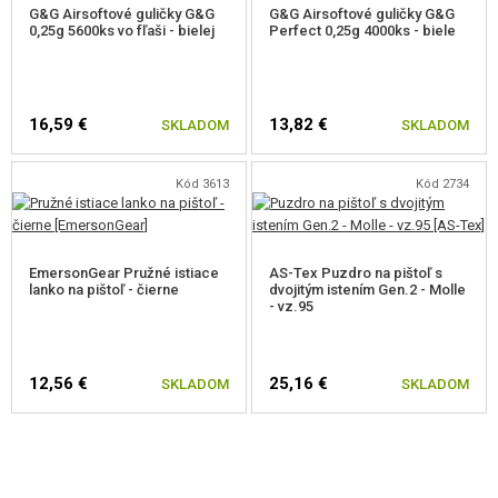
G&G Airsoftové guličky G&G
G&G Airsoftové guličky G&G
0,25g 5600ks vo fľaši - bielej
Perfect 0,25g 4000ks - biele
16,59 €
13,82 €
SKLADOM
SKLADOM
Kód 3613
Kód 2734
EmersonGear Pružné istiace
AS-Tex Puzdro na pištoľ s
lanko na pištoľ - čierne
dvojitým istením Gen.2 - Molle
- vz.95
12,56 €
25,16 €
SKLADOM
SKLADOM