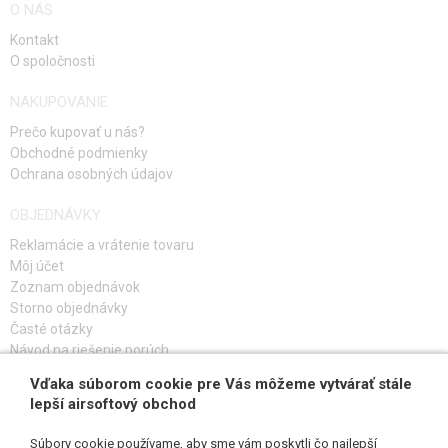
O NÁS
Kontakt
O spoločnosti
NAKUPOVANIE
Prečo kupovať u nás?
Obchodné podmienky
Ochrana osobných údajov
OBJEDNÁVKY
Reklamácie a vrátenie tovaru
Môj účet
Zoznam objednávok
Storno objednávky
Časté otázky
Návod na riešenie porúch
Vďaka súborom cookie pre Vás môžeme vytvárať stále
PRIHLÁS SA K ODBERU
lepší airsoftový obchod
Súbory cookie používame, aby sme vám poskytli čo najlepší