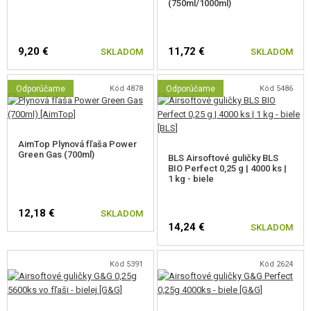
(750ml/1000ml)
9,20 €
11,72 €
SKLADOM
SKLADOM
Odporúčame
Kód 4878
Odporúčame
Kód 5486
AimTop Plynová fľaša Power
Green Gas (700ml)
BLS Airsoftové guličky BLS
BIO Perfect 0,25 g | 4000 ks |
1 kg - biele
12,18 €
SKLADOM
14,24 €
SKLADOM
Kód 5391
Kód 2624