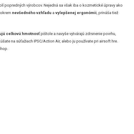
tolí popredných výrobcov. Nejedná sa však iba o kozmetické úpravy ako
a okrem
nevšedného vzhľadu
a
vylepšenej ergonómii
, prináša tiež
ujú celkovú hmotnosť
pištole a navyše vytvárajú zdrsnenie povrhu,
úšate na súťažiach IPSC/Action Air, alebo ju používate pri airsoft hre.
chop.