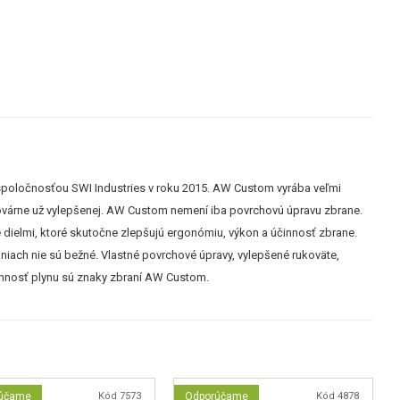
oločnosťou SWI Industries v roku 2015. AW Custom vyrába veľmi
továrne už vylepšenej. AW Custom nemení iba povrchovú úpravu zbrane.
dielmi, ktoré skutočne zlepšujú ergonómiu, výkon a účinnosť zbrane.
aniach nie sú bežné. Vlastné povrchové úpravy, vylepšené rukoväte,
innosť plynu sú znaky zbraní AW Custom.
účame
Kód 7573
Odporúčame
Kód 4878