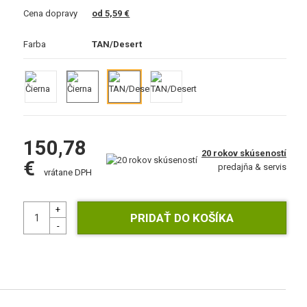
Cena dopravy
od 5,59 €
Farba
TAN/Desert
150,78
20 rokov skúseností
€
predajňa & servis
vrátane DPH