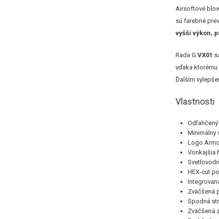
Airsoftové blo
sú farebné pre
vyšší výkon, 
Rada G
VX01
sa
vďaka ktorému s
Ďalším vylepše
Vlastnosti
Odľahčený 
Minimálny 
Logo Armor
Vonkajšia 
Svetlovodn
HEX-cut p
Integrovaná
Zväčšená p
Spodná str
Zväčšená z