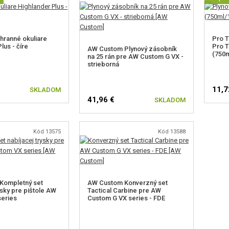
ranné okuliare
Pro T
lus - číre
Pro T
AW Custom Plynový zásobník
(750m
na 25 rán pre AW Custom G VX -
strieborná
11,7
SKLADOM
41,96 €
SKLADOM
Kód 13575
Kód 13588
Kompletný set
AW Custom Konverzný set
ysky pre pištole AW
Tactical Carbine pre AW
series
Custom G VX series - FDE