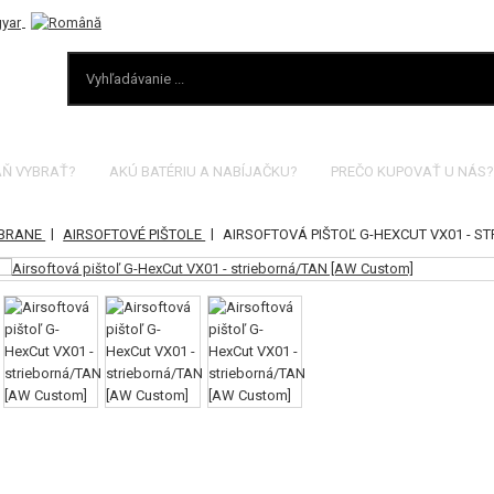
AŇ VYBRAŤ?
AKÚ BATÉRIU A NABÍJAČKU?
PREČO KUPOVAŤ U NÁS?
|
|
ZBRANE
AIRSOFTOVÉ PIŠTOLE
AIRSOFTOVÁ PIŠTOĽ G-HEXCUT VX01 - S