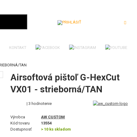
Prihlásiť
KONTAKT
TRIEBORNÁ/TAN
Airsoftová pištoľ G-HexCut
VX01 - strieborná/TAN
| 3 hodnotenie
Výrobca
AW CUSTOM
Kód tovaru
13554
Dostupnosť
> 10 ks skladom