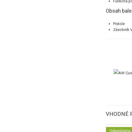
Funkčná po
Obsah bale
Pistole
Zásobník
VHODNÉ 
Odporúčame