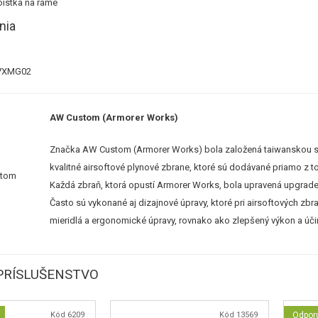
istka na ráme
nia
 VXMG02
AW Custom (Armorer Works)
Značka AW Custom (Armorer Works) bola založená taiwanskou sp
kvalitné airsoftové plynové zbrane, ktoré sú dodávané priamo z 
Každá zbraň, ktorá opustí Armorer Works, bola upravená upgrade 
Často sú vykonané aj dizajnové úpravy, ktoré pri airsoftových zbr
mieridlá a ergonomické úpravy, rovnako ako zlepšený výkon a úč
PRÍSLUŠENSTVO
Kód 6209
Kód 13569
Odpor