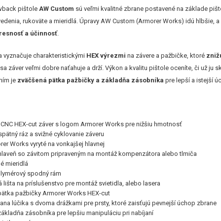
wback pištole
AW Custom
sú veľmi kvalitné zbrane postavené na základe piš
vedenia, rukoväte a mieridlá. Úpravy AW Custom (Armorer Works) idú hlbšie, 
presnosť a účinnosť
.
 vyznačuje charakteristickými
HEX výrezmi
na závere a pažbičke, ktoré
zniž
a záver veľmi dobre naťahuje a drží. Výkon a kvalitu pištole oceníte, či už ju sk
ním je
zväčšená pätka pažbičky a základňa zásobníka
pre lepší a istejší ú
CNC HEX-cut záver s logom Armorer Works pre nižšiu hmotnosť
spätný ráz a svižné cyklovanie záveru
er Works vyryté na vonkajšej hlavnej
hlaveň so závitom pripraveným na montáž kompenzátora alebo tlmiča
é mieridlá
olymérový spodný rám
 lišta na príslušenstvo pre montáž svietidla, alebo lasera
ätka pažbičky Armorer Works HEX-cut
ana lúčika s dvoma drážkami pre prsty, ktoré zaisťujú pevnejší úchop zbrane
ákladňa zásobníka pre lepšiu manipuláciu pri nabíjaní