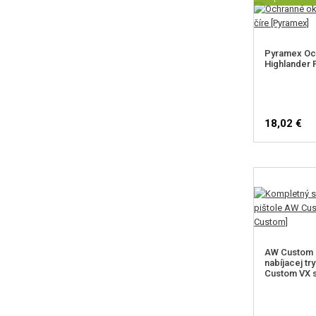
Pyramex Och
Highlander P
18,02 €
AW Custom 
nabíjacej tr
Custom VX 