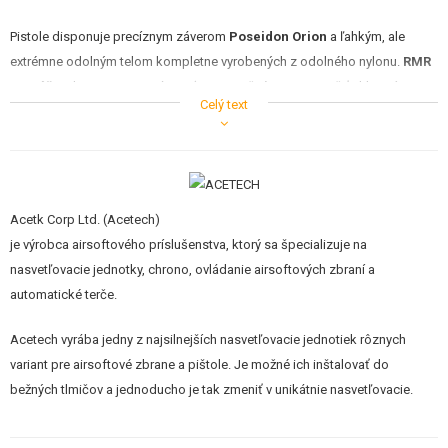
Pistole disponuje precíznym záverom
Poseidon Orion
a ľahkým, ale
extrémne odolným telom kompletne vyrobených z odolného nylonu.
RMR
monáž
na hornej strane záveru (nie je možné pritom použiť sklopnú
Celý text
pažbu) alebo RIS lišta na sklopnej pažbe umožňujú jednoduchú inštaláciu
kolimátora. Vďaka vstavanému systému prepínača streľby môžete ľahko
prepínať medzi režimami
Semi (jednotlivo) a Full Auto (dávka)
, čo z
Drumfire robí nebezpečného protivníka v CQB scenároch.
Acetk Corp Ltd. (Acetech)
Konverzný kit
B&T USW
je vyrobený z polyméru vystuženého sklenými
je výrobca airsoftového príslušenstva, ktorý sa špecializuje na
vláknami a nesie
oficiálne razenie a logá B&T
. Sklopná pažba
nasvetľovacie jednotky, chrono, ovládanie airsoftových zbraní a
umožňuje bleskovú zmenu z kompaktnej pištole na stabilnú platformu pre
automatické terče.
presnú streľbu na dlhšiu vzdialenosť.
Acetech vyrába jedny z najsilnejších nasvetľovacie jednotiek rôznych
Integrovaná nasvetľovacia jednotka Drumfire s
variant pre airsoftové zbrane a pištole. Je možné ich inštalovať do
efektom plameňa
bežných tlmičov a jednoducho je tak zmeniť v unikátnie nasvetľovacie.
Set obsahuje špeciálnu nasvetľovaciu jednotku Drumfire. Jej telo je