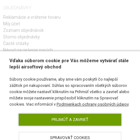
OBJEDNÁVKY
Reklamácie a vrátenie tovaru
Môj účet
Zoznam objednávok
Storno objednávky
Časté otázky
Návod na riešenie porúch
Vďaka súborom cookie pre Vás môžeme vytvárať stále
PRIHLÁS SA K ODBERU
lepší airsoftový obchod
Súbory cookie používame, aby sme vám poskytli čo najlepší
zážitok pri nakupovaní. Súhlas so spracovaním všetkých súborov
cookie môžete nastaviť kliknutím na Prihmúť všetko a zavrieť alebo
SLEDUJ NÁS
môžete svoje nastavenie prispôsobiť kliknutím na Spravovať
cookies. Viac informácií v
Podmienkach ochrany osobných údajov
.
PRIJMÚŤ A ZAVRIEŤ
SPRAVOVAŤ COOKIES