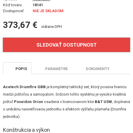
STAVEBNICE, MODELY
Kód tovaru
18141
Dostupnosť
NIE JE SKLADOM
REKLAMNÉ PREDMETY
373,67 €
vrátane DPH
POŠKODENÝ, POUŽITÝ TOVAR
SLEDOVAŤ DOSTUPNOST
NOVÝ TOVAR
ZĽAVY, AKCIE
POPIS
PARAMETRE
DOKUMENTY
KONTAKT
Acetech Drumfire GBB
je kompletný taktický set, ktorý posúva hranicu
medzi pištoľou a samopalom. Srdcom tohto systému je vysoko kvalitná
pištoľ
Poseidon Orion
osadená v licencovanom kite
B&T USW
, doplnená
o unikátnu nasvetľovaciu jednotku s efektom výšľahu plameňa (Drumfire
jednotka).
Konštrukcia a výkon