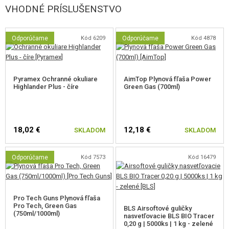
vyrobené z odolného 3D tlačeného materiálu a ponúka
3 režimy výstupu
:
VHODNÉ PRÍSLUŠENSTVO
Tracer + Flame
(nasvetľovanie guličiek + simulácia výšľahu
plameňa)
Odporúčame
Kód 6209
Odporúčame
Kód 4878
Flame only
(len simulácia plameňa)
Tracer only
(len nasväcovanie guličiek)
Jednotka nasvetľuje
zelené aj červené nasvetľovacie guličky
a
Pyramex Ochranné okuliare
AimTop Plynová fľaša Power
disponuje inteligentnou správou napájania – zapne sa zatrasením a po 5
Highlander Plus - číre
Green Gas (700ml)
minútach nečinnosti prejde do režimu spánku. Nabíjanie prebieha
pohodlne cez
USB-C
(kábel nie je súčasťou balenia).
18,02 €
12,18 €
Hlavné prednosti
SKLADOM
SKLADOM
Plná licencia B&T
– autentický vzhľad s licenciou USW.
Odporúčame
Kód 7573
Kód 16479
Kapacita 44 rán
– súčasťou balenia je ľahký CNC predĺžený
zásobník pre maximálnu palebnú silu.
Modularita
– horné a spodné Picatinny lišty na montáž kolimátorov,
svietidiel či laserov.
Pro Tech Guns Plynová fľaša
Sklopná pažba a rukoväť
– ideálna pre dynamické zmeny herného
Pro Tech, Green Gas
BLS Airsoftové guličky
(750ml/1000ml)
štýlu a ľahký transport.
nasvetľovacie BLS BIO Tracer
0,20 g | 5000ks | 1 kg - zelené
Obojstranné ovládanie
– reverzibilný vypúšťač zásobníka a