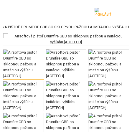
OVÁ PIŠTOĽ DRUMFIRE GBB SO SKLOPNOU PAŽBOU A IMITÁCIOU VÝŠĽAHU
KATEGÓRIE
AIRSOFTOVÉ ZBRANE
VZDUCHOVÉ ZBRANE, PRAKY
GRANÁTOMETY, GRANÁTY
GULIČKY, PLYN
AKUMULÁTORY, NABÍJAČKY
ZÁSOBNÍKY, PLNIČKY
OKULIARE, MASKY