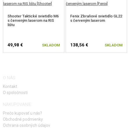
Shooter Taktické svietidlo M6
Fenix Zbraňové svietidlo GL22
s červeným laserom na RIS
s červeným laserom
lištu
49,98 €
138,56 €
SKLADOM
SKLADOM
O NÁS
Kontakt
O spoločnosti
NAKUPOVANIE
Prečo kupovať u nás?
Obchodné podmienky
Ochrana osobných údajov