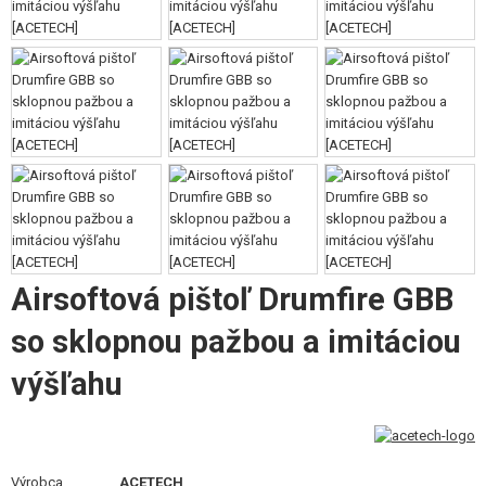
VÝSTROJ, UNIFORMY, PÚZDRA
MASKOVANIE, FARBY, PÁSKY
VYSIELAČKY, HEADSETY, KAMERY
DOPLNKY K ZBRANIAM, POPRUHY
NÁHRADNÉ DIELY ZBRANÍ, UPGRADE
SERVIS A ÚDRŽBA ZBRANÍ
Airsoftová pištoľ Drumfire GBB
SEBAOBRANA, VÝCVIK, NOŽE
so sklopnou pažbou a imitáciou
TERČE, STRELNICE
výšľahu
OUTDOOR A BUSHCRAFT
JEDLO
Výrobca
ACETECH