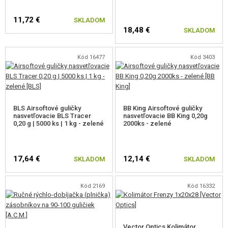
naťahovacia páka pre maximálnu ergonómiu.
11,72 €
SKLADOM
18,48 €
SKLADOM
Kód 16477
Kód 3403
BLS Airsoftové guličky
BB King Airsoftové guličky
nasvetľovacie BLS Tracer
nasvetľovacie BB King 0,20g
0,20 g | 5000 ks | 1 kg - zelené
2000ks - zelené
17,64 €
12,14 €
SKLADOM
SKLADOM
Kód 2169
Kód 16332
Vector Optics Kolimátor