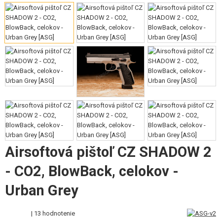
VÝSTROJ, UNIFORMY, PÚZDRA
MASKOVANIE, FARBY, PÁSKY
VYSIELAČKY, HEADSETY, KAMERY
DOPLNKY K ZBRANIAM, POPRUHY
NÁHRADNÉ DIELY ZBRANÍ, UPGRADE
SERVIS A ÚDRŽBA ZBRANÍ
SEBAOBRANA, VÝCVIK, NOŽE
Airsoftová pištoľ CZ SHADOW 2
TERČE, STRELNICE
- CO2, BlowBack, celokov -
OUTDOOR A BUSHCRAFT
Urban Grey
JEDLO
| 13 hodnotenie