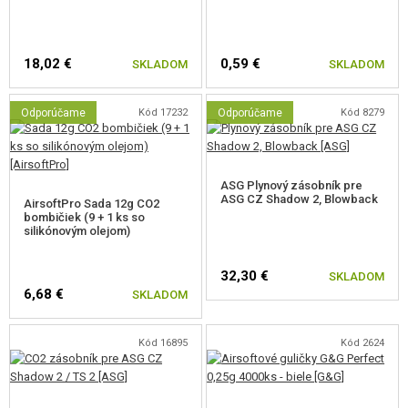
bombičkou. Rozoberá sa rovnako ako skutočná zbraň a je vybavená
montážnou lištou pre príslušenstvo.
18,02 €
0,59 €
SKLADOM
SKLADOM
Charakteristika:
Odporúčame
Kód 17232
Odporúčame
Kód 8279
Rám pištole, záver aj hlaveň sú kovové
Červená svetlovodná muška
Pohodlná rukoväť a CNC črienky
Zväčšený lucik
ASG Plynový zásobník pre
Obojstranná poistka
ASG CZ Shadow 2, Blowback
AirsoftPro Sada 12g CO2
Zväčšený uvoľňovač zásobníka s 3 polohami
bombičiek (9 + 1 ks so
Predné RIS koľajnice pre montáž príslušenstva
silikónovým olejom)
Robustná konštrukcia
32,30 €
SKLADOM
6,68 €
SKLADOM
Kód 16895
Kód 2624