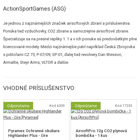
záveru pri naťahovaní.
ActionSportGames (ASG)
Pažbička v prednej a zadnej časti je zväčšená a zdrsnená. V kombinácii s
Je jednou z najznámejších značiek airsoftových zbraní a príslušenstva.
tenkými CNC črienkami, zaisťujú tieto drobné detaily skvelý úchop pištole.
Ponúka tiež vzduchovky, CO2 zbrane a samozrejme airsoftové zbrane.
Zväčšený bol tiež lucik spúšte pre lepší prístup a ovládanie spúšte aj v
Špecializuje sa na presné repliky 1: 1 a v ich ponuke sú predovšetkým plne
rukaviciach.
licencované modely. Medzi najznámejšie patrí napríklad Česká Zbrojovka
Shadow 2 má tiež lepšiu uhol pažbičky, s hlbším vybraním pod záverom a
s pištoľami CZ 75, P-07/09, SP-01, ďalej tiež revolvery Dan Wesson,
u spúšte. To zaisťuje prirodzenejšie a pevnejšie uchopenie zbrane v ruke a
Armalite, Steyr Arms, VLTOR a ďalšie.
znižuje silu spätného rázu pri výstrele.
Zväčšený uvoľňovač zásobníka je možné nastaviť do 3 možných polôh -
VHODNÉ PRÍSLUŠENSTVO
jednoducho pomocou imbusu. Záchyt zásobníka je mohutnejšie a pri
stlačení uvoľňovače tak získava strelec presnejšie odozvu na stlačenie.
Odporúčame
Kód 6209
Odporúčame
Kód 17233
Pyramex Ochranné okuliare
AirsoftPro 12g CO2 plynová
Highlander Plus - číre
bombička - 1 kus
Táto verzia má vylepšený spúšťový mechanizmus a je poháňaná CO2