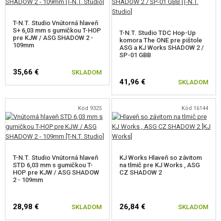
T-N.T. Studio Vnútorná hlaveň
S+ 6,03 mm s gumičkou T-HOP
T-N.T. Studio TDC Hop-Up
pre KJW / ASG SHADOW 2 -
komora The ONE pre pištole
109mm
ASG a KJ Works SHADOW 2 /
SP-01 GBB
35,66 €
SKLADOM
41,96 €
SKLADOM
Kód 9325
Kód 16144
T-N.T. Studio Vnútorná hlaveň
KJ Works Hlaveň so závitom
STD 6,03 mm s gumičkou T-
na tlmič pre KJ Works , ASG
HOP pre KJW / ASG SHADOW
CZ SHADOW 2
2 - 109mm
28,98 €
26,84 €
SKLADOM
SKLADOM