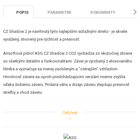
POPIS
PARAMETRE
DOKUMENTY
HO
CZ Shadow 2 je navrhnutý tými najlepšími súťažnými strelci - je skvele
vyvážený, stvorený pre rýchlosť a presnosť.
Airsoftová pištoľ ASG CZ Shadow 2 CO2 vychádza zo skutočnej zbrane
so všetkými detailmi a funkcionalitami. Záver je vyrobený z eloxovaného
hliníka a vyznačuje sa menej zaobleným a "ostrejším" vzhľadom.
Hmotnosť závere sa oproti predchádzajúcim verziám mierne zvýšila
vďaka širšiemu záveru. Pridaná váha a dizajn záveru zlepšujú presnosť
streľby a chod záveru.
CZ Shadow 2 je nová vlajková loď rodiny pištolí CZ.
Celý text
Grip na závere je hlbší a robustnejšie, čo výrazne zlepšuje strelci úchop