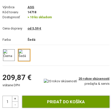
STAVEBNICE, MODELY
Výrobca
ASG
Kód tovaru
14718
REKLAMNÉ PREDMETY
Dostupnosť
> 10 ks skladom
POŠKODENÝ, POUŽITÝ TOVAR
Cena dopravy
od 5,59 €
NOVÝ TOVAR
Farba
Šedá
ZĽAVY, AKCIE
KONTAKT
209,87 €
20 rokov skúseností
predajňa & servis
vrátane DPH