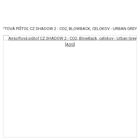
OFTOVÁ PIŠTOĽ CZ SHADOW 2 - CO2, BLOWBACK, CELOKOV - URBAN GREY
KATEGÓRIE
AIRSOFTOVÉ ZBRANE
VZDUCHOVÉ ZBRANE, PRAKY
GRANÁTOMETY, GRANÁTY
GULIČKY, PLYN
AKUMULÁTORY, NABÍJAČKY
ZÁSOBNÍKY, PLNIČKY
OKULIARE, MASKY