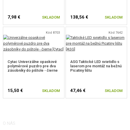
Poistka pod rámom a poistka spúšte.
Vymeniteľné chrbty rukoväte.
7,98 €
138,56 €
Blowback.
SKLADOM
SKLADOM
Pohon na Greengas.
Jednoslotová lišta pre príslušenstvo.
Kód 8703
Kód 7642
Polymérový záver.
Kompaktný.
Plynový zásobník na 22 rán.
Obojstranná poistka záveru.
Obojstranná poistka zásobníka sa predáva samostatne.
Cytac Univerzálne opaskové
ASG Taktické LED svietidlo s
Autentické značenie SK.
polymérové puzdro pre dva
laserom pre montáž na bežnú
zásobníky do pištole - čierne
Picatiny lištu
15,50 €
47,46 €
SKLADOM
SKLADOM
O NÁS