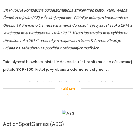
STAVEBNICE, MODELY
SK P-10C je kompaktná poloautomatická striker-fired pištoľ, ktorú vyrába
REKLAMNÉ PREDMETY
Česká zbrojovka (CZ) v Českej republike. Pištoľ je priamym konkurentom
Glocku 19. Písmeno C v názve znamená Compact. Vývoj začal v roku 2014 a
POŠKODENÝ, POUŽITÝ TOVAR
verejnosti bola predstavená v roku 2017. V tom istom roku bola vyhlásená
„Pistoliou roku 2017“ americkým magazínom Guns & Ammo. Zbraň je
NOVÝ TOVAR
určená na sebaobranu a použitie v ozbrojených zložkách.
ZĽAVY, AKCIE
Táto plynová blowback pištoľ je dokonalou
1:1 replikou
dlho očakávanej
pištole
SK P-10C
. Pištoľ je vyrobená z
odolného polyméru
.
KONTAKT
P-10C je neobyčajná pištoľ, ktorá bola
navrhnutá airsofťákmi
pre
Celý text
airsofťákov.
To, čo robí pištoľ P-10C skutočne výnimočnou av čom vyniká nad ostatné
podobné pištole na trhu, je jej
výkon
. Ponúka bezkonkurenčnú
konzistenciu
ako medzi jednotlivými výstrelmi, tak medzi jednotlivými
ActionSportGames (ASG)
zásobníkmi. Okrem toho je táto pištoľ veľmi
úsporná
.