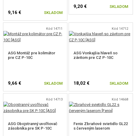
9,20 €
SKLADOM
bežných airsoftových pištolí je možné
ľahko nastaviť hop up
cez záver
9,16 €
SKLADOM
bez nutnosti demontáže.
Kód 14711
Kód 14712
Súčasťou balenia sú tiež
vymeniteľné chrbty rukoväte
, takže si užívateľ
ASG Montáž pre kolimátor
ASG Vonkajšia hlaveň so
pre CZ P-10C
závitom pre CZ P-10C
môže rukoväť prispôsobiť svojim individuálnym preferenciám. Tieto chrbty
sa dodávajú v malej, strednej a veľkej veľkosti.
9,66 €
18,02 €
SKLADOM
SKLADOM
Airsoftová pištoľ CZ P-10 C je oveľa viac než len bežná airsoftová pištoľ.
Kód 14713
Kód 14668
Je vyvrcholením dlhoročných skúseností s výrobou pištolí a vášne pre
airsoft, ktorých výsledkom je skutočne
výnimočná pištoľ
.
ASG Obojstranný uvoľňovač
Fenix Zbraňové svietidlo GL22
Vlastnosti
zásobníka pre SK P-10C
s červeným laserom