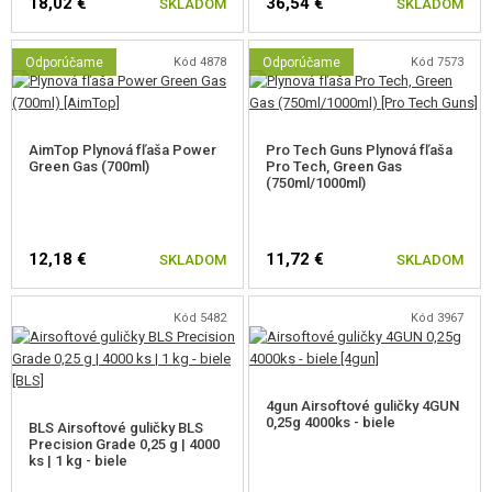
18,02 €
36,54 €
SKLADOM
SKLADOM
Zbraň má funkčnú
poistku pod rámom
aj
poistkou spúšte
. Vďaka
menším rozmerom je nielen skvelou kompaktnou zbraňou do CQB arény,
Odporúčame
Kód 4878
Odporúčame
Kód 7573
ale tiež je ľahšia a rýchlejšie sa tasí.
AimTop Plynová fľaša Power
Pro Tech Guns Plynová fľaša
Green Gas (700ml)
Pro Tech, Green Gas
Je vybavená tradičnými
kovovými mieridlami
. Pištoľ má elegantný
(750ml/1000ml)
polymérový záver a jej spodný rám je tvorený zosilneným polymérom,
takže je
ľahká a odolná
.
12,18 €
11,72 €
SKLADOM
SKLADOM
P-10C možno
ľahko prispôsobiť
vďaka spodnej lište na príslušenstvo, na
ktorú je možné pripevniť lasery, svetlá alebo iné príslušenstvo.
Kód 5482
Kód 3967
4gun Airsoftové guličky 4GUN
0,25g 4000ks - biele
BLS Airsoftové guličky BLS
Precision Grade 0,25 g | 4000
ks | 1 kg - biele
Zásobník pojme celkom
22 guličiek
, ktoré dokáže zbraň vystreľovať
priemernou rýchlosťou 95 m/s resp. 311 FPS (0,9 Joule). Na rozdiel od