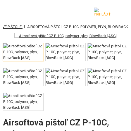
|
OVÉ PIŠTOLE
AIRSOFTOVÁ PIŠTOĽ CZ P-10C, POLYMER, PLYN, BLOWBACK
KATEGÓRIE
AIRSOFTOVÉ ZBRANE
VZDUCHOVÉ ZBRANE, PRAKY
GRANÁTOMETY, GRANÁTY
GULIČKY, PLYN
AKUMULÁTORY, NABÍJAČKY
ZÁSOBNÍKY, PLNIČKY
Airsoftová pištoľ CZ P-10C,
OKULIARE, MASKY