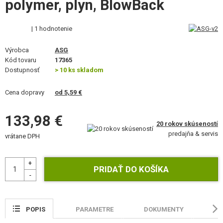
polymer, plyn, BlowBack
VÝSTROJ, UNIFORMY, PÚZDRA
MASKOVANIE, FARBY, PÁSKY
| 1 hodnotenie
Výrobca
VYSIELAČKY, HEADSETY, KAMERY
ASG
Kód tovaru
17365
Dostupnosť
> 10 ks skladom
DOPLNKY K ZBRANIAM, POPRUHY
Cena dopravy
od 5,59 €
NÁHRADNÉ DIELY ZBRANÍ, UPGRADE
133,98 €
SERVIS A ÚDRŽBA ZBRANÍ
20 rokov skúseností
predajňa & servis
vrátane DPH
SEBAOBRANA, VÝCVIK, NOŽE
TERČE, STRELNICE
OUTDOOR A BUSHCRAFT
JEDLO
POPIS
PARAMETRE
DOKUMENTY
HO