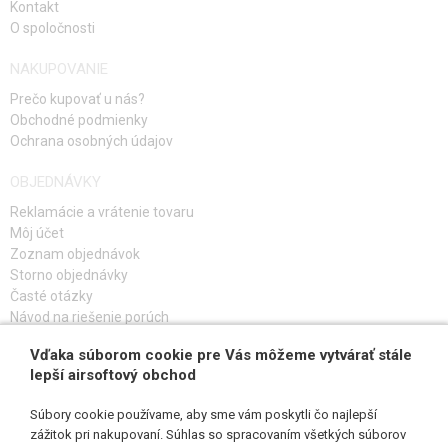
Kontakt
O spoločnosti
NAKUPOVANIE
Prečo kupovať u nás?
Obchodné podmienky
Ochrana osobných údajov
OBJEDNÁVKY
Reklamácie a vrátenie tovaru
Môj účet
Zoznam objednávok
Storno objednávky
Časté otázky
Návod na riešenie porúch
Vďaka súborom cookie pre Vás môžeme vytvárať stále
PRIHLÁS SA K ODBERU
lepší airsoftový obchod
Súbory cookie používame, aby sme vám poskytli čo najlepší
zážitok pri nakupovaní. Súhlas so spracovaním všetkých súborov