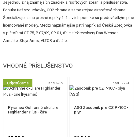
Je jednou z najznámejších značiek airsoftových zbraní a príslušenstva.
Ponúka tiež vzduchovky, CO2 zbrane a samozrejme airsoftové zbrane.
Jej
blowback
je
ostrejší a realistickejší
ako u najobľúbenejších
Špecializuje sa na presné repliky 1: 1 a v ich ponuke sú predovšetkým plne
airsoftových pištolí. A vďaka svojej kvalitnej konštrukcii je pištoľ P-10 C
licencované modely. Medzi najznámejšie patrí napríklad Česká Zbrojovka
veľmi odolná
, čo minimalizuje rýchlosť jej opotrebovania, a tým aj
s pištoľami CZ 75, P-07/09, SP-01, ďalej tiež revolvery Dan Wesson,
nutnosť údržby. Navyše dokáže vystrieľať desať až dvanásť plných
Armalite, Steyr Arms, VLTOR a ďalšie.
zásobníkov, než sa u nej prejavia väčšie problémy s výkonom spôsobené
podchladením (na rozdiel od iných pištolí, pri ktorých výkon rýchlo klesá aj
pri oveľa menšej záťaži). Bezpochyby sa jedná o skvelú airsoftovú pištoľ,
VHODNÉ PRÍSLUŠENSTVO
navrhnutú s ohľadom na potreby airsoftu.
Odporúčame
Kód 6209
Kód 17724
Pyramex Ochranné okuliare
ASG Zásobník pre CZ P-10C -
Highlander Plus - číre
plyn
Ergonomická rukoväť
ponúka pohodlné držanie a dokonale padne do
ruky.